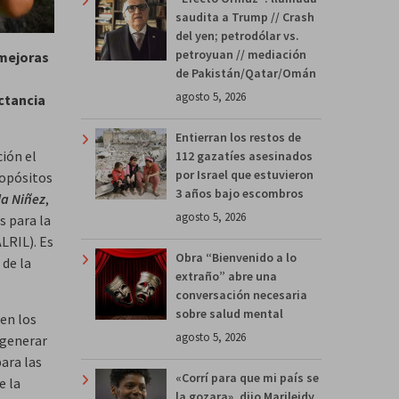
saudita a Trump // Crash
del yen; petrodólar vs.
petroyuan // mediación
 mejoras
de Pakistán/Qatar/Omán
agosto 5, 2026
actancia
Entierran los restos de
ción el
112 gazatíes asesinados
por Israel que estuvieron
ropósitos
3 años bajo escombros
la Niñez
,
agosto 5, 2026
s para la
LRIL). Es
Obra “Bienvenido a lo
 de la
extraño” abre una
conversación necesaria
sobre salud mental
en los
agosto 5, 2026
 generar
ara las
«Corrí para que mi país se
e la
la gozara», dijo Marileidy