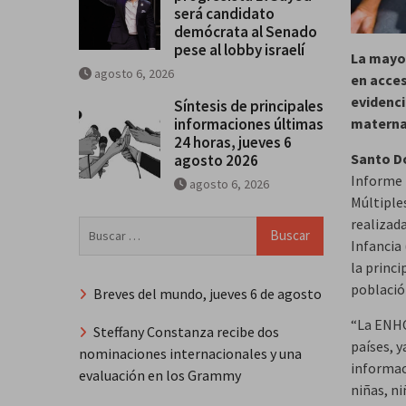
será candidato
demócrata al Senado
pese al lobby israelí
La mayor
agosto 6, 2026
en acces
evidenci
Síntesis de principales
informaciones últimas
materna
24 horas, jueves 6
Santo D
agosto 2026
Informe 
agosto 6, 2026
Múltipl
realizada
Buscar:
Infancia 
la princi
població
Breves del mundo, jueves 6 de agosto
“La ENHO
Steffany Constanza recibe dos
países, y
nominaciones internacionales y una
informac
evaluación en los Grammy
niñas, ni