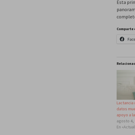
Esta pri
panorama
completo
Comparte 
Fac
Relaciona
Lactancia 
datos mue
apoyo a l
agosto 4,
En «Actua