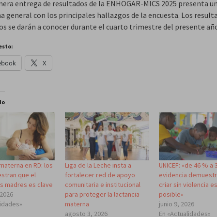
mera entrega de resultados de la ENHOGAR-MICS 2025 presenta u
 general con los principales hallazgos de la encuesta. Los result
s se darán a conocer durante el cuarto trimestre del presente añ
esto:
ebook
X
do
materna en RD: los
Liga de la Leche insta a
UNICEF: «de 46 % a 
stran que el
fortalecer red de apoyo
evidencia demuest
as madres es clave
comunitaria e institucional
criar sin violencia e
 2026
para proteger la lactancia
posible»
lidades»
materna
junio 9, 2026
agosto 3, 2026
En «Actualidades»