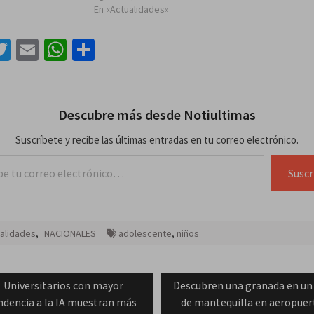
En «Actualidades»
acebook
Twitter
Email
WhatsApp
Compartir
Descubre más desde Notiultimas
Suscríbete y recibe las últimas entradas en tu correo electrónico.
lectrónico…
Suscr
alidades
,
NACIONALES
adolescente
,
niños
ación
Previous
Next
Universitarios con mayor
Descubren una granada en un
post:
post:
dencia a la IA muestran más
de mantequilla en aeropuer