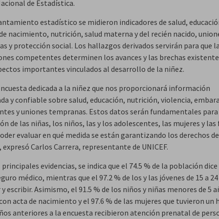
acional de Estadística.
vantamiento estadístico se midieron indicadores de salud, educació
de nacimiento, nutrición, salud materna y del recién nacido, union
s y protección social. Los hallazgos derivados servirán para que l
iones competentes determinen los avances y las brechas existente
pectos importantes vinculados al desarrollo de la niñez.
encuesta dedicada a la niñez que nos proporcionará información
da y confiable sobre salud, educación, nutrición, violencia, embar
ntes y uniones tempranas. Estos datos serán fundamentales para
ión de las niñas, los niños, las y los adolescentes, las mujeres y las
 poder evaluar en qué medida se están garantizando los derechos de
”, expresó Carlos Carrera, representante de UNICEF.
 principales evidencias, se indica que el 74.5 % de la población dic
guro médico, mientras que el 97.2 % de los y las jóvenes de 15 a 2
 y escribir. Asimismo, el 91.5 % de los niños y niñas menores de 5 
on acta de nacimiento y el 97.6 % de las mujeres que tuvieron un h
años anteriores a la encuesta recibieron atención prenatal de pers