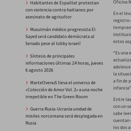
Oficina N
Habitantes de Espaillat protestan
con violencia contra haitianos por
En el le
asesinato de agricultor
registro 
temprana
Musulmán médico progresista El
instituc
Sayed será candidato demócrata al
estos as
Senado pese al lobby israelí
“Es una 
Síntesis de principales
actualiza
informaciones últimas 24 horas, jueves
adolesce
6 agosto 2026
la situac
a fin de
MarteOvenuS lleva el universo de
infancia
«Colección de Amor Vol. 2» a una noche
irrepetible en The Green Room
Entre las
con un se
Guerra Rusia-Ucrania unidad de
sabe leer
misiles norcoreana será desplegada en
cuentan c
Rusia
los dos 