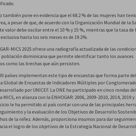
ificado.
io también pone en evidencia que el 68.2 % de las mujeres han teni
ea, a pesar de que, de acuerdo con la Organización Mundial de la S
e valor debe oscilar entre el 10 % y 15 %, mientras que la tasa de 
exclusiva hasta los seis meses es de 19.2%.
AR-MICS 2025 ofrece una radiografía actualizada de las condicio
la población dominicana que permite identificar tanto los avances
os como las brechas que aún persisten.
00 países implementan este tipo de encuestas que forma parte de
 Global de Encuestas de Indicadores Múltiples por Conglomerad
desarrollado por UNICEF. La ONE ha participado en cinco rondas de
 MICS, en alianza con la ENHOGAR: 2006, 2009-2010, 2014, 2019 y 
cicio le ha permitido al país contar con una de las principales her
eguimiento y la evaluación de los Objetivos de Desarrollo Sostenib
chos de la niñez. Además, proporciona insumos para dar seguimien
cia el logro de los objetivos de la Estrategia Nacional de Desarro