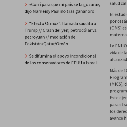
salud cal
«Corrí para que mi país se la gozara»,
dijo Marileidy Paulino tras ganar oro
El estud
por cesár
“Efecto Ormuz”: llamada saudita a
(OMS) est
Trump // Crash del yen; petrodólar vs.
materna 
petroyuan // mediación de
Pakistán/Qatar/Omán
La ENHOG
vida de 
Se difumina el apoyo incondicional
alcanzad
de los conservadores de EEUU a Israel
Más de 1
Programa
(MICS), 
programa
Este ejer
para el s
los dere
avance ha