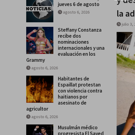
jueves 6 de agosto
la a
agosto 6, 2026
julio 3,
Steffany Constanza
recibe dos
nominaciones
internacionales y una
evaluación en los
Grammy
agosto 6, 2026
Habitantes de
Espaillat protestan
con violencia contra
haitianos por
asesinato de
agricultor
agosto 6, 2026
Musulmán médico
progresista El Sayed