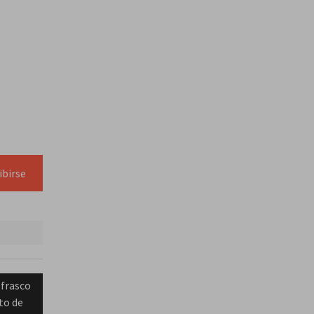
ibirse
 frasco
to de