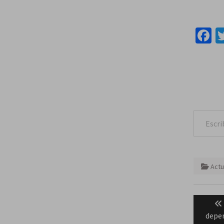
F
Escribe tu correo e
Actu
Naveg
de
depen