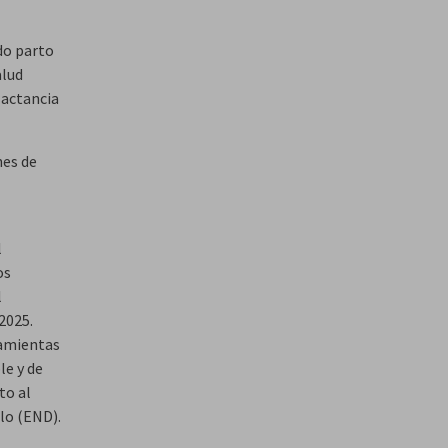
do parto
alud
lactancia
nes de
l
os
l
2025.
ramientas
le y de
to al
llo (END).