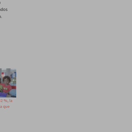
n
ados
o.
32 %, la
ra que
s