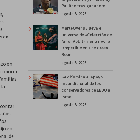
Paulino tras ganar oro
n,
agosto 5, 2026
es
MarteOvenuS lleva el
as
universo de «Colección de
s en
Amor Vol. 2» a una noche
irrepetible en The Green
Room
agosto 5, 2026
azo en
 conocer
Se difumina el apoyo
 familias
incondicional de los
 la
conservadores de EEUU a
Israel
agosto 5, 2026
e contar
4 años
años
ijo en
onal de