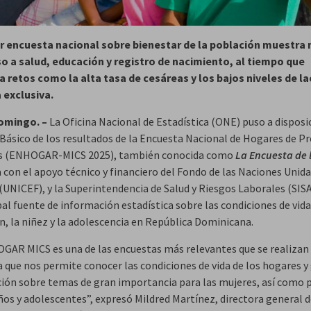
 encuesta nacional sobre bienestar de la población muestra
o a salud, educación y registro de nacimiento, al tiempo que
a retos como la alta tasa de cesáreas y los bajos niveles de l
 exclusiva.
omingo.
–
La Oficina Nacional de Estadística (ONE) puso a disposi
Básico de los resultados de la Encuesta Nacional de Hogares de P
es (ENHOGAR-MICS 2025), también conocida como
La Encuesta de 
 con el apoyo técnico y financiero del Fondo de las Naciones Unida
(UNICEF), y la Superintendencia de Salud y Riesgos Laborales (SISA
pal fuente de información estadística sobre las condiciones de vida
n, la niñez y la adolescencia en República Dominicana.
GAR MICS es una de las encuestas más relevantes que se realizan 
a que nos permite conocer las condiciones de vida de los hogares y
ión sobre temas de gran importancia para las mujeres, así como p
ños y adolescentes”, expresó Mildred Martínez, directora general d