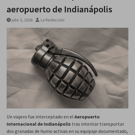
Breves del mundo, viernes 7 de
aeropuerto de Indianápolis
agosto
julio 3, 2026
La Redacción
Un viajero fue interceptado en el
Aeropuerto
Internacional de Indianápolis
tras intentar transportar
dos granadas de humo activas en su equipaje documentado,