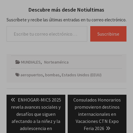
Descubre más desde Notiultimas
Suscríbete y recibe las últimas entradas en tu correo electrónico.
Escribe tu correo electrónico…
Suscribirse
MUNDIALES
,
Norteamérica
aeropuertos
,
bombas
,
Estados Unidos (EEUU)
Navegación
Previous
Next
ENHOGAR-MICS 2025
Consulados Honorarios
de
post:
post:
revela avances sociales y
promovieron destinos
entradas
desafíos que siguen
internacionales en
afectando a la niñez y la
Vacaciones CTN Expo
adolescencia en
Feria 2026