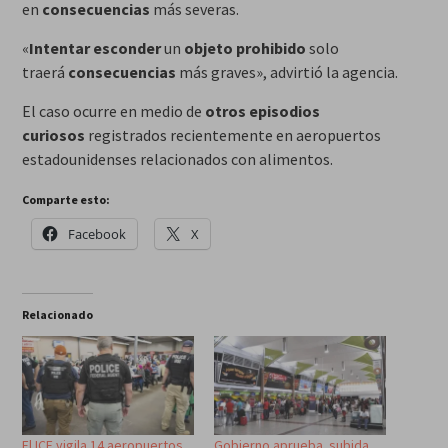
en
consecuencias
más severas.
«
Intentar esconder
un
objeto prohibido
solo
traerá
consecuencias
más graves», advirtió la agencia.
El caso ocurre en medio de
otros episodios
curiosos
registrados recientemente en aeropuertos
estadounidenses relacionados con alimentos.
Comparte esto:
Facebook
X
Relacionado
El ICE vigila 14 aeropuertos
Gobierno aprueba subida