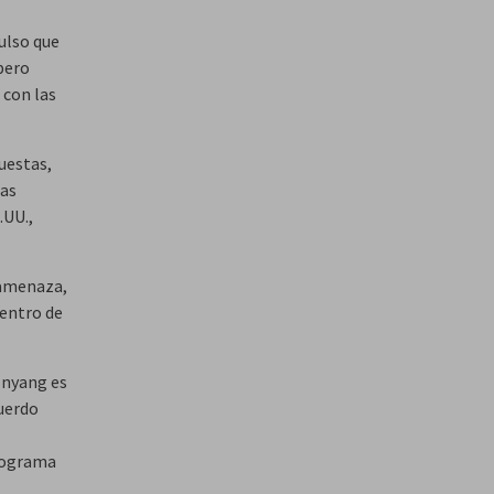
ulso que
pero
 con las
cuestas,
mas
.UU.,
 amenaza,
dentro de
onyang es
uerdo
programa