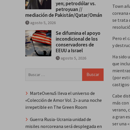
yen; petrodólar vs.
Town aña
petroyuan //
coreana 
mediación de Pakistán/Qatar/Omán
se trata 
agosto 5, 2026
resoluci
Se difumina el apoyo
Pero el 
incondicional de los
conservadores de
y destru
EEUU a Israel
Ha sido 
agosto 5, 2026
que inclu
mientras
Buscar:
(por esti
castigos-
MarteOvenuS lleva el universo de
Cabe dist
«Colección de Amor Vol. 2» a una noche
más con 
irrepetible en The Green Room
verano, 
a gran e
Guerra Rusia-Ucrania unidad de
ser una «
misiles norcoreana será desplegada en