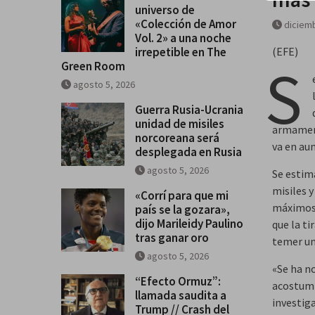
universo de
«Colección de Amor
diciemb
Vol. 2» a una noche
irrepetible en The
(EFE)
S
Green Room
agosto 5, 2026
Guerra Rusia-Ucrania
unidad de misiles
armamentí
norcoreana será
va en au
desplegada en Rusia
agosto 5, 2026
Se estim
misiles 
«Corrí para que mi
máximos 
país se la gozara»,
dijo Marileidy Paulino
que la t
tras ganar oro
temer un
agosto 5, 2026
«Se ha n
“Efecto Ormuz”:
acostumb
llamada saudita a
investig
Trump // Crash del