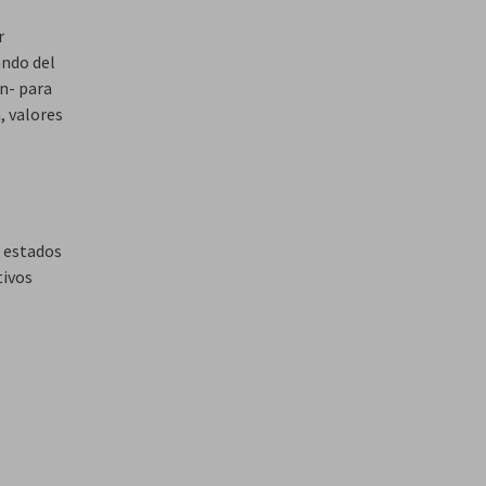
r
ando del
n- para
, valores
 estados
tivos