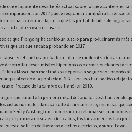
de que el aparente desinterés actual sobre lo que acontece en la 
en comparación con 2017 puede responder también a la sensación
de un situación enrocada, en la que las probabilidades de lograr su
ón a corto plazo «son escasas».
caso es que Pionyang ha tenido un lustro para producir armás más 
ctivas que las que andaba probando en 2017.
un lapso en el que ha aprobado un plan de modernización armamen
ye desarrollar desde misiles hipersónicos a armas nucleares táctic
 Pekín y Moscú han mostrado su negativa a seguir sancionando al
mar que afectan a la población, N.R.) -incluso han pedido relajar l
 tras el fracaso de la cumbre de Hanói en 2019.
inguir que durante la primera mitad del año los test han tenido qu
los ciclos normales de desarrollo de armamento, mientras que de
cuando Seúl y Washington comenzaron a retomar sus maniobras m
scala por primera en vez en cinco años, los lanzamientos han pret
respuesta política deliberada» a dichos ejercicios, apunta Town.