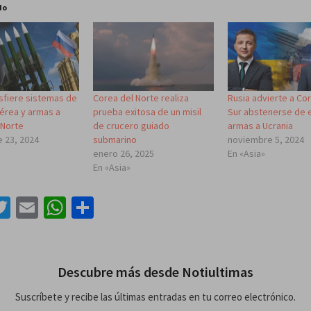
do
nsfiere sistemas de
Corea del Norte realiza
Rusia advierte a Co
érea y armas a
prueba exitosa de un misil
Sur abstenerse de 
 Norte
de crucero guiado
armas a Ucrania
 23, 2024
submarino
noviembre 5, 2024
enero 26, 2025
En «Asia»
En «Asia»
acebook
Twitter
Email
WhatsApp
Compartir
Descubre más desde Notiultimas
Suscríbete y recibe las últimas entradas en tu correo electrónico.