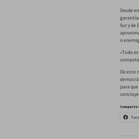
Desde en
garantías
Sur y de
aproxima
o enemig
«Todo es
competen
De este 
democrát
para que
concluye
Comparte 
Fac