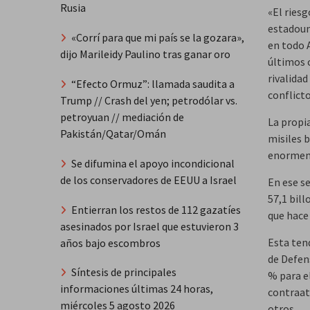
Rusia
«El ries
estadoun
«Corrí para que mi país se la gozara»,
en todo 
dijo Marileidy Paulino tras ganar oro
últimos c
rivalida
“Efecto Ormuz”: llamada saudita a
conflicto
Trump // Crash del yen; petrodólar vs.
petroyuan // mediación de
La propi
Pakistán/Qatar/Omán
misiles 
enormeme
Se difumina el apoyo incondicional
de los conservadores de EEUU a Israel
En ese s
57,1 bil
Entierran los restos de 112 gazatíes
que hace
asesinados por Israel que estuvieron 3
Esta ten
años bajo escombros
de Defen
Síntesis de principales
% para el
informaciones últimas 24 horas,
contraat
miércoles 5 agosto 2026
otros.