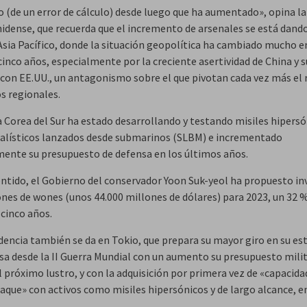
go (de un error de cálculo) desde luego que ha aumentado», opina l
idense, que recuerda que el incremento de arsenales se está dand
Asia Pacífico, donde la situación geopolítica ha cambiado mucho e
inco años, especialmente por la creciente asertividad de China y s
d con EE.UU., un antagonismo sobre el que pivotan cada vez más el 
s regionales.
a Corea del Sur ha estado desarrollando y testando misiles hipersó
balísticos lanzados desde submarinos (SLBM) e incrementado
nte su presupuesto de defensa en los últimos años.
entido, el Gobierno del conservador Yoon Suk-yeol ha propuesto inv
lones de wones (unos 44.000 millones de dólares) para 2023, un 32
 cinco años.
dencia también se da en Tokio, que prepara su mayor giro en su es
sa desde la II Guerra Mundial con un aumento su presupuesto milit
 próximo lustro, y con la adquisición por primera vez de «capacida
aque» con activos como misiles hipersónicos y de largo alcance, e