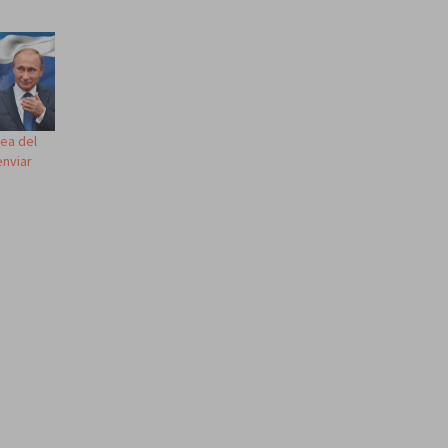
rea del
enviar