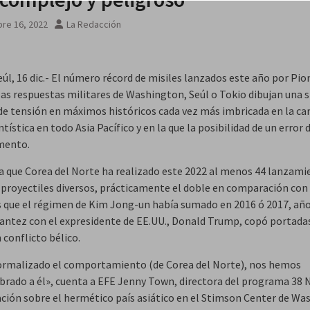
re 16, 2022
La Redacción
eúl, 16 dic.- El número récord de misiles lanzados este año por Pio
las respuestas militares de Washington, Seúl o Tokio dibujan una 
de tensión en máximos históricos cada vez más imbricada en la ca
stica en todo Asia Pacífico y en la que la posibilidad de un error 
mento.
a que Corea del Norte ha realizado este 2022 al menos 44 lanzami
y proyectiles diversos, prácticamente el doble en comparación con
que el régimen de Kim Jong-un había sumado en 2016 ó 2017, año
irantez con el expresidente de EE.UU., Donald Trump, copó portadas
 conflicto bélico.
ormalizado el comportamiento (de Corea del Norte), nos hemos
rado a él», cuenta a EFE Jenny Town, directora del programa 38 
ación sobre el hermético país asiático en el Stimson Center de Wa