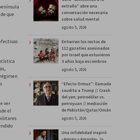
extraño” abre una
península
conversación necesaria
 de que
sobre salud mental
agosto 5, 2026
efectivas
Entierran los restos de
112 gazatíes asesinados
por Israel que estuvieron
tística
3 años bajo escombros
as,
agosto 5, 2026
 régimen
os
“Efecto Ormuz”: llamada
saudita a Trump // Crash
del yen; petrodólar vs.
e ver
petroyuan // mediación
de Pakistán/Qatar/Omán
sde el
ilitares
agosto 5, 2026
endido
Una infidelidad inspiró
«Amiga y Amante», la