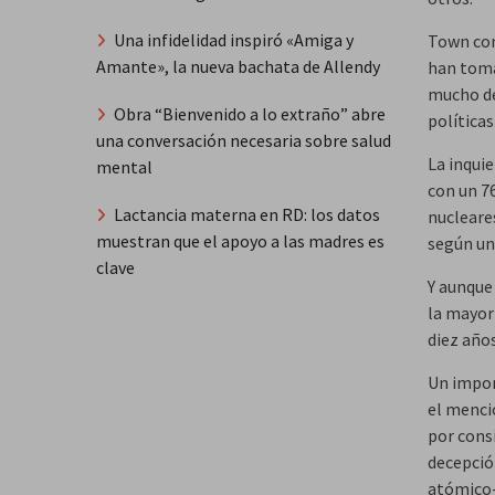
Una infidelidad inspiró «Amiga y
Town con
Amante», la nueva bachata de Allendy
han toma
mucho de
Obra “Bienvenido a lo extraño” abre
políticas
una conversación necesaria sobre salud
La inquie
mental
con un 7
Lactancia materna en RD: los datos
nucleare
muestran que el apoyo a las madres es
según un
clave
Y aunque
la mayor
diez años
Un impor
el menci
por cons
decepció
atómico- 