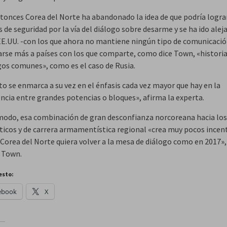
tonces Corea del Norte ha abandonado la idea de que podría logra
 de seguridad por la vía del diálogo sobre desarme y se ha ido alej
 EE.UU. -con los que ahora no mantiene ningún tipo de comunicació
rse más a países con los que comparte, como dice Town, «historia
os comunes», como es el caso de Rusia.
to se enmarca a su vez en el énfasis cada vez mayor que hay en la
cia entre grandes potencias o bloques», afirma la experta.
modo, esa combinación de gran desconfianza norcoreana hacia los
icos y de carrera armamentística regional «crea muy pocos incen
 Corea del Norte quiera volver a la mesa de diálogo como en 2017»,
 Town.
esto:
ebook
X