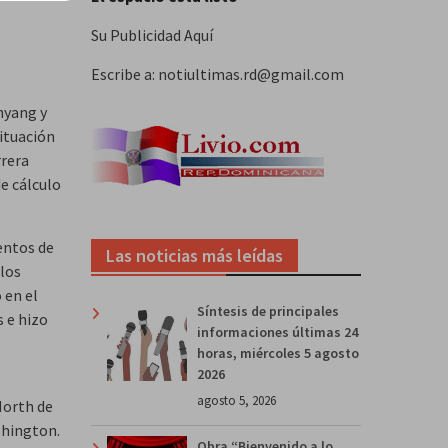
Su Publicidad Aquí
Escribe a: notiultimas.rd@gmail.com
nyang y
situación
rrera
de cálculo
entos de
Las noticias más leídas
 los
 en el
Síntesis de principales
 e hizo
informaciones últimas 24
horas, miércoles 5 agosto
2026
agosto 5, 2026
North de
shington.
Obra “Bienvenido a lo