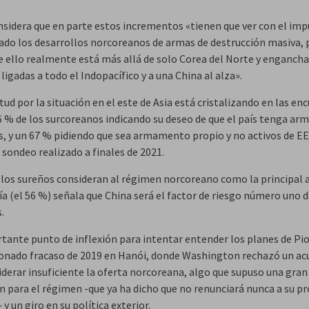
sidera que en parte estos incrementos «tienen que ver con el imp
do los desarrollos norcoreanos de armas de destrucción masiva, 
 ello realmente está más allá de solo Corea del Norte y engancha
 ligadas a todo el Indopacífico y a una China al alza».
tud por la situación en el este de Asia está cristalizando en las en
6 % de los surcoreanos indicando su deseo de que el país tenga ar
s, y un 67 % pidiendo que sea armamento propio y no activos de EE
 sondeo realizado a finales de 2021.
 los sureños consideran al régimen norcoreano como la principal
ía (el 56 %) señala que China será el factor de riesgo número uno 
.
tante punto de inflexión para intentar entender los planes de Pi
onado fracaso de 2019 en Hanói, donde Washington rechazó un ac
iderar insuficiente la oferta norcoreana, algo que supuso una gran
n para el régimen -que ya ha dicho que no renunciará nunca a su 
y un giro en su política exterior.