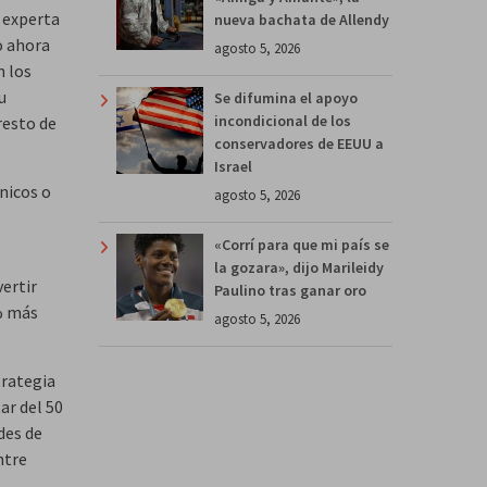
a experta
nueva bachata de Allendy
o ahora
agosto 5, 2026
n los
u
Se difumina el apoyo
incondicional de los
resto de
conservadores de EEUU a
Israel
nicos o
agosto 5, 2026
«Corrí para que mi país se
la gozara», dijo Marileidy
ertir
Paulino tras ganar oro
 % más
agosto 5, 2026
trategia
ar del 50
des de
ntre