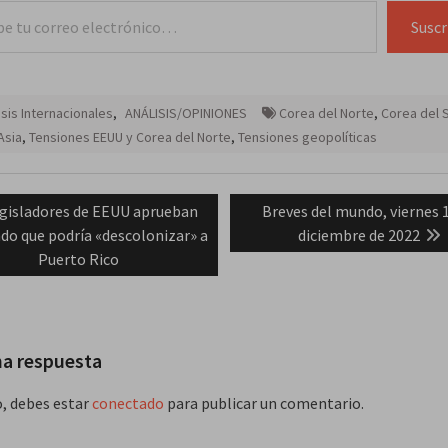
lectrónico…
Suscr
isis Internacionales
,
ANÁLISIS/OPINIONES
Corea del Norte
,
Corea del 
Asia
,
Tensiones EEUU y Corea del Norte
,
Tensiones geopolíticas
ación
evious
Next
gisladores de EEUU aprueban
Breves del mundo, viernes 
st:
post:
do que podría «descolonizar» a
diciembre de 2022
das
Puerto Rico
na respuesta
o, debes estar
conectado
para publicar un comentario.