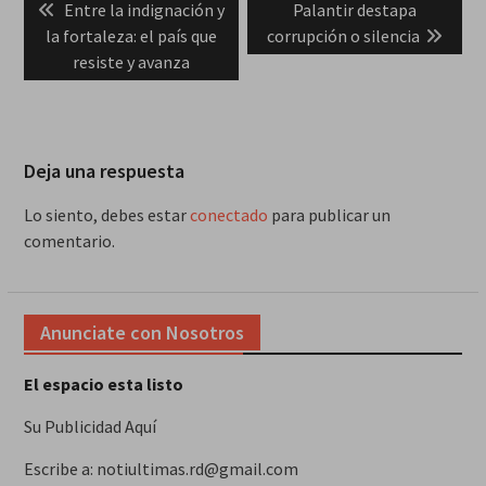
Previous
Next
Entre la indignación y
Palantir destapa
de
post:
post:
la fortaleza: el país que
corrupción o silencia
entradas
resiste y avanza
Deja una respuesta
Lo siento, debes estar
conectado
para publicar un
comentario.
Anunciate con Nosotros
El espacio esta listo
Su Publicidad Aquí
Escribe a: notiultimas.rd@gmail.com