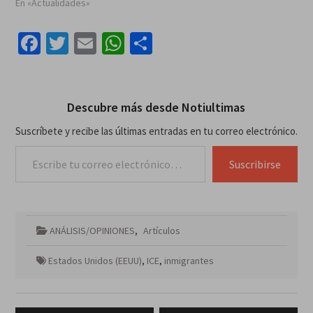
En «Actualidades»
Facebook
Twitter
Email
WhatsApp
Compartir
Descubre más desde Notiultimas
Suscríbete y recibe las últimas entradas en tu correo electrónico.
Escribe tu correo electrónico…
Suscribirse
ANÁLISIS/OPINIONES
,
Artículos
Estados Unidos (EEUU)
,
ICE
,
inmigrantes
Navegación