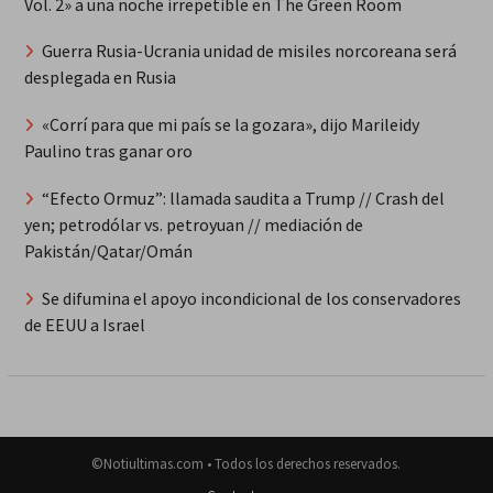
Vol. 2» a una noche irrepetible en The Green Room
Guerra Rusia-Ucrania unidad de misiles norcoreana será
desplegada en Rusia
«Corrí para que mi país se la gozara», dijo Marileidy
Paulino tras ganar oro
“Efecto Ormuz”: llamada saudita a Trump // Crash del
yen; petrodólar vs. petroyuan // mediación de
Pakistán/Qatar/Omán
Se difumina el apoyo incondicional de los conservadores
de EEUU a Israel
©Notiultimas.com • Todos los derechos reservados.