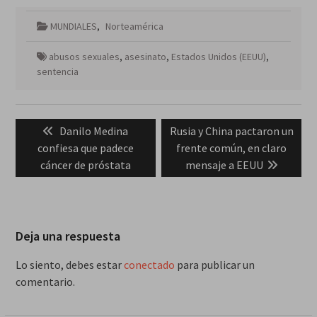
MUNDIALES
,
Norteamérica
abusos sexuales
,
asesinato
,
Estados Unidos (EEUU)
,
sentencia
Navegación
Previous
Next
Danilo Medina
Rusia y China pactaron un
de
post:
post:
confiesa que padece
frente común, en claro
entradas
cáncer de próstata
mensaje a EEUU
Deja una respuesta
Lo siento, debes estar
conectado
para publicar un
comentario.