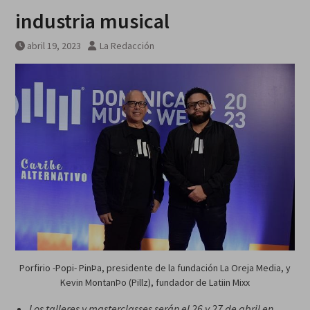
industria musical
abril 19, 2023
La Redacción
Porfirio -Popi- PinÞa, presidente de la fundación La Oreja Media, y
Kevin MontanÞo (Pillz), fundador de Latiin Mixx
Los talleres y masterclasses serán el 26 y 27 de abril en