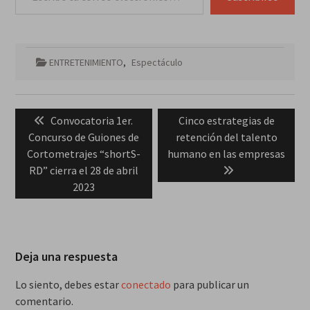
ENTRETENIMIENTO
,
Espectáculo
Navegación
Previous
Next
Convocatoria 1er.
Cinco estrategias de
de
post:
post:
Concurso de Guiones de
retención del talento
entradas
Cortometrajes “shortS-
humano en las empresas
RD” cierra el 28 de abril
2023
Deja una respuesta
Lo siento, debes estar
conectado
para publicar un
comentario.