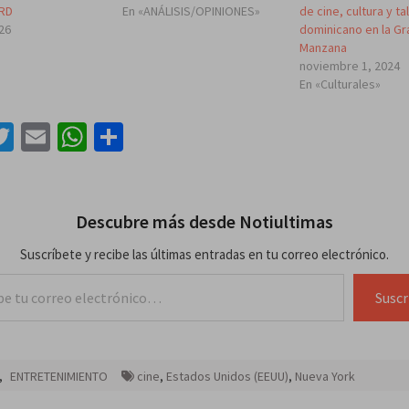
 RD
En «ANÁLISIS/OPINIONES»
de cine, cultura y ta
026
dominicano en la Gr
Manzana
noviembre 1, 2024
En «Culturales»
acebook
Twitter
Email
WhatsApp
Compartir
Descubre más desde Notiultimas
Suscríbete y recibe las últimas entradas en tu correo electrónico.
lectrónico…
Suscr
,
ENTRETENIMIENTO
cine
,
Estados Unidos (EEUU)
,
Nueva York