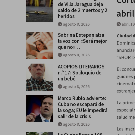
de Villa Jaragua deja
saldo de 2 muertos y 2
abri
heridos
agosto 8, 2026
abril 1
Sabrina Estepan alza
Ciudad d
la voz con «Será mejor
Dominica
que no»…
anunciar
agosto 8, 2026
“SHORTS-
ACOPIOS LITERARIOS
El concu
n.º 17: Soliloquio de
guiones p
un bebé
cinematog
agosto 8, 2026
extranje
Marco Rubio advierte:
La prime
Cuba no escapará de
especial
la soga; EU le impedirá
salir de la crisis
salud me
agosto 8, 2026
Las insc
La Cuaba llega a 100