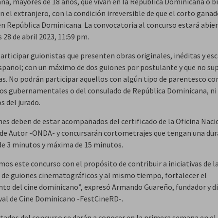
na, mayores de 18 años, que vivan en la República Dominicana o b
n el extranjero, con la condición irreversible de que el corto gana
en República Dominicana. La convocatoria al concurso estará abie
s 28 de abril 2023, 11:59 pm.
rticipar guionistas que presenten obras originales, inéditas y esc
spañol; con un máximo de dos guiones por postulante y que no sup
as. No podrán participar aquellos con algún tipo de parentesco co
s gubernamentales o del consulado de República Dominicana, ni
 del jurado.
nes deben de estar acompañados del certificado de la Oficina Naci
de Autor -ONDA- y concursarán cortometrajes que tengan una dur
e 3 minutos y máxima de 15 minutos.
os este concurso con el propósito de contribuir a iniciativas de l
a de guiones cinematográficos y al mismo tiempo, fortalecer el
nto del cine dominicano”, expresó Armando Guareño, fundador y d
ival de Cine Dominicano -FestCineRD-.
ltados del concurso se darán a conocer en la primera semana en el