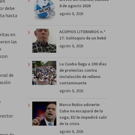
ien
8 de agosto 2026
dor debe
agosto 8, 2026
rta hasta
ACOPIOS LITERARIOS n.º
ritas en
17: Soliloquio de un bebé
eren las
agosto 8, 2026
n
 con
La Cuaba llega a 100 días
de protestas contra
onal de
instalación de relleno
ación
contaminante
agosto 8, 2026
a
Marco Rubio advierte:
Cuba no escapará de la
irector
soga; EU le impedirá salir
de la crisis
agosto 8, 2026
 mes de