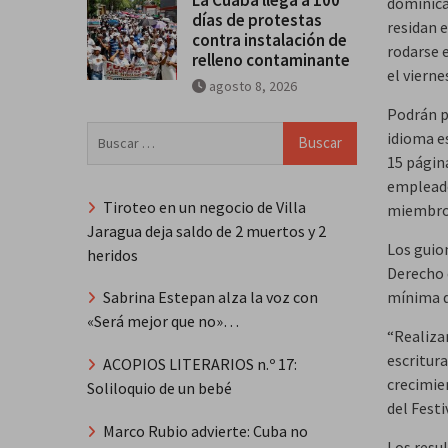
dominica
días de protestas
residan e
contra instalación de
rodarse 
relleno contaminante
el vierne
agosto 8, 2026
Podrán pa
Buscar:
idioma e
15 págin
empleado
Tiroteo en un negocio de Villa
miembros
Jaragua deja saldo de 2 muertos y 2
Los guio
heridos
Derecho 
mínima d
Sabrina Estepan alza la voz con
«Será mejor que no»…
“Realizam
escritur
ACOPIOS LITERARIOS n.º 17:
crecimie
Soliloquio de un bebé
del Fest
Marco Rubio advierte: Cuba no
Los resu