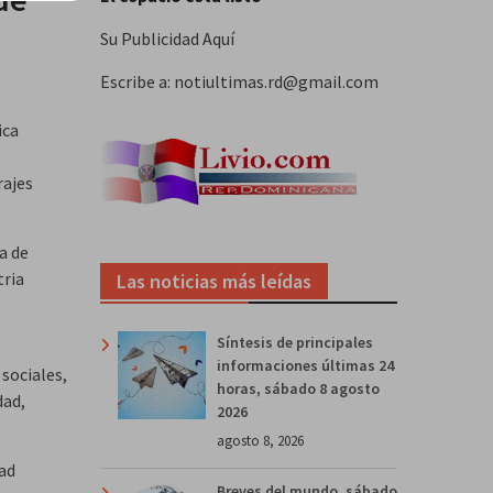
Su Publicidad Aquí
Escribe a: notiultimas.rd@gmail.com
ica
rajes
a de
tria
Las noticias más leídas
Síntesis de principales
informaciones últimas 24
sociales,
horas, sábado 8 agosto
dad,
2026
agosto 8, 2026
dad
Breves del mundo, sábado