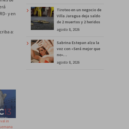
erá
Tiroteo en un negocio de
RD- y en
Villa Jaragua deja saldo
de 2 muertos y 2 heridos
agosto 8, 2026
riba a:
Sabrina Estepan alza la
voz con «Será mejor que
no»…
agosto 8, 2026
val in
 semana