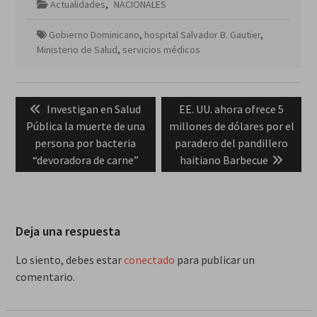
Actualidades
,
NACIONALES
Gobierno Dominicano
,
hospital Salvador B. Gautier
,
Ministerio de Salud
,
servicios médicos
Navegación
Previous
Next
Investigan en Salud
EE. UU. ahora ofrece 5
de
post:
post:
Pública la muerte de una
millones de dólares por el
entradas
persona por bacteria
paradero del pandillero
“devoradora de carne”
haitiano Barbecue
Deja una respuesta
Lo siento, debes estar
conectado
para publicar un
comentario.