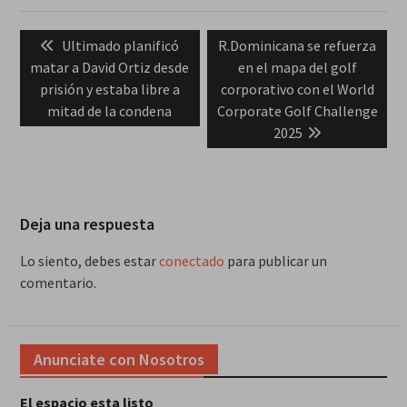
Navegación
Previous
Next
Ultimado planificó
R.Dominicana se refuerza
de
post:
post:
matar a David Ortiz desde
en el mapa del golf
entradas
prisión y estaba libre a
corporativo con el World
mitad de la condena
Corporate Golf Challenge
2025
Deja una respuesta
Lo siento, debes estar
conectado
para publicar un
comentario.
Anunciate con Nosotros
El espacio esta listo