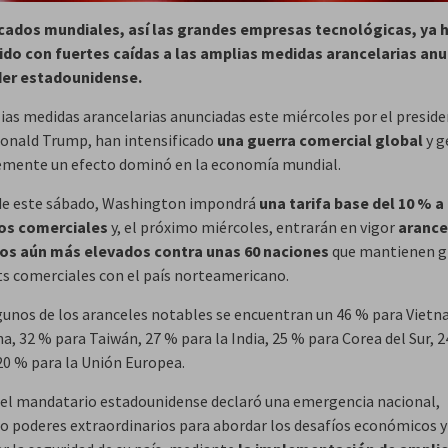
cados mundiales, así las grandes empresas tecnológicas, ya 
do con fuertes caídas a las amplias medidas arancelarias an
íder estadounidense.
ias medidas arancelarias anunciadas este miércoles por el preside
Donald Trump, han intensificado
una guerra comercial global
y g
mente un efecto dominó en la economía mundial.
 de este sábado, Washington impondrá
una tarifa base del 10 % a
ios comerciales
y, el próximo miércoles, entrarán en vigor
arance
cos aún más elevados contra unas 60 naciones
que mantienen g
ts comerciales con el país norteamericano.
gunos de los aranceles notables se encuentran un 46 % para Vietn
a, 32 % para Taiwán, 27 % para la India, 25 % para Corea del Sur, 
20 % para la Unión Europea.
el mandatario estadounidense declaró una emergencia nacional,
o poderes extraordinarios para abordar los desafíos económicos y