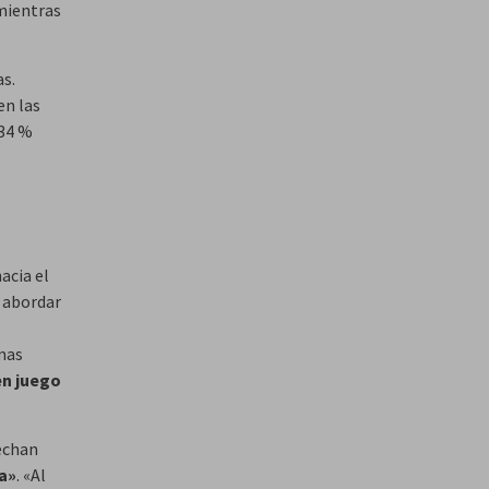
 mientras
s.
en las
 34 %
acia el
a abordar
emas
en juego
vechan
a»
. «Al