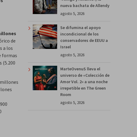
os
nueva bachata de Allendy
agosto 5, 2026
Se difumina el apoyo
millones
incondicional de los
conservadores de EEUU a
órico de
Israel
s a los
agosto 5, 2026
e formas
s (5.200
MarteOvenuS lleva el
universo de «Colección de
Amor Vol. 2» a una noche
 millones
irrepetible en The Green
llones
Room
agosto 5, 2026
.900
0