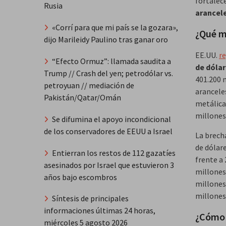
fortalec
Rusia
arancel
«Corrí para que mi país se la gozara»,
¿Qué m
dijo Marileidy Paulino tras ganar oro
EE.UU.
re
“Efecto Ormuz”: llamada saudita a
de dóla
Trump // Crash del yen; petrodólar vs.
401.200 
petroyuan // mediación de
arancele
Pakistán/Qatar/Omán
metálica
millones
Se difumina el apoyo incondicional
de los conservadores de EEUU a Israel
La brech
de dólar
Entierran los restos de 112 gazatíes
frente a
asesinados por Israel que estuvieron 3
millones
años bajo escombros
millones
millones
Síntesis de principales
informaciones últimas 24 horas,
¿Cómo s
miércoles 5 agosto 2026