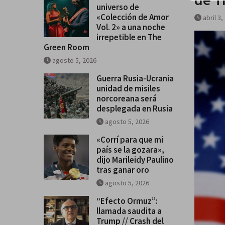
universo de
«Colección de Amor Vol. 2» a u
«Colección de Amor
abril 3,
irrepetible en The Green Room
Vol. 2» a una noche
irrepetible en The
Green Room
agosto 5, 2026
Guerra Rusia-Ucrania
unidad de misiles
norcoreana será
desplegada en Rusia
agosto 5, 2026
«Corrí para que mi
país se la gozara»,
dijo Marileidy Paulino
tras ganar oro
agosto 5, 2026
“Efecto Ormuz”:
llamada saudita a
Trump // Crash del