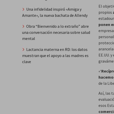
El objeti
Una infidelidad inspiró «Amiga y
propios
Amante», la nueva bachata de Allendy
estadoun
ponen en
Obra “Bienvenido a lo extraño” abre
empresas
una conversación necesaria sobre salud
personal
mental
protecci
arancela
Lactancia materna en RD: los datos
EE.UU. y
muestran que el apoyo a las madres es
gravámen
clave
«‘
Recípr
hacemos
de la Lib
Así, las 
evaluaci
esos Est
comercia