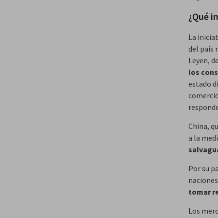
¿Qué i
La inici
del país
Leyen, d
los con
estado d
comercio
responde
China, q
a la medi
salvagua
Por su pa
naciones
tomar r
Los merc