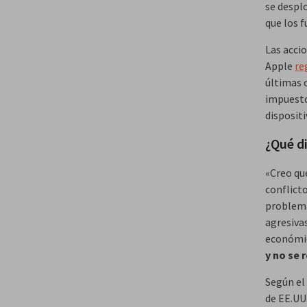
se despl
que los 
Las acci
Apple
re
últimas 
impuesto
dispositi
¿Qué d
«Creo qu
conflict
problema
agresiva
económic
y no se 
Según el
de EE.UU