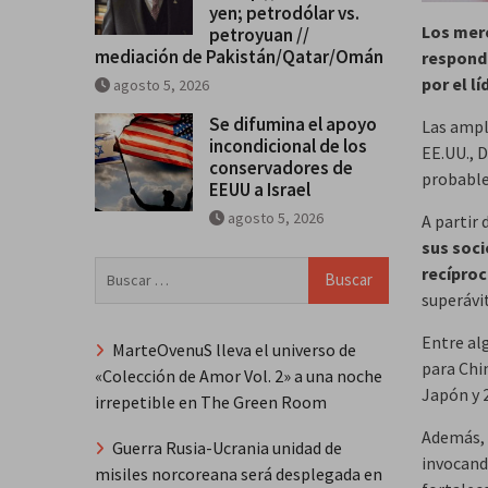
yen; petrodólar vs.
Los mer
petroyuan //
mediación de Pakistán/Qatar/Omán
respondi
por el l
agosto 5, 2026
Se difumina el apoyo
Las ampl
incondicional de los
EE.UU., 
conservadores de
probable
EEUU a Israel
agosto 5, 2026
A partir
sus soc
Buscar:
recípro
superávi
Entre al
MarteOvenuS lleva el universo de
para Chin
«Colección de Amor Vol. 2» a una noche
Japón y 
irrepetible en The Green Room
Además, 
Guerra Rusia-Ucrania unidad de
invocand
misiles norcoreana será desplegada en