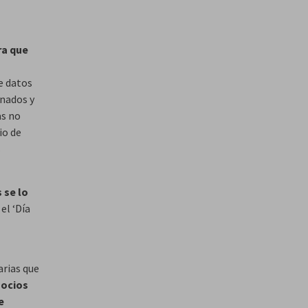
ra que
e datos
onados y
as no
io de
s
 se lo
el ‘Día
arias que
socios
e