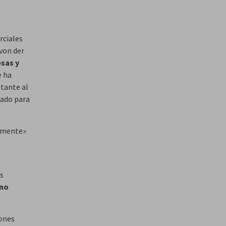
rciales
 von der
esas y
e ha
stante al
rado para
emente»
as
no
Jones