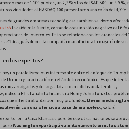
omaron más de 1.100 puntos, un 2,7 % y los del S&P 500, un 3,9 %,
futuros vinculados al NASDAQ 100 presentaron una caída del 4,7 %.
ones de grandes empresas tecnológicas también se vieron afectada
gistró
la caída más fuerte, cerrando con un saldo negativo del 6 % 
operaciones del miércoles. Esto se relaciona con los aranceles del
s a China, país donde la compañía manufactura la mayoría de sus
vos.
icen los expertos?
e hay un paralelismo muy interesante entre el enfoque de Trump h
o de Ucrania y su actuación en el ámbito económico. Es que intent
s muy arraigados y de larga data con medidas unilaterales y
s», indicó a RT el analista financiero Henry Johnston. «Los probl
os que intenta abordar son muy profundos.
Llevan medio siglo 
resolverán con una ofensiva a base de aranceles
«, valoró.
 experto, en la Casa Blanca se percibe que otras naciones se apro
., pero
Washington «
participó voluntariamente en este sistem