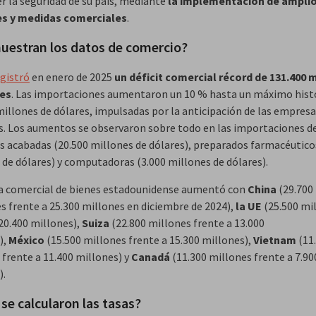
er la seguridad de su país, mediante
la implementación de ampli
es y medidas comerciales
.
uestran los datos de comercio?
gistró
en enero de 2025
un déficit comercial récord de 131.400 
res
. Las importaciones aumentaron un 10 % hasta un máximo hist
millones de dólares, impulsadas por la anticipación de las empresa
s. Los aumentos se observaron sobre todo en las importaciones d
s acabadas (20.500 millones de dólares), preparados farmacéutico
 de dólares) y computadoras (3.000 millones de dólares).
a comercial de bienes estadounidense aumentó con
China
(29.700
es frente a 25.300 millones en diciembre de 2024),
la UE
(25.500 mi
 20.400 millones),
Suiza
(22.800 millones frente a 13.000
),
México
(15.500 millones frente a 15.300 millones),
Vietnam
(11
 frente a 11.400 millones) y
Canadá
(11.300 millones frente a 7.90
).
e calcularon las tasas?