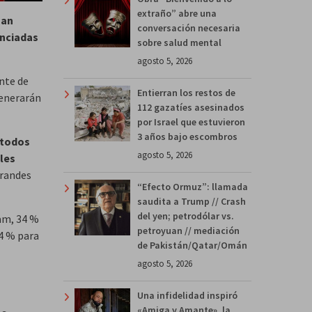
extraño” abre una
han
conversación necesaria
unciadas
sobre salud mental
agosto 5, 2026
nte de
Entierran los restos de
enerarán
112 gazatíes asesinados
por Israel que estuvieron
3 años bajo escombros
 todos
agosto 5, 2026
les
randes
“Efecto Ormuz”: llamada
saudita a Trump // Crash
del yen; petrodólar vs.
am, 34 %
petroyuan // mediación
24 % para
de Pakistán/Qatar/Omán
agosto 5, 2026
Una infidelidad inspiró
«Amiga y Amante», la