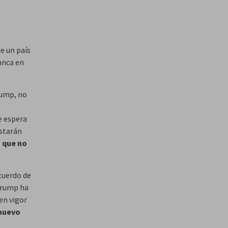
e un país
anca en
rump, no
se espera
estarán
s que no
cuerdo de
 Trump ha
en vigor
 nuevo