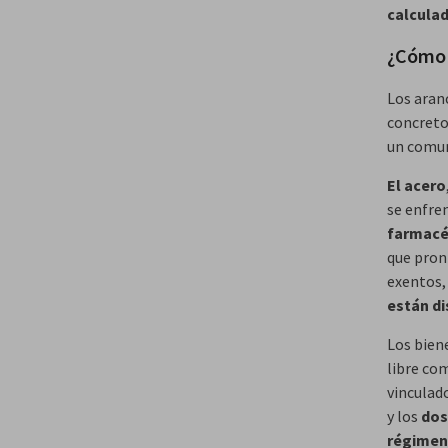
calcula
¿Cómo 
Los aran
concreto
un comun
El acero
se enfre
farmacé
que pron
exentos, 
están d
Los bien
libre co
vinculado
y los
dos
régimen