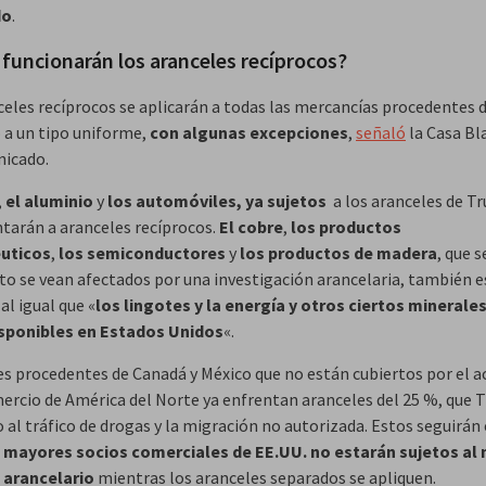
do
.
funcionarán los aranceles recíprocos?
celes recíprocos se aplicarán a todas las mercancías procedentes d
 a un tipo uniforme,
con algunas excepciones
,
señaló
la Casa Bl
icado.
,
el aluminio
y
los automóviles, ya sujetos
a los aranceles de T
ntarán a aranceles recíprocos.
El cobre
,
los productos
uticos
,
los semiconductores
y
los productos de madera
, que 
to se vean afectados por una investigación arancelaria, también 
al igual que «
los lingotes y la energía y otros ciertos minerale
isponibles en Estados Unidos
«.
es procedentes de Canadá y México que no están cubiertos por el a
mercio de América del Norte ya enfrentan aranceles del 25 %, que
 al tráfico de drogas y la migración no autorizada. Estos seguirán 
 mayores socios comerciales de EE.UU. no estarán sujetos al
 arancelario
mientras los aranceles separados se apliquen.