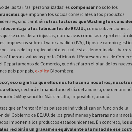
vo de las tarifas ‘personalizadas’ es
compensar
no solo los
aranceles
que imponen los socios comerciales a los productos
idenses, sino también
otros factores que Washington conside
 desventaja a los fabricantes de EE.UU.
, como subvenciones a
 que se consideran injustas, normativas como las de protección d
es, impuestos sobre el valor añadido (IVA), tipos de cambio gesti
ones laxas de la propiedad intelectual. Estas denominadas ‘barrer
rias’ fueron evaluadas por la Oficina del Representante de Comerc
 el Departamento de Comercio, que diseñaron el plan de los nuevo
es país por país,
explica
Bloomberg.
oco’, eso significa que ellos nos lo hacen a nosotros, nosotros
 a ellos
«, declaró el mandatario el día del anuncio, que denominó 
eración’. «Muy sencillo. Más sencillo, imposible», añadió.
tasas que enfrentarán los países se individualizan en función de la
ón del Gobierno de EE.UU. de los gravámenes y barreras no arancel
ados imponen a los productos estadounidenses. En concreto,
los 
les recibirán un gravamen equivalente a la mitad de ese cost