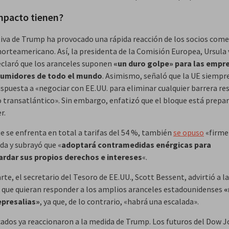
mpacto tienen?
ativa de Trump ha provocado una rápida reacción de los socios come
 norteamericano. Así, la presidenta de la Comisión Europea, Ursula
eclaró que los aranceles suponen
«un duro golpe» para las empr
sumidores de todo el mundo
. Asimismo, señaló que la UE siempr
ispuesta a «negociar con EE.UU. para eliminar cualquier barrera re
 transatlántico». Sin embargo, enfatizó que el bloque está prepa
r.
ue se enfrenta en total a tarifas del 54 %, también
se opuso
«firm
da y subrayó que «
adoptará contramedidas enérgicas para
rdar sus propios derechos e intereses
«.
rte, el secretario del Tesoro de EE.UU., Scott Bessent, advirtió a l
 que quieran responder a los amplios aranceles estadounidenses
«
epresalias»
, ya que, de lo contrario, «habrá una escalada».
ados ya reaccionaron a la medida de Trump. Los futuros del Dow 