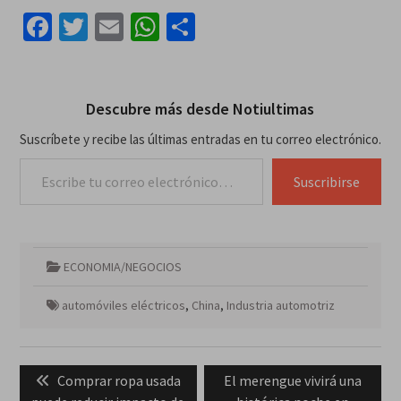
Facebook
Twitter
Email
WhatsApp
Compartir
Descubre más desde Notiultimas
Suscríbete y recibe las últimas entradas en tu correo electrónico.
Escribe tu correo electrónico…
Suscribirse
ECONOMIA/NEGOCIOS
automóviles eléctricos
,
China
,
Industria automotriz
Navegación
Previous
Next
Comprar ropa usada
El merengue vivirá una
de