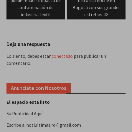
post:
post:
puede reducir impacto de
histórica noche en
entradas
contaminación de
Bogotá con sus grandes
industria textil
estrellas
Deja una respuesta
Lo siento, debes estar
conectado
para publicar un
comentario.
Anunciate con Nosotros
El espacio esta listo
Su Publicidad Aquí
Escribe a: notiultimas.rd@gmail.com