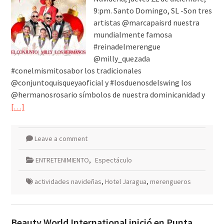
9:pm. Santo Domingo, SL -Son tres
artistas @marcapaisrd nuestra
mundialmente famosa
#reinadelmerengue
@milly_quezada
#conelmismitosabor los tradicionales
@conjuntoquisqueyaoficial y #losduenosdelswing los
@hermanosrosario símbolos de nuestra dominicanidad y
[…]
Leave a comment
ENTRETENIMIENTO
,
Espectáculo
actividades navideñas
,
Hotel Jaragua
,
merengueros
Beauty World International inició en Punta