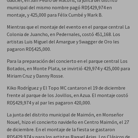
Gautier, en San Pedro de Macorís, la junta del distrito
municipal del mismo nombre pagó RD$429,974 en
montaje, y 425,000 para Félix Cumbé y Mark B.
Mientras que el montaje del evento en el parque central La
Colonia de Juancho, en Pedernales, costó 451,168. Los
artistas Luis Miguel del Amargue y Swagger de Oro les
pagaron RD$425,000.
Para la preparación del concierto en el parque central Los
Botados, en Monte Plata, se invirtió 429,974 y 425,000 para
Miriam Cruz y Danny Rosse.
Kiko Rodríguez y El Topo MC cantaron el 19 de diciembre
frente al parque de los Jovillos, en Azua. El montaje costó
RD$429,974 y al par les pagaron 420,000.
La junta del distrito municipal de Maimón, en Monseñor
Nouel, hizo el concierto navideño en Centro Maimón, el 27
de diciembre. En el montaje de la fiesta se gastaron
RD$429,974 y para los artistas Raquel Arias, Los Clásicos de