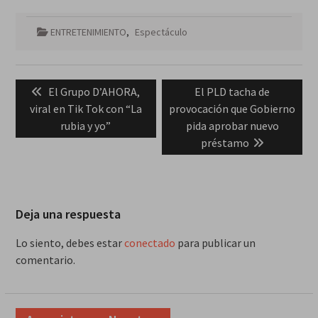
ENTRETENIMIENTO
,
Espectáculo
Navegación
Previous
Next
El Grupo D’AHORA,
El PLD tacha de
de
post:
post:
viral en Tik Tok con “La
provocación que Gobierno
entradas
rubia y yo”
pida aprobar nuevo
préstamo
Deja una respuesta
Lo siento, debes estar
conectado
para publicar un
comentario.