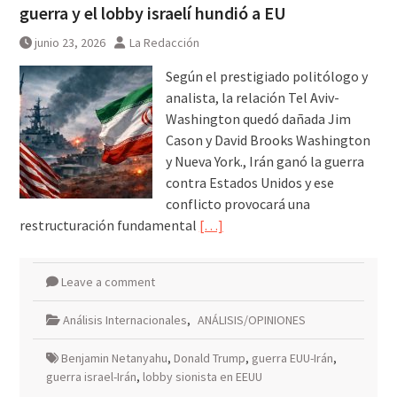
guerra y el lobby israelí hundió a EU
de «Colección de Amor Vol. 2» a
una noche irrepetible en The
junio 23, 2026
La Redacción
Green Room
Según el prestigiado politólogo y
analista, la relación Tel Aviv-
Washington quedó dañada Jim
Cason y David Brooks Washington
y Nueva York., Irán ganó la guerra
contra Estados Unidos y ese
conflicto provocará una
restructuración fundamental
[…]
Leave a comment
Análisis Internacionales
,
ANÁLISIS/OPINIONES
Benjamin Netanyahu
,
Donald Trump
,
guerra EUU-Irán
,
guerra israel-Irán
,
lobby sionista en EEUU