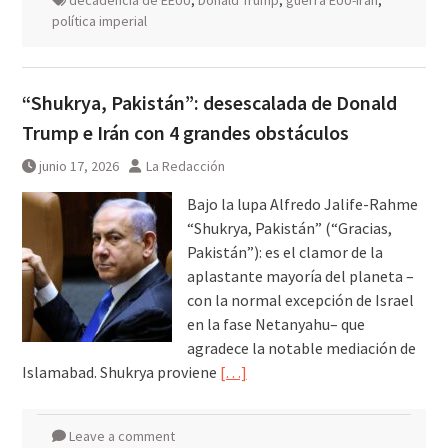
decadencia de EEUU
,
Donald Trump
,
guerra EUU-Irán
,
política imperial
“Shukrya, Pakistán”: desescalada de Donald
Trump e Irán con 4 grandes obstáculos
junio 17, 2026
La Redacción
Bajo la lupa Alfredo Jalife-Rahme
“Shukrya, Pakistán” (“Gracias,
Pakistán”): es el clamor de la
aplastante mayoría del planeta –
con la normal excepción de Israel
en la fase Netanyahu– que
agradece la notable mediación de
Islamabad. Shukrya proviene
[…]
Leave a comment