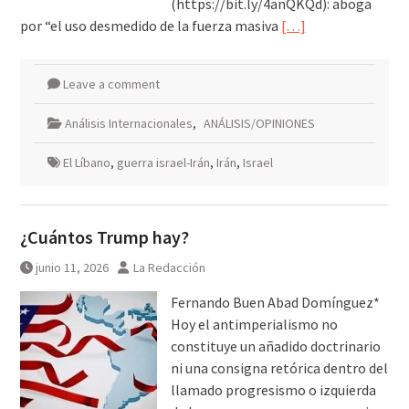
(https://bit.ly/4anQKQd): aboga
por “el uso desmedido de la fuerza masiva
[…]
Leave a comment
Análisis Internacionales
,
ANÁLISIS/OPINIONES
El Líbano
,
guerra israel-Irán
,
Irán
,
Israel
¿Cuántos Trump hay?
junio 11, 2026
La Redacción
Fernando Buen Abad Domínguez*
Hoy el antimperialismo no
constituye un añadido doctrinario
ni una consigna retórica dentro del
llamado progresismo o izquierda