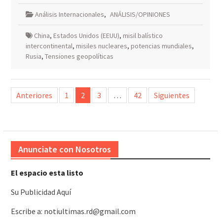
Análisis Internacionales
,
ANÁLISIS/OPINIONES
China
,
Estados Unidos (EEUU)
,
misil balístico
intercontinental
,
misiles nucleares
,
potencias mundiales
,
Rusia
,
Tensiones geopolíticas
Paginación
Anteriores
1
2
3
…
42
Siguientes
de
entradas
Anunciate con Nosotros
El espacio esta listo
Su Publicidad Aquí
Escribe a: notiultimas.rd@gmail.com