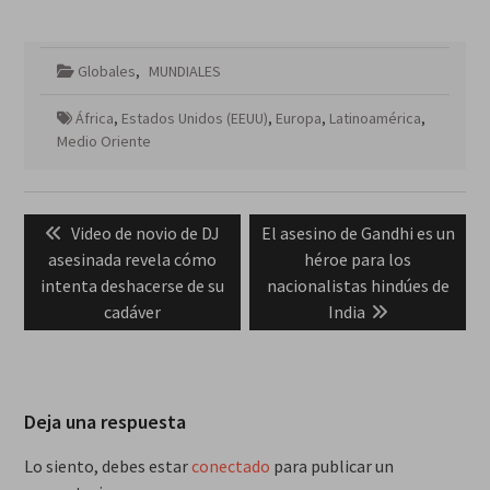
Globales
,
MUNDIALES
África
,
Estados Unidos (EEUU)
,
Europa
,
Latinoamérica
,
Medio Oriente
Navegación
Previous
Next
Video de novio de DJ
El asesino de Gandhi es un
de
post:
post:
asesinada revela cómo
héroe para los
entradas
intenta deshacerse de su
nacionalistas hindúes de
cadáver
India
Deja una respuesta
Lo siento, debes estar
conectado
para publicar un