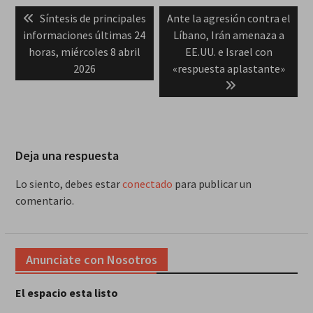
Navegación
Previous
Next
Síntesis de principales
Ante la agresión contra el
de
post:
post:
informaciones últimas 24
Líbano, Irán amenaza a
entradas
horas, miércoles 8 abril
EE.UU. e Israel con
2026
«respuesta aplastante»
Deja una respuesta
Lo siento, debes estar
conectado
para publicar un
comentario.
Anunciate con Nosotros
El espacio esta listo