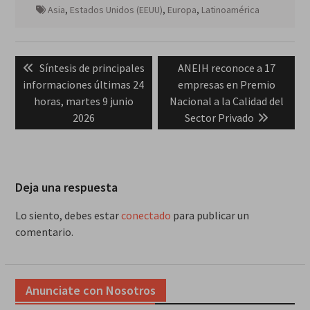
Asia
,
Estados Unidos (EEUU)
,
Europa
,
Latinoamérica
Navegación
Previous
Next
Síntesis de principales
ANEIH reconoce a 17
de
post:
post:
informaciones últimas 24
empresas en Premio
entradas
horas, martes 9 junio
Nacional a la Calidad del
2026
Sector Privado
Deja una respuesta
Lo siento, debes estar
conectado
para publicar un
comentario.
Anunciate con Nosotros