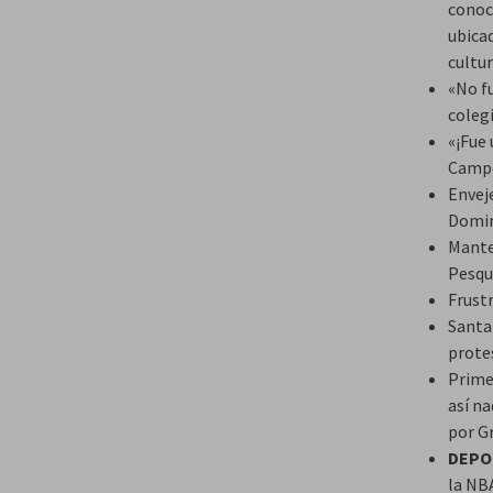
conoc
ubicad
cultur
«No fu
coleg
«¡Fue
Campo
Enveje
Domin
Mante
Pesqu
Frust
Santa
prote
Primer
así na
por G
DEPO
la NB