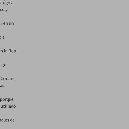
ológica
co y
n» en un
cis
n la Rep.
iego
e Conani
tas
 porque
auxiliado
nales de