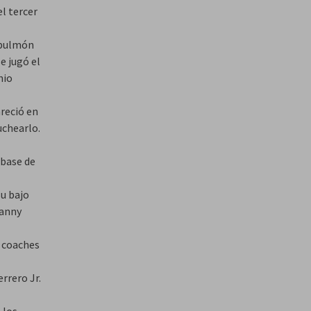
el tercer
 pulmón
e jugó el
nio
reció en
uchearlo.
 base de
u bajo
Manny
s coaches
rrero Jr.
 los