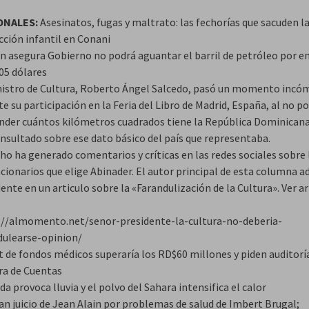
ONALES:
Asesinatos, fugas y maltrato: las fechorías que sacuden l
cción infantil en Conani
n asegura Gobierno no podrá aguantar el barril de petróleo por e
05 dólares
nistro de Cultura, Roberto Ángel Salcedo, pasó un momento inc
e su participación en la Feria del Libro de Madrid, España, al no p
nder cuántos kilómetros cuadrados tiene la República Dominican
onsultado sobre ese dato básico del país que representaba.
ho ha generado comentarios y críticas en las redes sociales sobre 
cionarios que elige Abinader. El autor principal de esta columna ad
ente en un articulo sobre la «Farandulización de la Cultura». Ver ar
://almomento.net/senor-presidente-la-cultura-no-deberia-
dulearse-opinion/
t de fondos médicos superaría los RD$60 millones y piden auditoría
a de Cuentas
a provoca lluvia y el polvo del Sahara intensifica el calor
an juicio de Jean Alain por problemas de salud de Imbert Brugal;