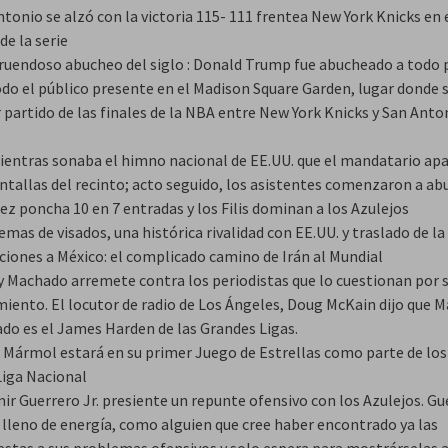
tonio se alzó con la victoria 115- 111 frentea New York Knicks en 
de la serie
truendoso abucheo del siglo : Donald Trump fue abucheado a todo
odo el público presente en el Madison Square Garden, lugar donde s
 partido de las finales de la NBA entre New York Knicks y San Anto
mientras sonaba el himno nacional de EE.UU. que el mandatario apa
antallas del recinto; acto seguido, los asistentes comenzaron a ab
z poncha 10 en 7 entradas y los Filis dominan a los Azulejos
mas de visados, una histórica rivalidad con EE.UU. y traslado de la
ciones a México: el complicado camino de Irán al Mundial
 Machado arremete contra los periodistas que lo cuestionan por s
miento. El locutor de radio de Los Ángeles, Doug McKain dijo que 
do es el James Harden de las Grandes Ligas.
r Mármol estará en su primer Juego de Estrellas como parte de lo
Liga Nacional
ir Guerrero Jr. presiente un repunte ofensivo con los Azulejos. Gue
 lleno de energía, como alguien que cree haber encontrado ya las
estas a sus problemas ofensivos y solo espera para mostrárselas a