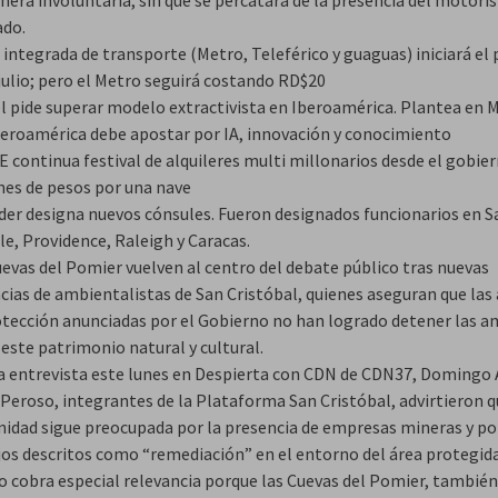
ado.
 integrada de transporte (Metro, Teleférico y guaguas) iniciará el
julio; pero el Metro seguirá costando RD$20
l pide superar modelo extractivista en Iberoamérica. Plantea en 
beroamérica debe apostar por IA, innovación y conocimiento
 continua festival de alquileres multi millonarios desde el gobier
nes de pesos por una nave
der designa nuevos cónsules. Fueron designados funcionarios en 
le, Providence, Raleigh y Caracas.
uevas del Pomier vuelven al centro del debate público tras nuevas
cias de ambientalistas de San Cristóbal, quienes aseguran que las
otección anunciadas por el Gobierno no han logrado detener las 
este patrimonio natural y cultural.
a entrevista este lunes en Despierta con CDN de CDN37, Domingo 
Peroso, integrantes de la Plataforma San Cristóbal, advirtieron q
idad sigue preocupada por la presencia de empresas mineras y po
jos descritos como “remediación” en el entorno del área protegida
so cobra especial relevancia porque las Cuevas del Pomier, también