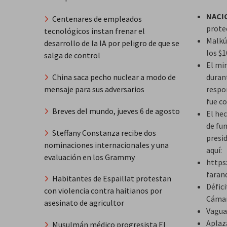
NACI
Centenares de empleados
prote
tecnológicos instan frenar el
Malkú
desarrollo de la IA por peligro de que se
los $1
salga de control
El mi
durant
China saca pecho nuclear a modo de
respo
mensaje para sus adversarios
fue c
Breves del mundo, jueves 6 de agosto
El hec
de fun
Steffany Constanza recibe dos
presid
nominaciones internacionales y una
aquí:
evaluación en los Grammy
https
faran
Habitantes de Espaillat protestan
Défici
con violencia contra haitianos por
Cámar
asesinato de agricultor
Vaguad
Aplaz
Musulmán médico progresista El