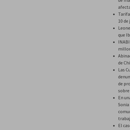
afect
Tarifa
10 de 
Leone
que I
INABIE
millo
Abina
de Chi
Las C
denun
de pr
sobre 
En un
Sonia 
comun
traba
El ca