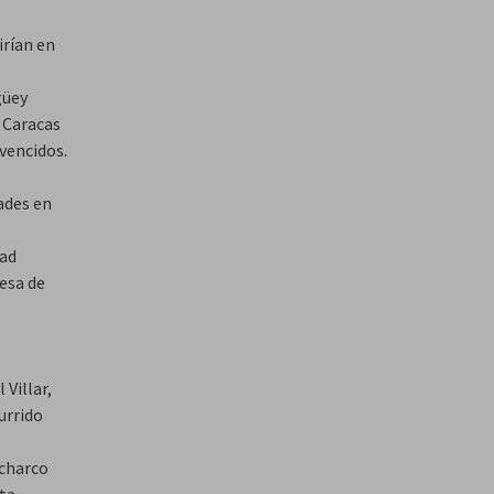
irían en
güey
 Caracas
vencidos.
ades en
dad
esa de
 Villar,
urrido
 charco
sta