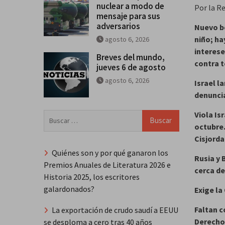
nuclear a modo de
Por la R
mensaje para sus
adversarios
Nuevo bo
niño; ha
agosto 6, 2026
interese
Breves del mundo,
contra t
jueves 6 de agosto
agosto 6, 2026
Israel l
denunci
Viola Is
Buscar:
octubre.
Cisjorda
Quiénes son y por qué ganaron los
Rusia y 
Premios Anuales de Literatura 2026 e
cerca de
Historia 2025, los escritores
galardonados?
Exige la
Faltan c
La exportación de crudo saudí a EEUU
Derech
se desploma a cero tras 40 años