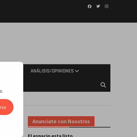
Facebook
Twitter
Instagram
IMIENTO
ANÁLISIS/OPINIONES
o.
rse
Anunciate con Nosotros
El espacio esta listo