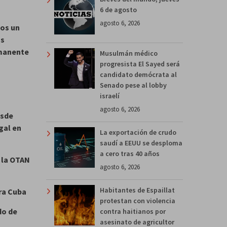
6 de agosto
agosto 6, 2026
los un
os
rmanente
Musulmán médico
progresista El Sayed será
candidato demócrata al
Senado pese al lobby
israelí
agosto 6, 2026
esde
gal en
La exportación de crudo
saudí a EEUU se desploma
a cero tras 40 años
e la OTAN
agosto 6, 2026
Habitantes de Espaillat
ra Cuba
protestan con violencia
do de
contra haitianos por
asesinato de agricultor