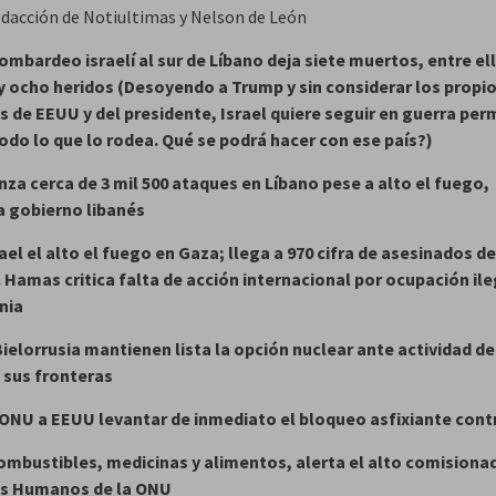
edacción de Notiultimas y Nelson de León
mbardeo israelí al sur de Líbano deja siete muertos, entre el
y ocho heridos
(Desoyendo a Trump y sin considerar los propi
s de EEUU y del presidente, Israel quiere seguir en guerra pe
odo lo que lo rodea. Qué se podrá hacer con ese país?)
anza cerca de 3 mil 500 ataques en Líbano pese a alto el fuego,
a gobierno libanés
rael el alto el fuego en Gaza; llega a 970 cifra de asesinados d
 Hamas critica falta de acción internacional por ocupación ile
nia
Bielorrusia mantienen lista la opción nuclear ante actividad d
 sus fronteras
 ONU a EEUU levantar de inmediato el bloqueo asfixiante cont
ombustibles, medicinas y alimentos, alerta el alto comisiona
os Humanos
de la ONU