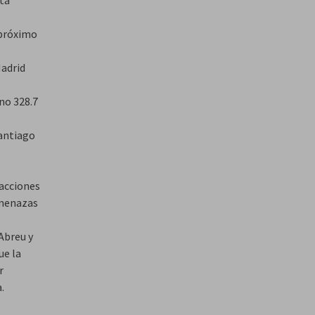
 próximo
Madrid
no 328.7
Santiago
 acciones
amenazas
Abreu y
ue la
r
.