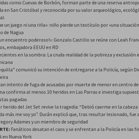
idas como Cuevas de Borbón, forman parte de una reserva antrop
a en San Cristóbal y reconocida por su valor arqueológico, ecológi
al.
e un juego ni una riña»: niño pierde un testículo por «una situació
io de Nagua
 un encuentro poderoso!»: Gonzalo Castillo se reúne con Leah Fran
s, embajadora EEUU en RD
cientes en la sombra: La cruda realidad de la pobreza y exclusión e
icana
quilla” comunicó su intención de entregarse a la Policía, según D
eira
ran intento de fuga de acusadas por muerte de menor en centro d
na confirma al menos 10 heridos en Las Parras e investiga supues
stas pagadas
 herido del Jet Set revive la tragedia: “Debió caerme en la cabeza
da más me voy yo”. Durán explicó que, tras resultar lesionado, fue 
regory Adames y un miembro de seguridad
RTE:
Fanáticos desatan el caos y se enfrentan a la Policía en las fi
A en Nueva York