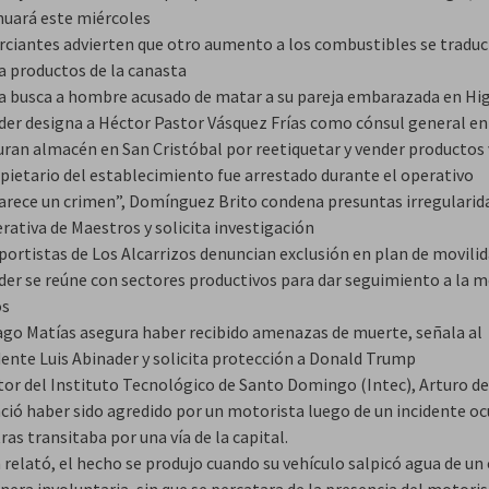
nuará este miércoles
ciantes advierten que otro aumento a los combustibles se traduc
 a productos de la canasta
ía busca a hombre acusado de matar a su pareja embarazada en Hi
der designa a Héctor Pastor Vásquez Frías como cónsul general en
uran almacén en San Cristóbal por reetiquetar y vender productos 
opietario del establecimiento fue arrestado durante el operativo
arece un crimen”, Domínguez Brito condena presuntas irregularid
rativa de Maestros y solicita investigación
portistas de Los Alcarrizos denuncian exclusión en plan de movili
der se reúne con sectores productivos para dar seguimiento a la m
os
ago Matías asegura haber recibido amenazas de muerte, señala al
dente Luis Abinader y solicita protección a Donald Trump
tor del Instituto Tecnológico de Santo Domingo (Intec), Arturo del
ció haber sido agredido por un motorista luego de un incidente oc
as transitaba por una vía de la capital.
relató, el hecho se produjo cuando su vehículo salpicó agua de un
era involuntaria, sin que se percatara de la presencia del motori