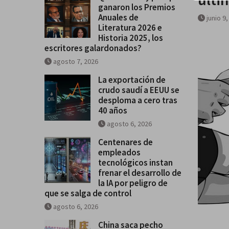
se salga de control
ganaron los Premios
Anuales de
junio 9
Literatura 2026 e
Historia 2025, los
escritores galardonados?
agosto 7, 2026
La exportación de
crudo saudí a EEUU se
desploma a cero tras
40 años
agosto 6, 2026
Centenares de
empleados
tecnológicos instan
frenar el desarrollo de
la IA por peligro de
que se salga de control
agosto 6, 2026
China saca pecho