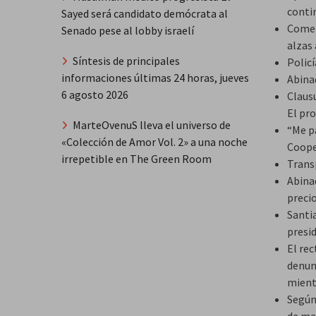
conti
Sayed será candidato demócrata al
Comer
Senado pese al lobby israelí
alzas
Síntesis de principales
Polic
informaciones últimas 24 horas, jueves
Abina
6 agosto 2026
Claus
El pr
MarteOvenuS lleva el universo de
“Me p
«Colección de Amor Vol. 2» a una noche
Coope
irrepetible en The Green Room
Trans
Abina
preci
Santi
presi
El rec
denun
mientr
Según 
de man