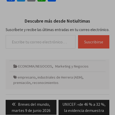
Descubre más desde Notiultimas
Suscríbete y recibe las últimas entradas en tu correo electrónico.
Escribe tu correo electrónico…
Suscribirse
ECONOMIA/NEGOCIOS
,
Marketing y Negocios
empresario
,
industriales de Herrera (AEIH)
,
premiación
,
reconocimientos
Navegación
Previous
Next
Breves del mundo,
UNICEF: «de 46 % a 32 %,
de
post:
post:
martes 9 de junio 2026
la evidencia demuestra
entradas