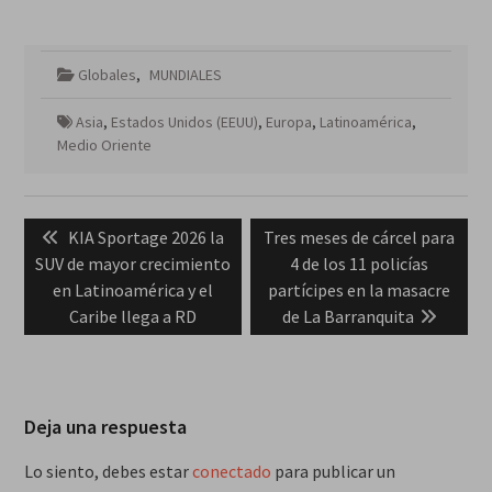
Globales
,
MUNDIALES
Asia
,
Estados Unidos (EEUU)
,
Europa
,
Latinoamérica
,
Medio Oriente
Navegación
Previous
Next
KIA Sportage 2026 la
Tres meses de cárcel para
de
post:
post:
SUV de mayor crecimiento
4 de los 11 policías
entradas
en Latinoamérica y el
partícipes en la masacre
Caribe llega a RD
de La Barranquita
Deja una respuesta
Lo siento, debes estar
conectado
para publicar un