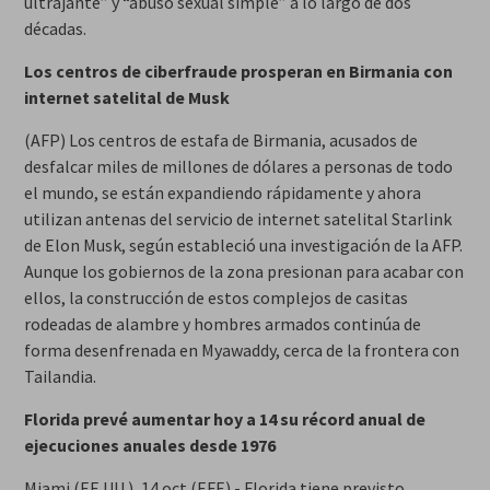
ultrajante” y “abuso sexual simple” a lo largo de dos
décadas.
Los centros de ciberfraude prosperan en Birmania con
internet satelital de Musk
(AFP) Los centros de estafa de Birmania, acusados de
desfalcar miles de millones de dólares a personas de todo
el mundo, se están expandiendo rápidamente y ahora
utilizan antenas del servicio de internet satelital Starlink
de Elon Musk, según estableció una investigación de la AFP.
Aunque los gobiernos de la zona presionan para acabar con
ellos, la construcción de estos complejos de casitas
rodeadas de alambre y hombres armados continúa de
forma desenfrenada en Myawaddy, cerca de la frontera con
Tailandia.
Florida prevé aumentar hoy a 14 su récord anual de
ejecuciones anuales desde 1976
Miami (EE.UU.), 14 oct (EFE).- Florida tiene previsto