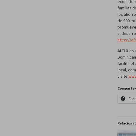
ecosistem
familias 
los ahorr
de 900 mi
promueven 
al desarro
https://a
ALTIO
es 
Dominicana
facilita e
local, com
visite
www
Comparte 
Fac
Relaciona