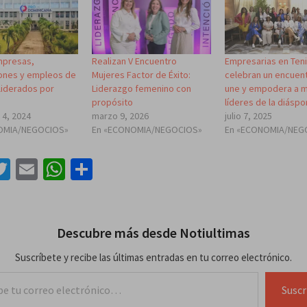
mpresas,
Realizan V Encuentro
Empresarias en Ten
ones y empleos de
Mujeres Factor de Éxito:
celebran un encuen
liderados por
Liderazgo femenino con
une y empodera a 
propósito
líderes de la diáspo
 4, 2024
marzo 9, 2026
julio 7, 2025
OMIA/NEGOCIOS»
En «ECONOMIA/NEGOCIOS»
En «ECONOMIA/NEG
acebook
Twitter
Email
WhatsApp
Compartir
Descubre más desde Notiultimas
Suscríbete y recibe las últimas entradas en tu correo electrónico.
lectrónico…
Suscr