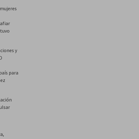
 mujeres
afiar
stuvo
ciones y
IO
país para
hez
cación
ulsar
a,