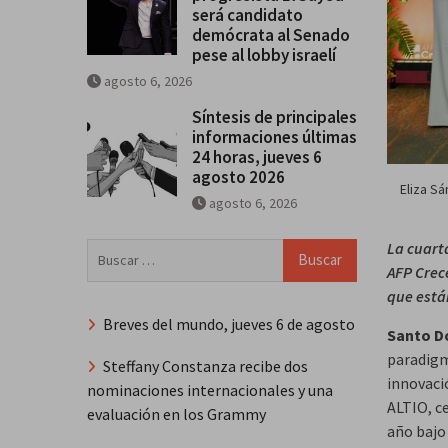
será candidato
demócrata al Senado
pese al lobby israelí
agosto 6, 2026
Síntesis de principales
informaciones últimas
24 horas, jueves 6
agosto 2026
Eliza Sá
agosto 6, 2026
La cuarta
Buscar:
AFP Crece
que está
Breves del mundo, jueves 6 de agosto
Santo D
paradigm
Steffany Constanza recibe dos
innovaci
nominaciones internacionales y una
ALTIO, c
evaluación en los Grammy
año bajo 