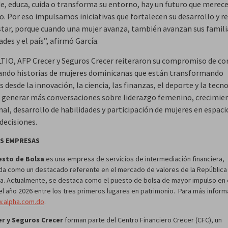
, educa, cuida o transforma su entorno, hay un futuro que merece
o. Por eso impulsamos iniciativas que fortalecen su desarrollo y r
star, porque cuando una mujer avanza, también avanzan sus famili
es y el país”, afirmó García.
LTIO, AFP Crecer y Seguros Crecer reiteraron su compromiso de co
ando historias de mujeres dominicanas que están transformando
s desde la innovación, la ciencia, las finanzas, el deporte y la tecn
 generar más conversaciones sobre liderazgo femenino, crecimie
al, desarrollo de habilidades y participación de mujeres en espaci
decisiones.
AS EMPRESAS
esto de Bolsa
es una empresa de servicios de intermediación financiera,
da como un destacado referente en el mercado de valores de la República
a. Actualmente, se destaca como el puesto de bolsa de mayor impulso en e
el año 2026 entre los tres primeros lugares en patrimonio. Para más inform
.alpha.com.do
.
er
y Seguros Crecer
forman parte del Centro Financiero Crecer (CFC), un