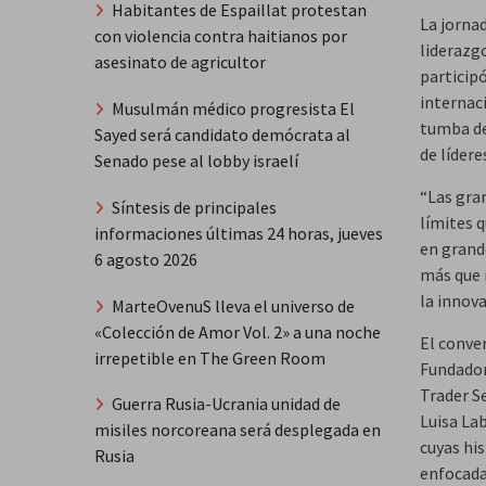
Habitantes de Espaillat protestan
La jorna
con violencia contra haitianos por
liderazg
asesinato de agricultor
particip
internac
Musulmán médico progresista El
tumba de
Sayed será candidato demócrata al
de lídere
Senado pese al lobby israelí
“Las gra
Síntesis de principales
límites 
informaciones últimas 24 horas, jueves
en grande
6 agosto 2026
más que 
la innov
MarteOvenuS lleva el universo de
«Colección de Amor Vol. 2» a una noche
El conver
irrepetible en The Green Room
Fundador
Trader S
Guerra Rusia-Ucrania unidad de
Luisa La
misiles norcoreana será desplegada en
cuyas his
Rusia
enfocada