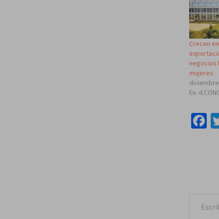
Crecen e
exportaci
negocios 
mujeres
diciembre
En «ECON
F
Escribe tu correo e