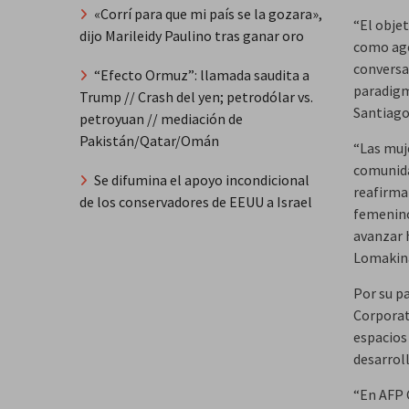
«Corrí para que mi país se la gozara»,
“El obje
dijo Marileidy Paulino tras ganar oro
como age
conversa
“Efecto Ormuz”: llamada saudita a
paradigm
Trump // Crash del yen; petrodólar vs.
Santiago
petroyuan // mediación de
Pakistán/Qatar/Omán
“Las muj
comunidad
Se difumina el apoyo incondicional
reafirma
de los conservadores de EEUU a Israel
femenino
avanzar 
Lomakina
Por su p
Corporat
espacios
desarroll
“En AFP 