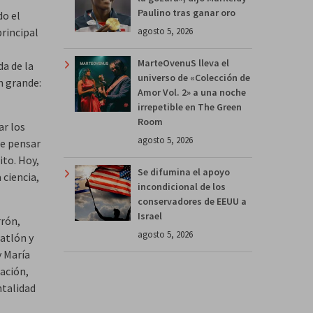
Paulino tras ganar oro
do el
agosto 5, 2026
rincipal
MarteOvenuS lleva el
a de la
universo de «Colección de
n grande:
Amor Vol. 2» a una noche
irrepetible en The Green
Room
ar los
agosto 5, 2026
ue pensar
ito. Hoy,
Se difumina el apoyo
 ciencia,
incondicional de los
conservadores de EEUU a
Israel
rrón,
agosto 5, 2026
iatlón y
y María
ación,
ntalidad