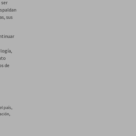
 ser
espaldan
as, sus
ntinuar
ología,
nto
os de
l país,
ación,