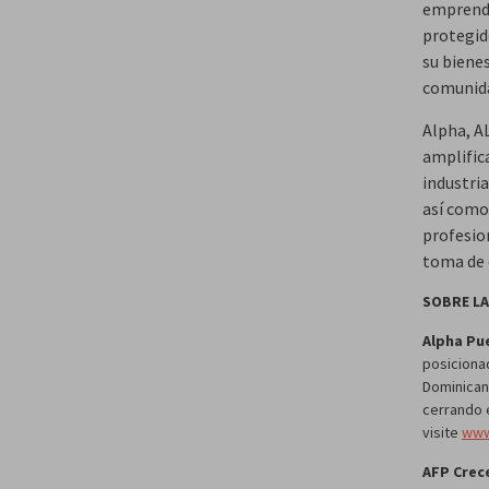
emprende
protegid
su biene
comunidad
Alpha, A
amplific
industria
así como
profesion
toma de 
SOBRE L
Alpha Pu
posiciona
Dominican
cerrando 
visite
www
AFP Crec