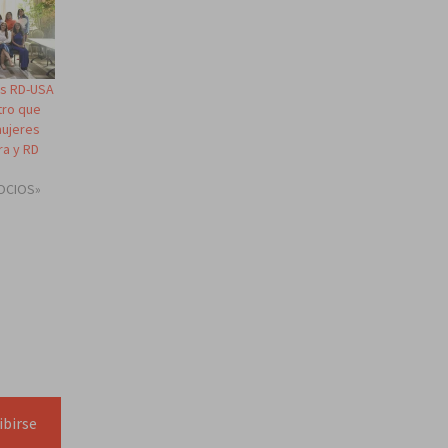
is RD-USA
tro que
mujeres
ra y RD
OCIOS»
ibirse