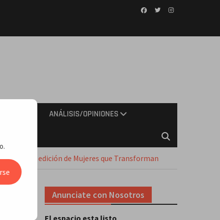
Facebook
Twitter
Instagram
IMIENTO
ANÁLISIS/OPINIONES
o.
no en la 4ta edición de Mujeres que Transforman
rse
Anunciate con Nosotros
El espacio esta listo