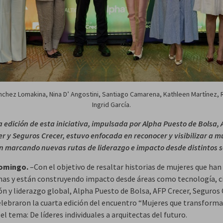
nchez Lomakina, Nina D’ Angostini, Santiago Camarena, Kathleen Martínez, R
Ingrid García.
 edición de esta iniciativa, impulsada por Alpha Puesto de Bolsa, 
r y Seguros Crecer, estuvo enfocada en reconocer y visibilizar a m
n marcando nuevas rutas de liderazgo e impacto desde distintos s
omingo.
–Con el objetivo de resaltar historias de mujeres que han
as y están construyendo impacto desde áreas como tecnología, ci
ón y liderazgo global, Alpha Puesto de Bolsa, AFP Crecer, Seguros 
elebraron la cuarta edición del encuentro “Mujeres que transforma
el tema: De líderes individuales a arquitectas del futuro.