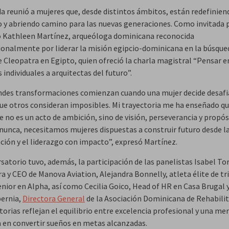
da reunió a mujeres que, desde distintos ámbitos, están redefinien
o y abriendo camino para las nuevas generaciones. Como invitada p
ó Kathleen Martínez, arqueóloga dominicana reconocida
ionalmente por liderar la misión egipcio-dominicana en la búsqued
 Cleopatra en Egipto, quien ofreció la charla magistral “Pensar e
s individuales a arquitectas del futuro”.
ndes transformaciones comienzan cuando una mujer decide desafi
que otros consideran imposibles. Mi trayectoria me ha enseñado q
 no es un acto de ambición, sino de visión, perseverancia y propós
nunca, necesitamos mujeres dispuestas a construir futuro desde la
ación y el liderazgo con impacto”, expresó Martínez.
satorio tuvo, además, la participación de las panelistas Isabel To
a y CEO de Manova Aviation, Alejandra Bonnelly, atleta élite de tr
enior en Alpha, así como Cecilia Goico, Head of HR en Casa Brugal 
bernia,
Directora General
de la Asociación Dominicana de Rehabilit
torias reflejan el equilibrio entre excelencia profesional y una me
 en convertir sueños en metas alcanzadas.