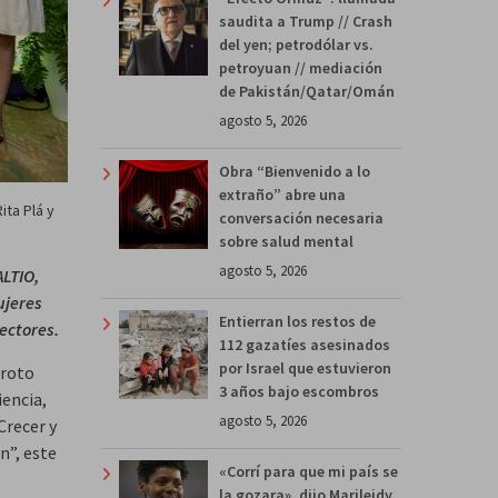
saudita a Trump // Crash
del yen; petrodólar vs.
petroyuan // mediación
de Pakistán/Qatar/Omán
agosto 5, 2026
Obra “Bienvenido a lo
extraño” abre una
ita Plá y
conversación necesaria
sobre salud mental
agosto 5, 2026
ALTIO,
ujeres
Entierran los restos de
ectores.
112 gazatíes asesinados
por Israel que estuvieron
 roto
3 años bajo escombros
encia,
agosto 5, 2026
Crecer y
n”, este
«Corrí para que mi país se
la gozara», dijo Marileidy