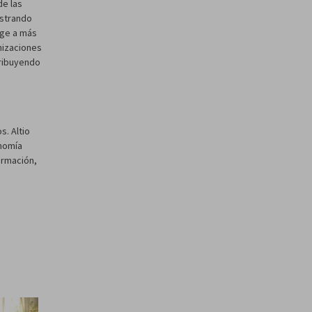
de las
istrando
ege a más
nizaciones
tribuyendo
s. Altio
onomía
ormación,