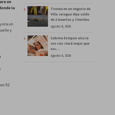
ara un
donde la
Tiroteo en un negocio de
Villa Jaragua deja saldo
de 2 muertos y 2 heridos
y era un
agosto 8, 2026
queño y
Sabrina Estepan alza la
voz con «Será mejor que
no»…
agosto 8, 2026
a
s
nos 92