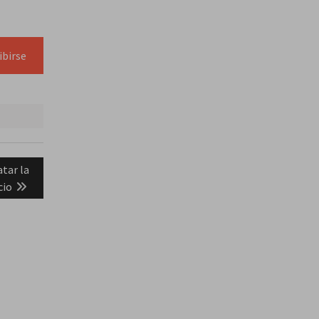
ibirse
atar la
cio