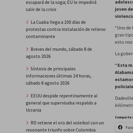
adolesce
escapará de la soga; EU le impedirá
joven de
salir de la crisis
violenc
La Cuaba llega a 100 días de
“Uno de 
protestas contra instalación de relleno
gran tip
contaminante
esto nos 
Breves del mundo, sábado 8 de
La gober
agosto 2026
“Esta ma
Síntesis de principales
Alabama.
informaciones últimas 24 horas,
estamos
sábado 8 agosto 2026
policial
EEUU despide repentinamente al
Dadeville
general que supervisaba respaldo a
kilómetr
Ucrania
Comparte 
RD retiene el oro del voleibol con un
Fac
resonante triunfo sobre Colombia