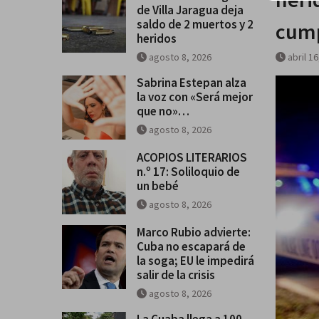
de Villa Jaragua deja
saldo de 2 muertos y 2
cum
heridos
agosto 8, 2026
abril 1
Sabrina Estepan alza
la voz con «Será mejor
que no»…
agosto 8, 2026
ACOPIOS LITERARIOS
n.º 17: Soliloquio de
un bebé
agosto 8, 2026
Marco Rubio advierte:
Cuba no escapará de
la soga; EU le impedirá
salir de la crisis
agosto 8, 2026
La Cuaba llega a 100