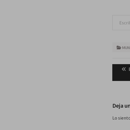
Escribe tu correo e
MUN
Naveg
de
entra
Deja u
Lo sient