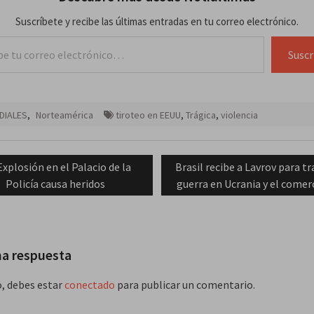
Suscríbete y recibe las últimas entradas en tu correo electrónico.
lectrónico…
Suscr
DIALES
,
Norteamérica
tiroteo en EEUU
,
Trágica
,
violencia
ación
Previous
Next
Explosión en el Palacio de la
Brasil recibe a Lavrov para tr
post:
post:
Policía causa heridos
guerra en Ucrania y el comer
das
na respuesta
o, debes estar
conectado
para publicar un comentario.