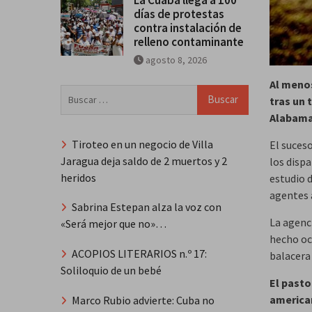
días de protestas
contra instalación de
relleno contaminante
agosto 8, 2026
Al meno
Buscar:
tras un 
Alabama 
Tiroteo en un negocio de Villa
El suceso
Jaragua deja saldo de 2 muertos y 2
los disp
heridos
estudio d
agentes 
Sabrina Estepan alza la voz con
La agenci
«Será mejor que no»…
hecho ocu
ACOPIOS LITERARIOS n.º 17:
balacera 
Soliloquio de un bebé
El pasto
american
Marco Rubio advierte: Cuba no