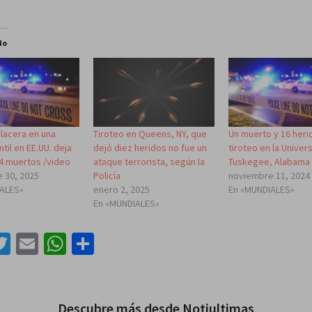
do
alacera en una
Tiroteo en Queens, NY, que
Un muerto y 16 heri
ntil en EE.UU. deja
dejó diez heridos no fue un
tiroteo en la Univer
 4 muertos /video
ataque terrorista, según la
Tuskegee, Alabama
 30, 2025
Policía
noviembre 11, 2024
IALES»
enero 2, 2025
En «MUNDIALES»
En «MUNDIALES»
acebook
Twitter
Email
WhatsApp
Compartir
Descubre más desde Notiultimas