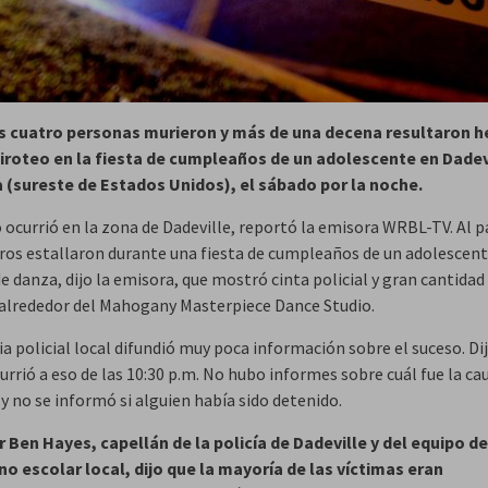
s cuatro personas murieron y más de una decena resultaron h
tiroteo en la fiesta de cumpleaños de un adolescente en Dadev
(sureste de Estados Unidos), el sábado por la noche.
 ocurrió en la zona de Dadeville, reportó la emisora WRBL-TV. Al p
aros estallaron durante una fiesta de cumpleaños de un adolescent
e danza, dijo la emisora, que mostró cinta policial y gran cantidad
alrededor del Mahogany Masterpiece Dance Studio.
a policial local difundió muy poca información sobre el suceso. Dij
rrió a eso de las 10:30 p.m. No hubo informes sobre cuál fue la cau
y no se informó si alguien había sido detenido.
r Ben Hayes, capellán de la policía de Dadeville y del equipo d
o escolar local, dijo que la mayoría de las víctimas eran