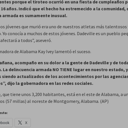
ntes porque el tiroteo ocurrió en una fiesta de cumpleaños p
 16 años. Indicó que el hecho ha estremecido a la comunidad, 
ia armada es sumamente inusual.
los jóvenes que murió era uno de nuestros atletas más talentosos 
o. Yo conocía a muchos de estos jóvenes. Dadeville es un pueblo pe
afectará a todos”, aseveró.
nadora de Alabama Kay Ivey lamentó el suceso.
ñana, acompaño en su dolor a la gente de Dadeville y de tod
 La delincuencia armada NO TIENE lugar en nuestro estado, y
 siendo actualizados de los acontecimientos por las agencia
es”, dijo la gobernadora en las redes sociales.
, que tiene unos 3,200 habitantes, está en el este de Alabama, a u
os (57 millas) al noreste de Montgomery, Alabama. (AP)
esto:
ebook
X