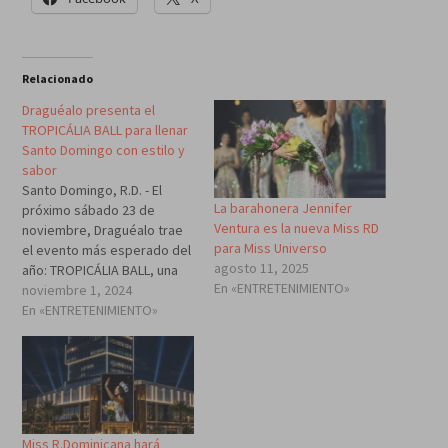
Relacionado
Draguéalo presenta el
TROPICÁLIA BALL para llenar
Santo Domingo con estilo y
sabor
Santo Domingo, R.D. - El
La barahonera Jennifer
próximo sábado 23 de
Ventura es la nueva Miss RD
noviembre, Draguéalo trae
para Miss Universo
el evento más esperado del
agosto 11, 2025
año: TROPICÁLIA BALL, una
En «ENTRETENIMIENTO»
experiencia llena de ritmo y
noviembre 1, 2024
actitud que promete una
En «ENTRETENIMIENTO»
noche increíble en el Club de
Mayoristas, Santo Domingo,
de 6:00 PM a 12:00 AM.
Inspirado en los sabores y…
Miss R.Dominicana hará