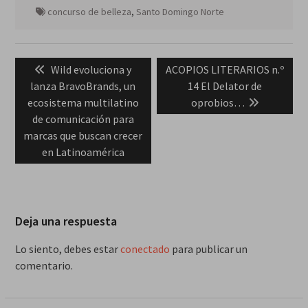
concurso de belleza
,
Santo Domingo Norte
Navegación
Previous
Next
Wild evoluciona y
ACOPIOS LITERARIOS n.º
de
post:
post:
lanza BravoBrands, un
14 El Delator de
entradas
ecosistema multilatino
oprobios…
de comunicación para
marcas que buscan crecer
en Latinoamérica
Deja una respuesta
Lo siento, debes estar
conectado
para publicar un
comentario.