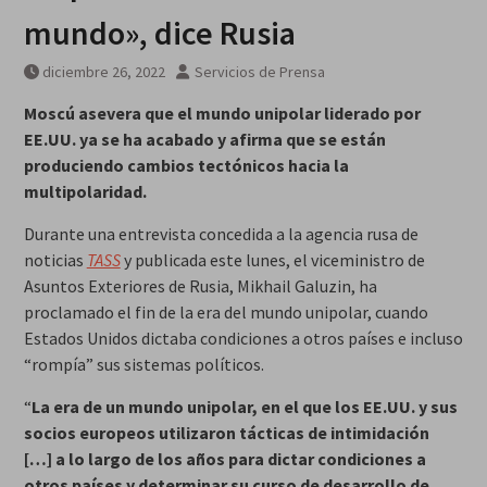
Breves del mundo, viernes 7 de
mundo», dice Rusia
agosto
diciembre 26, 2022
Servicios de Prensa
Moscú asevera que el mundo unipolar liderado por
EE.UU. ya se ha acabado y afirma que se están
produciendo cambios tectónicos hacia la
multipolaridad.
Durante una entrevista concedida a la agencia rusa de
noticias
TASS
y publicada este lunes, el viceministro de
Asuntos Exteriores de Rusia, Mikhail Galuzin, ha
proclamado el fin de la era del mundo unipolar, cuando
Estados Unidos dictaba condiciones a otros países e incluso
“rompía” sus sistemas políticos.
“
La era de un mundo unipolar, en el que los EE.UU. y sus
socios europeos utilizaron tácticas de intimidación
[…] a lo largo de los años para dictar condiciones a
otros países y determinar su curso de desarrollo de