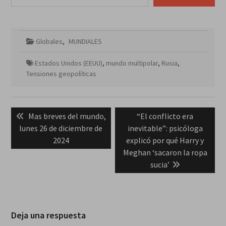
Globales
,
MUNDIALES
Estados Unidos (EEUU)
,
mundo multipolar
,
Rusia
,
Tensiones geopolíticas
Navegación
Previous
Next
Mas breves del mundo,
“El conflicto era
de
post:
post:
lunes 26 de diciembre de
inevitable”: psicóloga
entradas
2024
explicó por qué Harry y
Meghan ‘sacaron la ropa
sucia’
Deja una respuesta