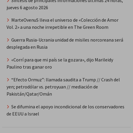
Síntesis de principales informaciones últimas 24 horas,
jueves 6 agosto 2026
MarteOvenuS lleva el universo de «Colección de Amor
Vol. 2» a una noche irrepetible en The Green Room
Guerra Rusia-Ucrania unidad de misiles norcoreana será
desplegada en Rusia
«Corrí para que mi país se la gozara», dijo Marileidy
Paulino tras ganar oro
“Efecto Ormuz”: llamada saudita a Trump // Crash del
yen; petrodólar vs. petroyuan // mediación de
Pakistán/Qatar/Omán
Se difumina el apoyo incondicional de los conservadores
de EEUU a Israel