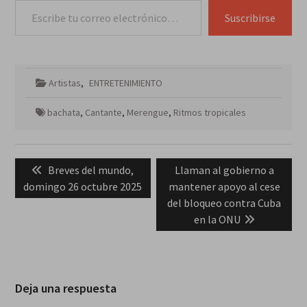
Suscribirse
Artistas
,
ENTRETENIMIENTO
bachata
,
Cantante
,
Merengue
,
Ritmos tropicales
Navegación
Previous
Next
Breves del mundo,
Llaman al gobierno a
de
post:
post:
domingo 26 octubre 2025
mantener apoyo al cese
entradas
del bloqueo contra Cuba
en la ONU
Deja una respuesta