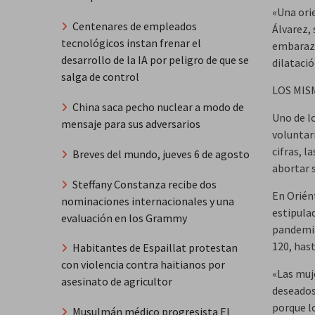
«Una ori
Centenares de empleados
Álvarez,
tecnológicos instan frenar el
embarazo
desarrollo de la IA por peligro de que se
dilataci
salga de control
LOS MI
China saca pecho nuclear a modo de
Uno de l
mensaje para sus adversarios
voluntar
cifras, 
Breves del mundo, jueves 6 de agosto
abortar s
Steffany Constanza recibe dos
En Orién
nominaciones internacionales y una
estipula
evaluación en los Grammy
pandemia
120, hast
Habitantes de Espaillat protestan
con violencia contra haitianos por
«Las muj
asesinato de agricultor
deseados»
porque l
Musulmán médico progresista El