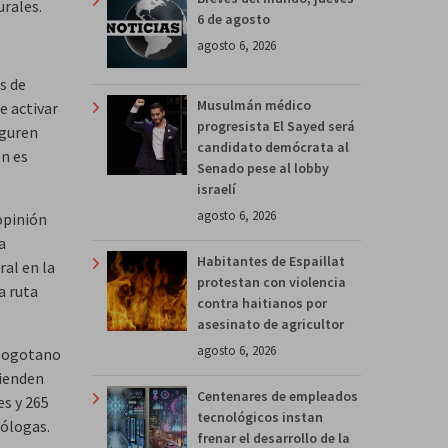
urales.
6 de agosto
agosto 6, 2026
s de
Musulmán médico
e activar
progresista El Sayed será
eguren
candidato demócrata al
en es
Senado pese al lobby
israelí
agosto 6, 2026
opinión
a
Habitantes de Espaillat
al en la
protestan con violencia
a ruta
contra haitianos por
asesinato de agricultor
agosto 6, 2026
 bogotano
tienden
Centenares de empleados
es y 265
tecnológicos instan
cólogas.
frenar el desarrollo de la