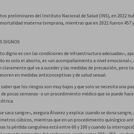
tos preliminares del Instituto Nacional de Salud (INS), en 2022 hu
 mortalidad materna temprana, mientras que en 2021 fueron 457 y
S DIGNOS
to digno es con las condiciones de infraestructura adecuadas», ap
 No es solo el aborto, es «un acompañamiento a nivel emocional», 
n claramente qué va a suceder y las medidas de precaución, pero 
sesoren en medidas anticonceptivas y de salud sexual.
saber que los riesgos son muy bajos y que solo se necesita una pas
s de pocas semanas- o un procedimiento médico que se puede hace
tétrica.
se saca sangre», asegura Álvarez y explica: cuando se dona sangre,
ímetros cúbicos, mientras que en un procedimiento quirúrgico ant
as la pérdida sanguínea está entre 60 y 100 y cuando la interrupci
el segundo trimestre del embarazo, oscila entre 200 y 350, «es dec