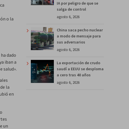
IA por peligro de que se
ica
salga de control
agosto 6, 2026
ón o la
China saca pecho nuclear
a modo de mensaje para
sus adversarios
agosto 6, 2026
 ha dado
ya iban a
La exportación de crudo
e salud».
saudí a EEUU se desploma
a cero tras 40 años
ales
agosto 6, 2026
de la
ubió en
no
rtes
de un