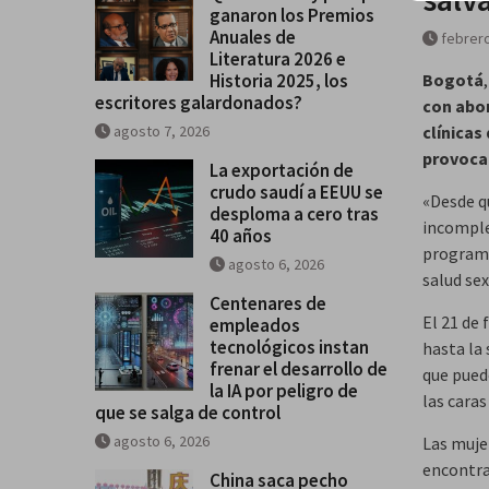
ganaron los Premios
Historia 2025, los escritores
Anuales de
febrero
galardonados?
Literatura 2026 e
Historia 2025, los
Bogotá
escritores galardonados?
con abor
agosto 7, 2026
clínica
provocad
La exportación de
crudo saudí a EEUU se
«Desde q
desploma a cero tras
incomple
40 años
programa
agosto 6, 2026
salud sex
Centenares de
El 21 de
empleados
tecnológicos instan
hasta la
frenar el desarrollo de
que puede
la IA por peligro de
las cara
que se salga de control
agosto 6, 2026
Las muje
encontra
China saca pecho