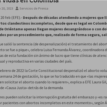
 20, 2023
Servicios de Prensa
, 20 feb (EFE).-
Después de décadas atendiendo a mujeres que l
tos clandestinos incompletos, desde que es legal en Colombi
s de Oriéntame apenas llegan mujeres desangrándose o con do
os por un procedimiento que, realizado de forma segura, sal
ue salió la sentencia (de despenalización) el tratamiento del abor
to se fue a pique», celebra Luisa Fernanda Álvarez, coordinadora 
s de esta fundación sin ánimo de lucro que tiene clínicas de atenc
ual y reproductiva en varias ciudades del país.
 febrero de 2022 la Corte Constitucional despenalizó el aborto vol
 semana 24 de gestación, lo que se ha traducido en que «las mujere
n solicitar el aborto cuando lo requieren», explica a EFE Laura Gil
s de «Causa Justa» detrás de la demanda.
res pueden solicitar la interrupción gratuita del embarazo y «es r
r pacientes con abortos incompletos en este momento», según Á