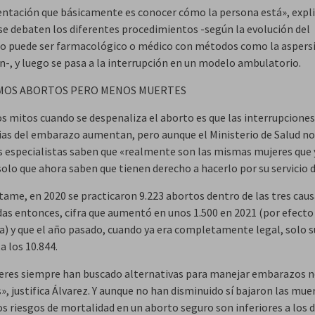
entación que básicamente es conocer cómo la persona está», expl
 se debaten los diferentes procedimientos -según la evolución del
 puede ser farmacológico o médico con métodos como la aspersi
ón-, y luego se pasa a la interrupción en un modelo ambulatorio.
SMOS ABORTOS PERO MENOS MUERTES
os mitos cuando se despenaliza el aborto es que las interrupciones
ias del embarazo aumentan, pero aunque el Ministerio de Salud no
las especialistas saben que «realmente son las mismas mujeres que 
olo que ahora saben que tienen derecho a hacerlo por su servicio d
tame, en 2020 se practicaron 9.223 abortos dentro de las tres caus
das entonces, cifra que aumentó en unos 1.500 en 2021 (por efecto 
) y que el año pasado, cuando ya era completamente legal, solo s
a los 10.844.
eres siempre han buscado alternativas para manejar embarazos 
, justifica Álvarez. Y aunque no han disminuido sí bajaron las mue
os riesgos de mortalidad en un aborto seguro son inferiores a los 