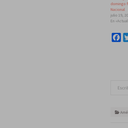
domingo fr
Nacional
julio 19, 2
En «Actua
F
Escribe tu correo e
Amér
Naveg