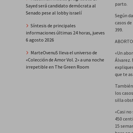
parto.
Sayed será candidato demócrata al
Senado pese al lobby israelí
Según da
casos de
Síntesis de principales
399.
informaciones últimas 24 horas, jueves
6 agosto 2026
ABORTO
MarteOvenuS lleva el universo de
«Un abor
«Colección de Amor Vol. 2» a una noche
Álvarez.
irrepetible en The Green Room
explique
que te a
También 
los caso
silla obs
«Casi no 
450 cent
15 seman
hace en 