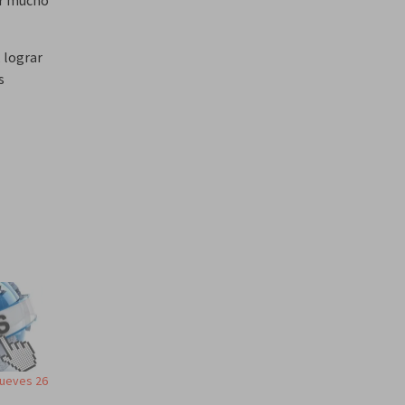
 lograr
s
jueves 26