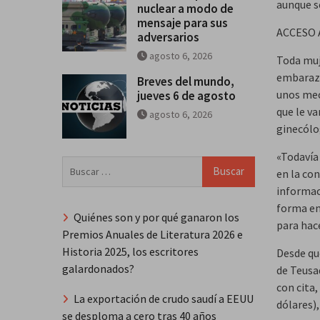
aunque s
nuclear a modo de
mensaje para sus
ACCESO 
adversarios
agosto 6, 2026
Toda muj
embarazo
Breves del mundo,
unos mec
jueves 6 de agosto
que le va
agosto 6, 2026
ginecólo
«Todavía
Buscar:
en la con
informac
forma en
Quiénes son y por qué ganaron los
para hac
Premios Anuales de Literatura 2026 e
Historia 2025, los escritores
Desde qu
galardonados?
de Teusaq
con cita,
La exportación de crudo saudí a EEUU
dólares)
se desploma a cero tras 40 años