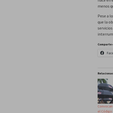
menos qu
Pese a l
que la ob
servicio
interrum
Comparte 
Fac
Relaciona
Convocan 
el Código