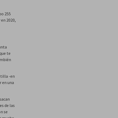
bo 255
 en 2020,
unta
que te
también
tilla -en
r en una
 sacan
es de las
ón se
ir mucho