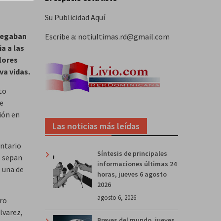
Su Publicidad Aquí
legaban
Escribe a: notiultimas.rd@gmail.com
a a las
lores
va vidas.
to
de
ión en
Las noticias más leídas
untario
Síntesis de principales
s sepan
informaciones últimas 24
, una de
horas, jueves 6 agosto
2026
agosto 6, 2026
aro
lvarez,
Breves del mundo, jueves