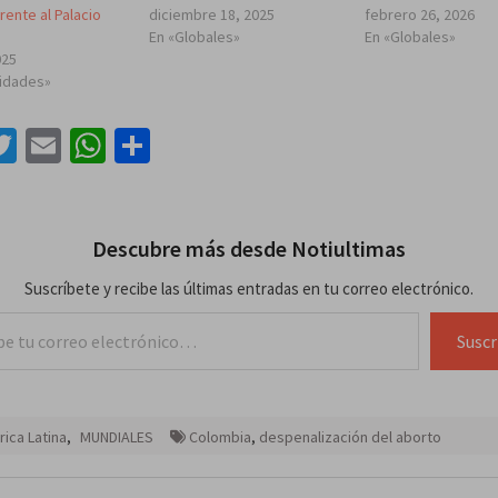
ente al Palacio
diciembre 18, 2025
febrero 26, 2026
En «Globales»
En «Globales»
025
lidades»
acebook
Twitter
Email
WhatsApp
Compartir
Descubre más desde Notiultimas
Suscríbete y recibe las últimas entradas en tu correo electrónico.
lectrónico…
Suscr
ica Latina
,
MUNDIALES
Colombia
,
despenalización del aborto
ación