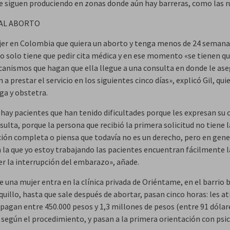
e siguen produciendo en zonas donde aún hay barreras, como las r
AL ABORTO
er en Colombia que quiera un aborto y tenga menos de 24 semana
 solo tiene que pedir cita médica y en ese momento «se tienen qu
anismos que hagan que ella llegue a una consulta en donde le as
n a prestar el servicio en los siguientes cinco días», explicó Gil, qui
ga y obstetra.
 hay pacientes que han tenido dificultades porque les expresan su 
sulta, porque la persona que recibió la primera solicitud no tiene l
ión completa o piensa que todavía no es un derecho, pero en gener
 la que yo estoy trabajando las pacientes encuentran fácilmente l
er la interrupción del embarazo», añade.
e una mujer entra en la clínica privada de Oriéntame, en el barrio
uillo, hasta que sale después de abortar, pasan cinco horas: les a
 pagan entre 450.000 pesos y 1,3 millones de pesos (entre 91 dólar
, según el procedimiento, y pasan a la primera orientación con psi