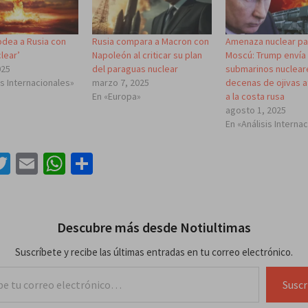
odea a Rusia con
Rusia compara a Macron con
Amenaza nuclear pa
lear’
Napoleón al criticar su plan
Moscú: Trump envía
025
del paraguas nuclear
submarinos nuclear
is Internacionales»
marzo 7, 2025
decenas de ojivas 
En «Europa»
a la costa rusa
agosto 1, 2025
En «Análisis Interna
acebook
Twitter
Email
WhatsApp
Compartir
Descubre más desde Notiultimas
Suscríbete y recibe las últimas entradas en tu correo electrónico.
lectrónico…
Suscr