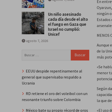
En entre
Oyarzun,
ningún o
Un niño asesinado
cada día desde el alto
Estados 
el fuego en Gaza que
arsenale
Israel no cumplió:
Unicef
MENOS O
agosto 7, 2026
Aunque e
de la Un
Buscar:
más poten
«Se habl
EEUU despide repentinamente al
menor ta
general que supervisaba respaldo a
potencia
Ucrania
Según da
RD retiene el oro del voleibol con un
capacidad
resonante triunfo sobre Colombia
la que d
«El uso 
México bate su propio récord de oros