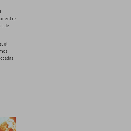
d
ar entre
as de
, el
emos
ectadas