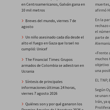
muertes,
en Centroamericanos, Galván gana en
afirmó H
10 mil metros
En la pa
Breves del mundo, viernes 7 de
rechazo 
agosto
el númer
Un niño asesinado cada día desde el
parte de
alto el fuego en Gaza que Israel no
Alemania
cumplió: Unicef
«Frente 
muchos t
The Financial Times: Grupos
objetivo
armados de Colombia se adiestran en
una posi
Ucrania
EL TNP,
Síntesis de principales
informaciones últimas 24 horas,
Según Oy
viernes 7 agosto 2026
se unan 
Irán, ya
Quiénes son y por qué ganaron los
Prolifer
Premios Anuales de Literatura 2026 e