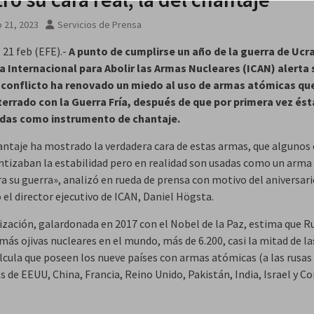
 21, 2023
Servicios de Prensa
,
21 feb (EFE).-
A punto de cumplirse un año de la guerra de Ucra
Internacional para Abolir las Armas Nucleares (ICAN) alerta
conflicto ha renovado un miedo al uso de armas atómicas qu
terrado con la Guerra Fría, después de que por primera vez és
adas como instrumento de chantaje.
antaje ha mostrado la verdadera cara de estas armas, que algunos 
ntizaban la estabilidad pero en realidad son usadas como un arma
a su guerra», analizó en rueda de prensa con motivo del aniversari
 el director ejecutivo de ICAN, Daniel Högsta.
ización, galardonada en 2017 con el Nobel de la Paz, estima que Ru
más ojivas nucleares en el mundo, más de 6.200, casi la mitad de la
alcula que poseen los nueve países con armas atómicas (a las rusas
 de EEUU, China, Francia, Reino Unido, Pakistán, India, Israel y Co