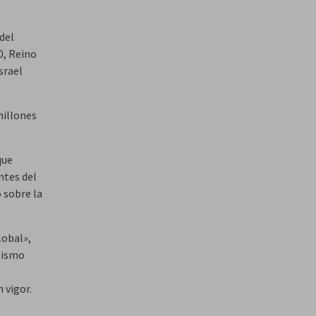
del
0, Reino
srael
millones
que
ntes del
 sobre la
lobal»,
 mismo
 vigor.