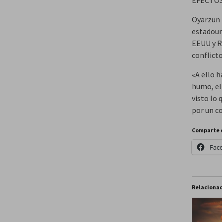
Oyarzun 
estadoun
EEUU y R
conflicto
«A ello h
humo, el
visto lo
por un co
Comparte 
Fac
Relaciona