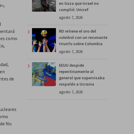
en Gaza que Israel no
a»,
cumplió: Unicef
agosto 7, 2026
l
umentará
RD retiene el oro del
voleibol con un resonante
nses como
triunfo sobre Colombia
ca,
agosto 7, 2026
idad,
EEUU despide
 en
repentinamente al
general que supervisaba
ntes de
respaldo a Ucrania
agosto 7, 2026
ucleares
como
 de No