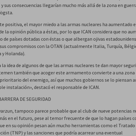
 y sus consecuencias llegarían mucho más allá de la zona en guerr
ögsta.
rte positiva, el mayor miedo a las armas nucleares ha aumentado e
de la opinión pública a éstas, por lo que ICAN considera que no a
o de países dotadas con éstas o que albergan ojivas estadounide
 sus compromisos con la OTAN (actualmente Italia, Turquía, Bélgi
 y Holanda).
a la idea de algunos de que las armas nucleares te dan mayor segur
emen también que acoger este armamento convierte a una zona
 prioritario del enemigo, así que muchos gobiernos se lo piensan a
ble instalación», destacó el responsable de ICAN.
 BARRERA DE SEGURIDAD
arzun, tampoco parece probable que al club de nueve potencias n
más en el futuro, pese al temor frecuente de que lo hagan países 
 que en su opinión pesan aún mucho herramientas como el Tratado
ación (TNP) y las sanciones que podría acarrear una eventual