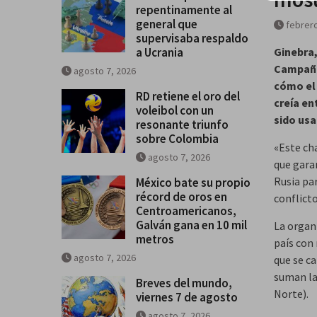
repentinamente al
general que
febrero
supervisaba respaldo
a Ucrania
Ginebra
Campaña 
agosto 7, 2026
cómo el 
RD retiene el oro del
creía en
voleibol con un
sido us
resonante triunfo
sobre Colombia
«Este ch
agosto 7, 2026
que gara
Rusia par
México bate su propio
récord de oros en
conflicto
Centroamericanos,
Galván gana en 10 mil
La organ
metros
país con 
agosto 7, 2026
que se c
suman las
Breves del mundo,
Norte).
viernes 7 de agosto
agosto 7, 2026