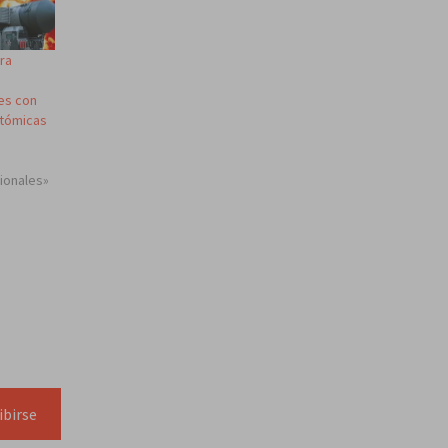
ra
es con
atómicas
cionales»
ibirse