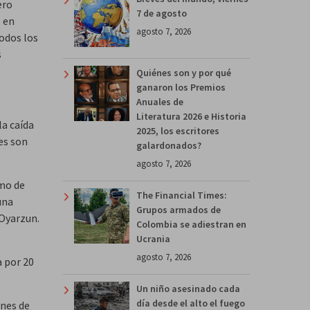
ero
7 de agosto
e en
agosto 7, 2026
odos los
s
Quiénes son y por qué
ganaron los Premios
Anuales de
Literatura 2026 e Historia
a caída
2025, los escritores
es son
galardonados?
agosto 7, 2026
omo de
The Financial Times:
una
Grupos armados de
 Oyarzun.
Colombia se adiestran en
Ucrania
agosto 7, 2026
a por 20
Un niño asesinado cada
día desde el alto el fuego
ones de