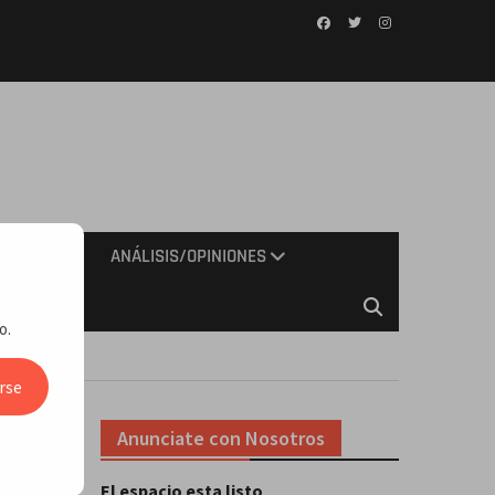
Facebook
Twitter
Instagram
IMIENTO
ANÁLISIS/OPINIONES
o.
rse
Anunciate con Nosotros
El espacio esta listo