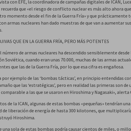
vista con EFE, la coordinadora de campañas digitales de ICAN, Luc
 recuerda que «el riesgo de conflicto nuclear es más alto ahora qu
tro momento desde el fin de la Guerra Fría» y que prácticamente t
con armas nucleares han dado muestras de que van a aumentar su
s.
JIVAS QUE EN LA GUERRA FRÍA, PERO MÁS POTENTES
l número de armas nucleares ha descendido sensiblemente desde l
ión Soviética, cuando eran unas 70.000, muchas de las armas actual
tes que las de la Guerra Fría, por lo que esa cifra es engañosa.
a por ejemplo de las ‘bombas tácticas’, en principio entendidas c
maño que las ‘estratégicas’, pero en realidad las primeras son de 
 comparable a las que se usaron en Hiroshima y Nagasaki», alerta
tos de la ICAN, algunas de estas bombas «pequeñas» tendrían una
 de liberación de energía de hasta 300 kilotones, que multiplicarí
estruyó Hiroshima.
de una sola de estas bombas podría causar cientos de miles, o mill