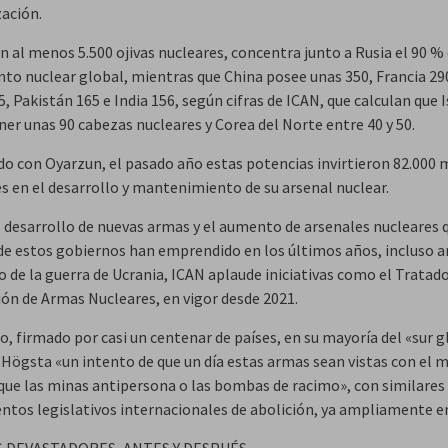
zación.
n al menos 5.500 ojivas nucleares, concentra junto a Rusia el 90 % 
o nuclear global, mientras que China posee unas 350, Francia 29
, Pakistán 165 e India 156, según cifras de ICAN, que calculan que I
ner unas 90 cabezas nucleares y Corea del Norte entre 40 y 50.
do con Oyarzun, el pasado año estas potencias invirtieron 82.000 
es en el desarrollo y mantenimiento de su arsenal nuclear.
l desarrollo de nuevas armas y el aumento de arsenales nucleares 
e estos gobiernos han emprendido en los últimos años, incluso a
 de la guerra de Ucrania, ICAN aplaude iniciativas como el Tratado
ión de Armas Nucleares, en vigor desde 2021.
o, firmado por casi un centenar de países, en su mayoría del «sur g
 Högsta «un intento de que un día estas armas sean vistas con el
que las minas antipersona o las bombas de racimo», con similares
ntos legislativos internacionales de abolición, ya ampliamente en
 DEVASTADORES, ANTES Y DESPUÉS