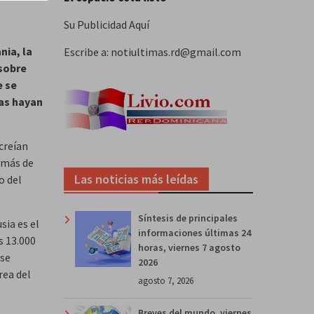
Su Publicidad Aquí
nia, la
Escribe a: notiultimas.rd@gmail.com
 sobre
e se
tas hayan
creían
 más de
Las noticias más leídas
o del
Síntesis de principales
sia es el
informaciones últimas 24
s 13.000
horas, viernes 7 agosto
 se
2026
rea del
agosto 7, 2026
Breves del mundo, viernes