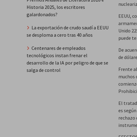
nucleari
Historia 2025, los escritores
galardonados?
EEUU, co
armament
La exportación de crudo saudí a EEUU
Unido 225
se desploma a cero tras 40 años
puede te
Centenares de empleados
De acuer
tecnológicos instan frenar el
de dólar
desarrollo de la IA por peligro de que se
Frente a
salga de control
muchos d
comienzo
Prohibic
El tratad
es según
rechazo 
instrume
EFECTOS