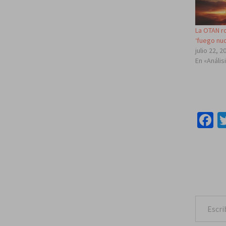
La OTAN r
‘fuego nuc
julio 22, 2
En «Anális
F
Escribe tu correo e