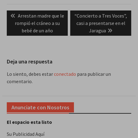
Navegación
Previous
Next
Arrestan madre que le
“Concierto a Tres Voces”,
de
post:
post:
rompió el cráneo a su
casi a presentarse en el
entradas
bebé de un año
Jaragua
Deja una respuesta
Lo siento, debes estar
conectado
para publicar un
comentario.
Anunciate con Nosotros
El espacio esta listo
Su Publicidad Aquí