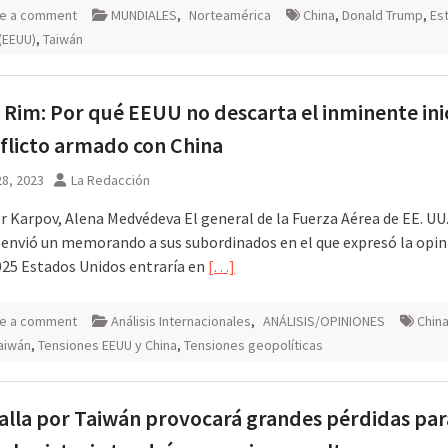
e a comment
MUNDIALES
,
Norteamérica
China
,
Donald Trump
,
Es
(EEUU)
,
Taiwán
c Rim: Por qué EEUU no descarta el inminente ini
flicto armado con China
8, 2023
La Redacción
r Karpov, Alena Medvédeva El general de la Fuerza Aérea de EE. UU.
 envió un memorando a sus subordinados en el que expresó la opin
025 Estados Unidos entraría en
[…]
e a comment
Análisis Internacionales
,
ANÁLISIS/OPINIONES
China
aiwán
,
Tensiones EEUU y China
,
Tensiones geopolíticas
alla por Taiwán provocará grandes pérdidas par