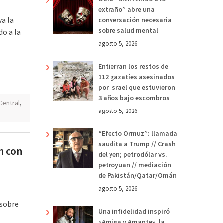
extraño” abre una
va la
conversación necesaria
sobre salud mental
do a la
agosto 5, 2026
Entierran los restos de
112 gazatíes asesinados
por Israel que estuvieron
3 años bajo escombros
Central
,
agosto 5, 2026
“Efecto Ormuz”: llamada
saudita a Trump // Crash
n con
del yen; petrodólar vs.
petroyuan // mediación
de Pakistán/Qatar/Omán
agosto 5, 2026
 sobre
Una infidelidad inspiró
«Amiga y Amante», la