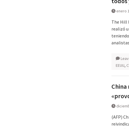
todos 
enero 1
The Hill
realizó u
teniendo
analista
Leav
EEUU
,
C
China 
«prov
diciemb
(AFP) Chi
reivindi