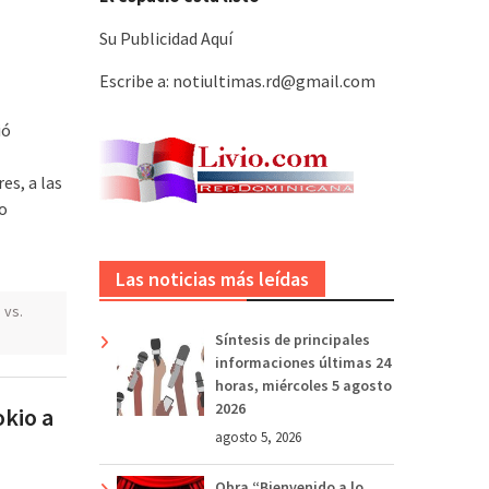
Su Publicidad Aquí
Escribe a: notiultimas.rd@gmail.com
ió
es, a las
do
Las noticias más leídas
 vs.
Síntesis de principales
informaciones últimas 24
horas, miércoles 5 agosto
2026
okio a
agosto 5, 2026
Obra “Bienvenido a lo