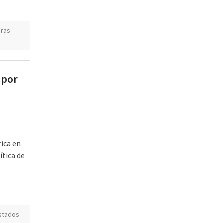
ras
 por
rica en
ítica de
stados