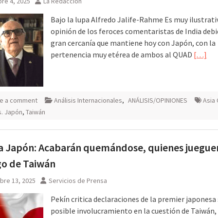
re 4, 2025
La Redacción
Bajo la lupa Alfredo Jalife-Rahme Es muy ilustrati
opinión de los feroces comentaristas de India debi
gran cercanía que mantiene hoy con Japón, con la
pertenencia muy etérea de ambos al QUAD
[…]
e a comment
Análisis Internacionales
,
ANÁLISIS/OPINIONES
Asia 
s. Japón
,
Taiwán
a Japón: Acabarán quemándose, quienes juegue
go de Taiwán
bre 13, 2025
Servicios de Prensa
Pekín critica declaraciones de la premier japonesa
posible involucramiento en la cuestión de Taiwán,