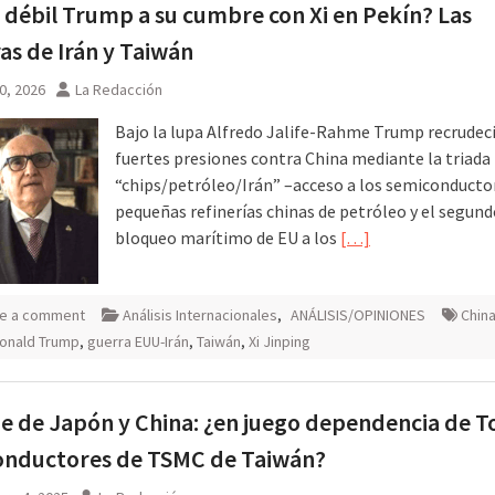
 débil Trump a su cumbre con Xi en Pekín? Las
na noche
s de Irán y Taiwán
0, 2026
La Redacción
Bajo la lupa Alfredo Jalife-Rahme Trump recrudec
fuertes presiones contra China mediante la triada
“chips/petróleo/Irán” –acceso a los semiconductor
pequeñas refinerías chinas de petróleo y el segun
bloqueo marítimo de EU a los
[…]
e a comment
Análisis Internacionales
,
ANÁLISIS/OPINIONES
China
onald Trump
,
guerra EUU-Irán
,
Taiwán
,
Xi Jinping
 de Japón y China: ¿en juego dependencia de T
onductores de TSMC de Taiwán?