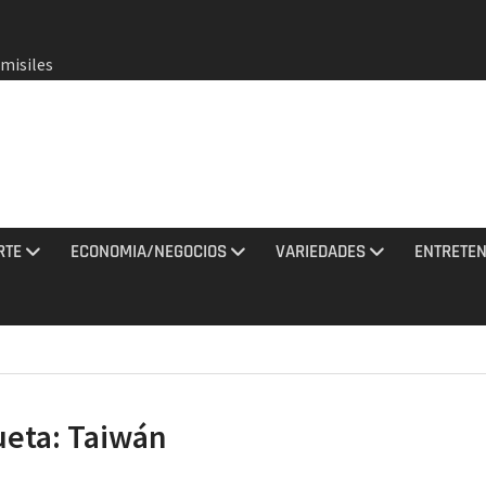
 misiles
 Rusia
zara»,
r oro
ta a
lar vs.
RTE
ECONOMIA/NEGOCIOS
VARIEDADES
ENTRETEN
nal de
rael
atíes
ieron 3
ciones
ueta:
Taiwán
agosto
de