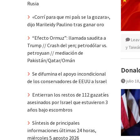
Rusia
«Corrí para que mi país se la gozara»,
dijo Marileidy Paulino tras ganar oro
“Efecto Ormuz”: llamada saudita a
Leav
Trump // Crash del yen; petrodólar vs.
y Taiwá
petroyuan // mediación de
Pakistán/Qatar/Omán
Donald
Se difumina el apoyo incondicional
julio 18
de los conservadores de EEUU a Israel
Entierran los restos de 112 gazatíes
asesinados por Israel que estuvieron 3
años bajo escombros
Síntesis de principales
informaciones últimas 24 horas,
miércoles 5 agosto 2026