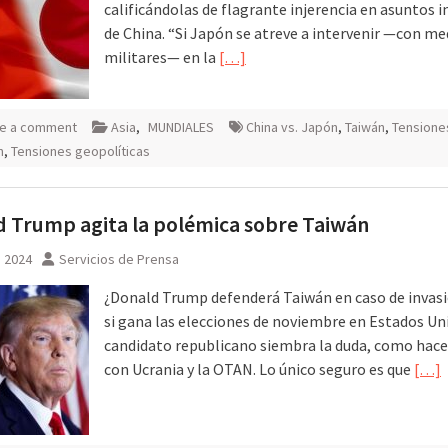
calificándolas de flagrante injerencia en asuntos 
de China. “Si Japón se atreve a intervenir —con me
militares— en la
[…]
e a comment
Asia
,
MUNDIALES
China vs. Japón
,
Taiwán
,
Tensione
n
,
Tensiones geopolíticas
 Trump agita la polémica sobre Taiwán
, 2024
Servicios de Prensa
¿Donald Trump defenderá Taiwán en caso de invasi
si gana las elecciones de noviembre en Estados Un
candidato republicano siembra la duda, como hace
con Ucrania y la OTAN. Lo único seguro es que
[…]