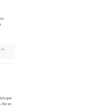
ton
o
 vs.
isla que
. No se