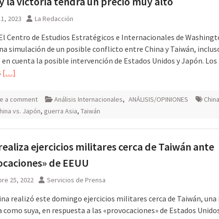
y la victoria tendrá un precio muy alto
1, 2023
La Redacción
 El Centro de Estudios Estratégicos e Internacionales de Washing
na simulación de un posible conflicto entre China y Taiwán, inclus
 en cuenta la posible intervención de Estados Unidos y Japón. Los
s
[…]
e a comment
Análisis Internacionales
,
ANÁLISIS/OPINIONES
China
hina vs. Japón
,
guerra Asia
,
Taiwán
realiza ejercicios militares cerca de Taiwán ante
ocaciones» de EEUU
re 25, 2022
Servicios de Prensa
na realizó este domingo ejercicios militares cerca de Taiwán, una 
ca como suya, en respuesta a las «provocaciones» de Estados Unidos