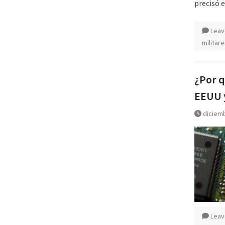
precisó e
Leav
militar
¿Por q
EEUU y
diciemb
Leav