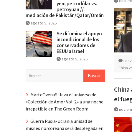
diciemb
yen; petrodólar vs.
petroyuan //
mediación de Pakistán/Qatar/Omán
agosto 5, 2026
Se difumina el apoyo
incondicional de los
conservadores de
EEUU a Israel
agosto 5, 2026
Leav
China v
Buscar:
China 
MarteOvenuS lleva el universo de
el fue
«Colección de Amor Vol. 2» a una noche
irrepetible en The Green Room
noviem
Guerra Rusia-Ucrania unidad de
misiles norcoreana será desplegada en