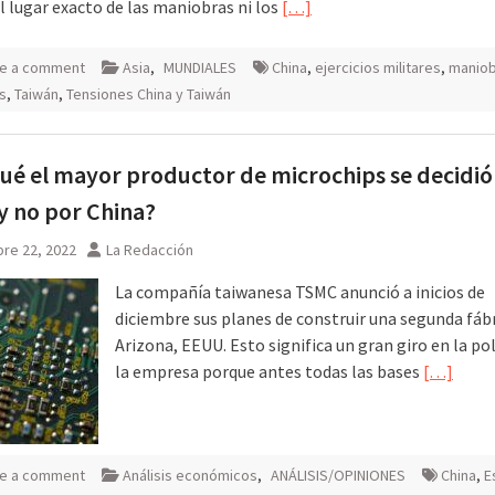
l lugar exacto de las maniobras ni los
[…]
e a comment
Asia
,
MUNDIALES
China
,
ejercicios militares
,
maniob
es
,
Taiwán
,
Tensiones China y Taiwán
ué el mayor productor de microchips se decidió
 no por China?
re 22, 2022
La Redacción
La compañía taiwanesa TSMC anunció a inicios de
diciembre sus planes de construir una segunda fáb
Arizona, EEUU. Esto significa un gran giro en la pol
la empresa porque antes todas las bases
[…]
e a comment
Análisis económicos
,
ANÁLISIS/OPINIONES
China
,
E