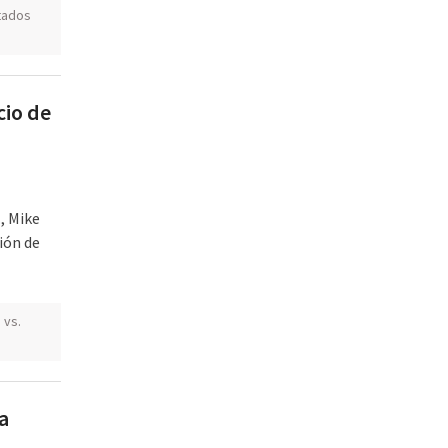
tados
cio de
, Mike
ión de
 vs.
a