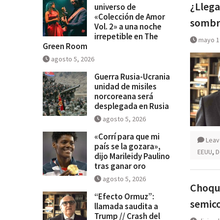
¿Llega
universo de
«Colección de Amor Vol. 2» a u
«Colección de Amor
sombra
irrepetible en The Green Room
Vol. 2» a una noche
irrepetible en The
mayo 1
Green Room
agosto 5, 2026
Guerra Rusia-Ucrania
unidad de misiles
norcoreana será
desplegada en Rusia
agosto 5, 2026
«Corrí para que mi
Leav
país se la gozara»,
EEUU
,
D
dijo Marileidy Paulino
tras ganar oro
agosto 5, 2026
Choque
“Efecto Ormuz”:
semic
llamada saudita a
Trump // Crash del