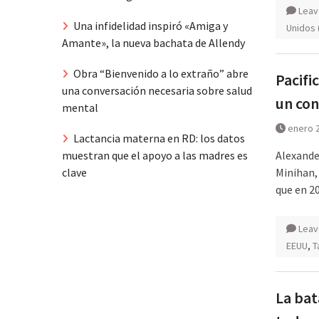
Leav
Una infidelidad inspiró «Amiga y
Unidos 
Amante», la nueva bachata de Allendy
Obra “Bienvenido a lo extraño” abre
Pacifi
una conversación necesaria sobre salud
un con
mental
enero 2
Lactancia materna en RD: los datos
Alexande
muestran que el apoyo a las madres es
Minihan,
clave
que en 2
Leav
EEUU
,
T
La bat