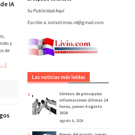
de IA
Su Publicidad Aquí
Escribe a: notiultimas.rd@gmail.com
os,
nido y
os de
[…]
Las noticias más leídas
Síntesis de principales
informaciones últimas 24
horas, jueves 6 agosto
2026
rgos
agosto 6, 2026
Breves del mundo, jueves