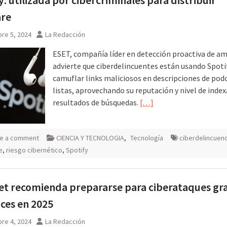
re
re 5, 2024
La Redacción
ESET, compañía líder en detección proactiva de a
advierte que ciberdelincuentes están usando Spoti
camuflar links maliciosos en descripciones de podc
listas, aprovechando su reputación y nivel de inde
resultados de búsquedas.
[…]
e a comment
CIENCIA Y TECNOLOGIA
,
Tecnología
ciberdelincuenc
e
,
riesgo cibernético
,
Spotify
et recomienda prepararse para ciberataques gr
ces en 2025
re 4, 2024
La Redacción