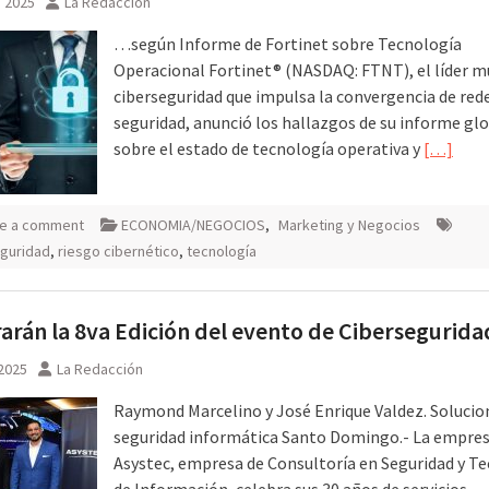
, 2025
La Redacción
…según Informe de Fortinet sobre Tecnología
Operacional Fortinet® (NASDAQ: FTNT), el líder m
ciberseguridad que impulsa la convergencia de rede
seguridad, anunció los hallazgos de su informe gl
sobre el estado de tecnología operativa y
[…]
e a comment
ECONOMIA/NEGOCIOS
,
Marketing y Negocios
guridad
,
riesgo cibernético
,
tecnología
arán la 8va Edición del evento de Cibersegurida
 2025
La Redacción
Raymond Marcelino y José Enrique Valdez. Solucio
seguridad informática Santo Domingo.- La empre
Asystec, empresa de Consultoría en Seguridad y T
de Información, celebra sus 30 años de servicios