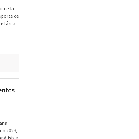
iene la
eporte de
el área
tentos
cana
 en 2023,
nálisis e