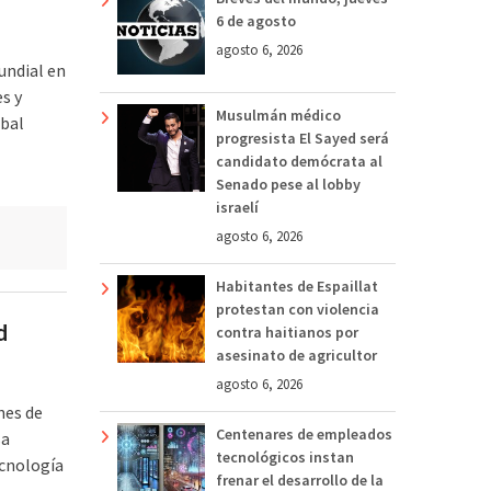
6 de agosto
agosto 6, 2026
undial en
s y
Musulmán médico
obal
progresista El Sayed será
candidato demócrata al
Senado pese al lobby
israelí
agosto 6, 2026
Habitantes de Espaillat
protestan con violencia
d
contra haitianos por
asesinato de agricultor
agosto 6, 2026
nes de
Centenares de empleados
sa
tecnológicos instan
ecnología
frenar el desarrollo de la