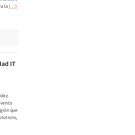
ra la
[…]
dad IT
ldez.
evento
egión que
olutions,