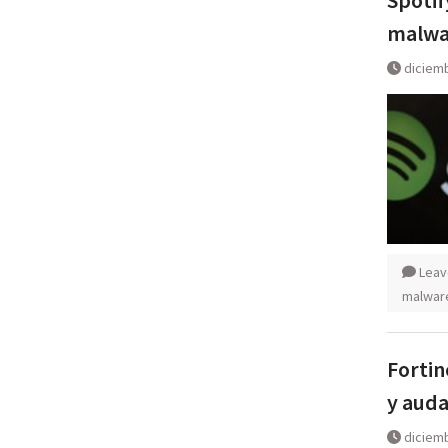
malwa
diciemb
Leav
malwar
Fortin
y auda
diciemb