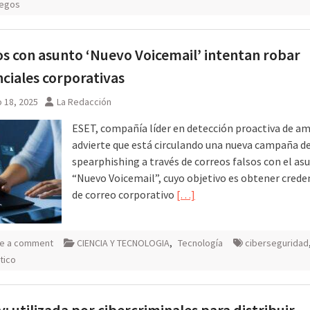
uegos
s con asunto ‘Nuevo Voicemail’ intentan robar
ciales corporativas
 18, 2025
La Redacción
ESET, compañía líder en detección proactiva de a
advierte que está circulando una nueva campaña d
spearphishing a través de correos falsos con el as
“Nuevo Voicemail”, cuyo objetivo es obtener crede
de correo corporativo
[…]
e a comment
CIENCIA Y TECNOLOGIA
,
Tecnología
ciberseguridad
tico
y: utilizada por cibercriminales para distribuir