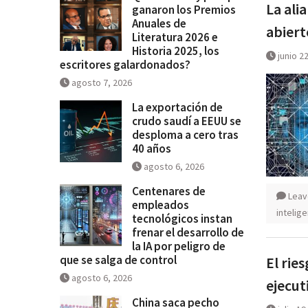
La ali
Historia 2025, los escritores
ganaron los Premios
Anuales de
galardonados?
abiert
Literatura 2026 e
Historia 2025, los
junio 2
escritores galardonados?
agosto 7, 2026
La exportación de
crudo saudí a EEUU se
desploma a cero tras
40 años
agosto 6, 2026
Centenares de
Leav
empleados
intelige
tecnológicos instan
frenar el desarrollo de
la IA por peligro de
que se salga de control
El rie
agosto 6, 2026
ejecut
China saca pecho