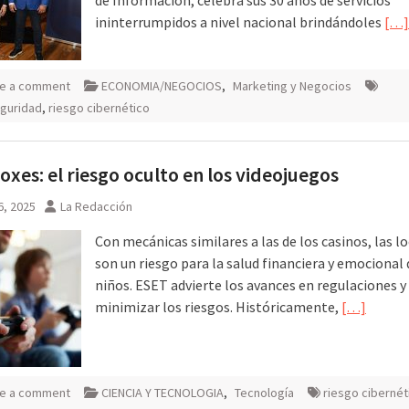
ininterrumpidos a nivel nacional brindándoles
[…]
e a comment
ECONOMIA/NEGOCIOS
,
Marketing y Negocios
guridad
,
riesgo cibernético
oxes: el riesgo oculto en los videojuegos
6, 2025
La Redacción
Con mecánicas similares a las de los casinos, las l
son un riesgo para la salud financiera y emocional 
niños. ESET advierte los avances en regulaciones 
minimizar los riesgos. Históricamente,
[…]
e a comment
CIENCIA Y TECNOLOGIA
,
Tecnología
riesgo cibernét