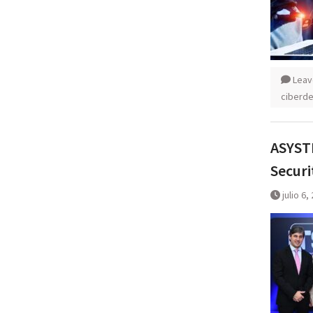
Leav
ciberde
ASYSTE
Securi
julio 6,