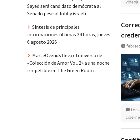
videoj
Sayed será candidato demócrata al
Senado pese al lobby israelí
Correo
Síntesis de principales
creden
informaciones últimas 24 horas, jueves
6 agosto 2026
febrero
MarteOvenuS lleva el universo de
«Colección de Amor Vol. 2» a una noche
irrepetible en The Green Room
Leav
ciberné
Spotif