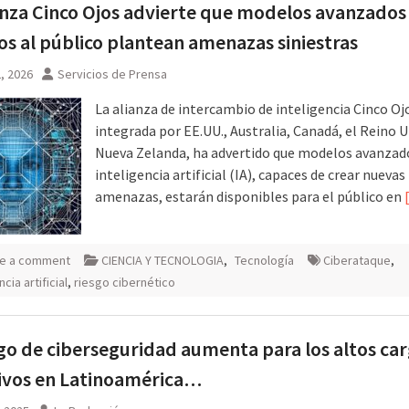
anza Cinco Ojos advierte que modelos avanzados 
os al público plantean amenazas siniestras
2, 2026
Servicios de Prensa
La alianza de intercambio de inteligencia Cinco Oj
integrada por EE.UU., Australia, Canadá, el Reino U
Nueva Zelanda, ha advertido que modelos avanzad
inteligencia artificial (IA), capaces de crear nuevas
amenazas, estarán disponibles para el público en
e a comment
CIENCIA Y TECNOLOGIA
,
Tecnología
Ciberataque
,
ncia artificial
,
riesgo cibernético
sgo de ciberseguridad aumenta para los altos ca
ivos en Latinoamérica…