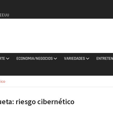
a EEUU
de que
o de
RTE
ECONOMIA/NEGOCIOS
VARIEDADES
ENTRETEN
agosto
y una
tico
tan con
ueta:
riesgo cibernético
los
2026 e