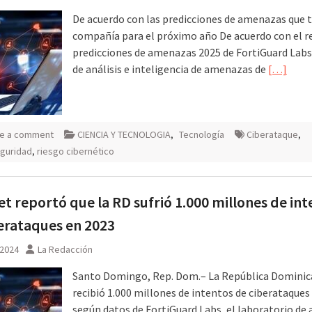
De acuerdo con las predicciones de amenazas que t
compañía para el próximo año De acuerdo con el r
predicciones de amenazas 2025 de FortiGuard Labs 
de análisis e inteligencia de amenazas de
[…]
e a comment
CIENCIA Y TECNOLOGIA
,
Tecnología
Ciberataque
,
guridad
,
riesgo cibernético
et reportó que la RD sufrió 1.000 millones de in
erataques en 2023
 2024
La Redacción
Santo Domingo, Rep. Dom.– La República Domini
recibió 1.000 millones de intentos de ciberataques
según datos de FortiGuard Labs, el laboratorio de a