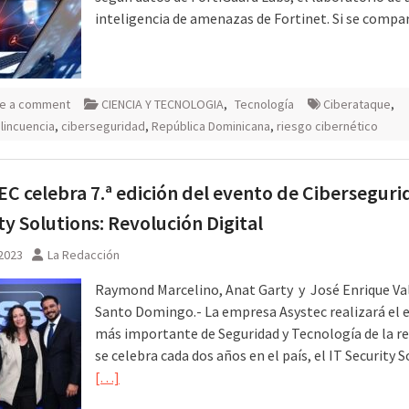
inteligencia de amenazas de Fortinet. Si se compa
e a comment
CIENCIA Y TECNOLOGIA
,
Tecnología
Ciberataque
,
lincuencia
,
ciberseguridad
,
República Dominicana
,
riesgo cibernético
C celebra 7.ª edición del evento de Ciberseguri
ty Solutions: Revolución Digital
 2023
La Redacción
Raymond Marcelino, Anat Garty y José Enrique Va
Santo Domingo.- La empresa Asystec realizará el 
más importante de Seguridad y Tecnología de la r
se celebra cada dos años en el país, el IT Security S
[…]