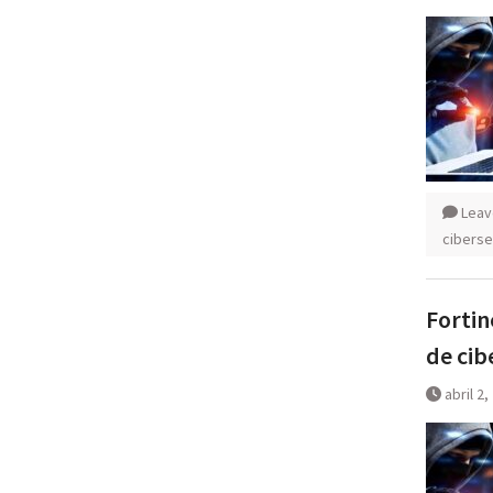
Leav
ciberse
Fortin
de cib
abril 2,