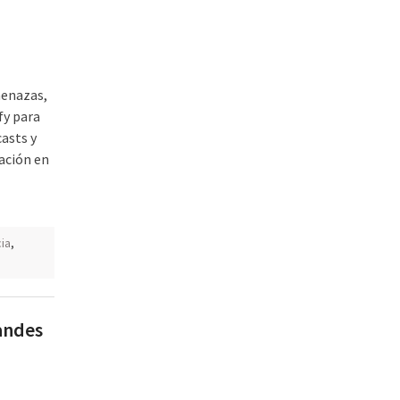
menazas,
fy para
asts y
xación en
ia
,
andes