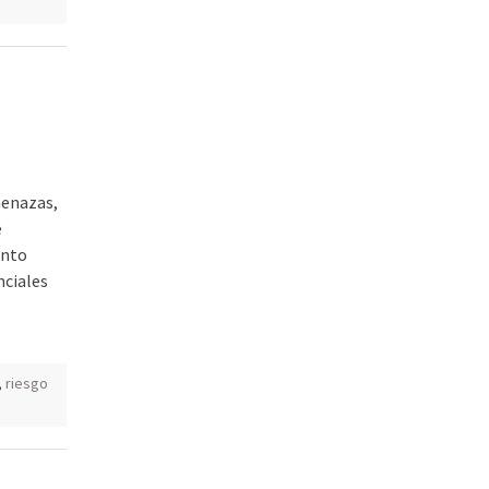
menazas,
e
unto
nciales
,
riesgo