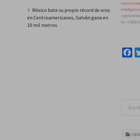
ransomwa
inteligenci
México bate su propio récord de oros
septiembr
en Centroamericanos, Galván gana en
En «CIENC
10 mil metros
F
Escribe tu correo e
CIEN