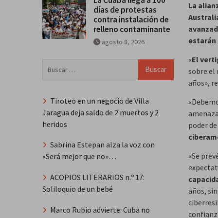
La alian
días de protestas
Australi
contra instalación de
relleno contaminante
avanzado
estarán 
agosto 8, 2026
«
El vert
Buscar:
sobre el
años», r
Tiroteo en un negocio de Villa
«Debemos
Jaragua deja saldo de 2 muertos y 2
amenazas
heridos
poder de
ciberam
Sabrina Estepan alza la voz con
«Se prevé
«Será mejor que no»…
expectati
ACOPIOS LITERARIOS n.º 17:
capacid
Soliloquio de un bebé
años, sin
ciberresi
Marco Rubio advierte: Cuba no
confianza