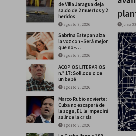
de Villa Jaragua deja
saldo de 2 muertos y 2
plan
heridos
agosto 8, 2026
junio 2
Sabrina Estepan alza
la voz con «Será mejor
que no»…
agosto 8, 2026
ACOPIOS LITERARIOS
n.º 17: Soliloquio de
un bebé
agosto 8, 2026
Marco Rubio advierte:
Cuba no escapará de
la soga; EU le impedirá
salir de la crisis
agosto 8, 2026
La Cuaba llega a 100