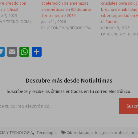
re creado con
aceleración de amenazas
cruciales para soluc
a artificial
cibernéticas en RD durante
brecha de habilidad
e 7, 2025
1er trimestre 2026
ciberseguridad en A
IA Y TECNOLOGIA»
junio 11, 2026
el Caribe
En «ECONOMIA/NEGOCIOS»
octubre 9, 2025
En «CIENCIA Y TECN
acebook
Twitter
Email
WhatsApp
Compartir
Descubre más desde Notiultimas
Suscríbete y recibe las últimas entradas en tu correo electrónico.
lectrónico…
Suscr
CIA Y TECNOLOGIA
,
Tecnología
Ciberataque
,
inteligencia artificial
,
rie