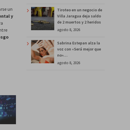
arse un
Tiroteo en un negocio de
ental y
Villa Jaragua deja saldo
de 2 muertos y 2 heridos
ra
ntre
agosto 8, 2026
esgo
Sabrina Estepan alza la
voz con «Será mejor que
no»…
agosto 8, 2026