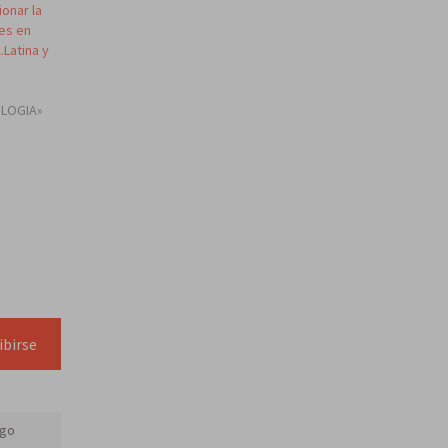
ionar la
es en
.Latina y
OLOGIA»
ibirse
sgo