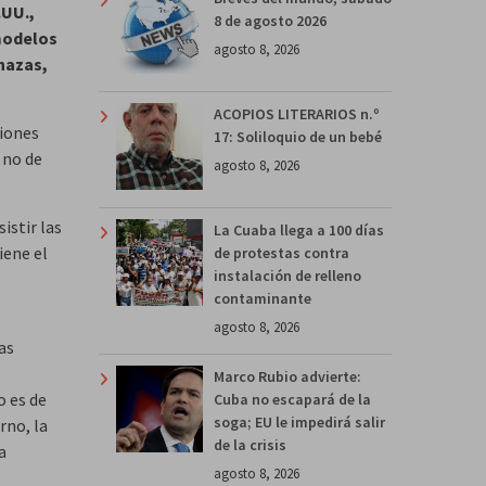
.UU.,
8 de agosto 2026
 modelos
agosto 8, 2026
enazas,
ACOPIOS LITERARIOS n.º
ciones
17: Soliloquio de un bebé
 no de
agosto 8, 2026
istir las
La Cuaba llega a 100 días
iene el
de protestas contra
instalación de relleno
contaminante
agosto 8, 2026
as
Marco Rubio advierte:
o es de
Cuba no escapará de la
soga; EU le impedirá salir
rno, la
de la crisis
a
agosto 8, 2026