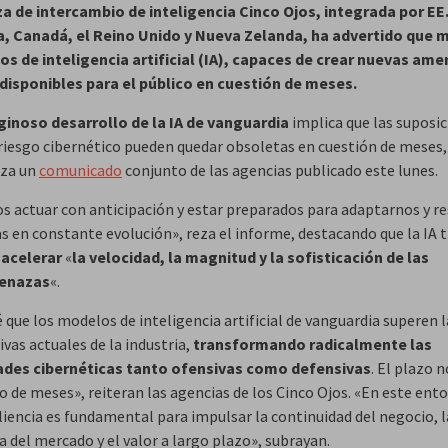
za de intercambio de inteligencia Cinco Ojos, integrada por EE
a, Canadá, el Reino Unido y Nueva Zelanda, ha advertido que
s de inteligencia artificial (IA), capaces de crear nuevas am
disponibles para el público en cuestión de meses.
iginoso desarrollo de la IA de vanguardia
implica que las suposi
 riesgo cibernético pueden quedar obsoletas en cuestión de meses,
eza un
comunicado
conjunto de las agencias publicado este lunes.
 actuar con anticipación y estar preparados para adaptarnos y res
 en constante evolución», reza el informe, destacando que la IA t
acelerar
«
la velocidad, la magnitud y la sofisticación de las
enazas
«.
 que los modelos de inteligencia artificial de vanguardia superen l
vas actuales de la industria,
transformando radicalmente las
ades cibernéticas tanto ofensivas como defensivas
. El plazo n
o de meses», reiteran las agencias de los Cinco Ojos. «En este ento
liencia es fundamental para impulsar la continuidad del negocio, l
 del mercado y el valor a largo plazo», subrayan.