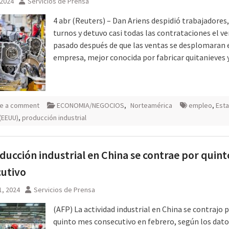
 2024
Servicios de Prensa
4 abr (Reuters) – Dan Ariens despidió trabajadores,
turnos y detuvo casi todas las contrataciones el v
pasado después de que las ventas se desplomaran 
empresa, mejor conocida por fabricar quitanieves 
e a comment
ECONOMIA/NEGOCIOS
,
Norteamérica
empleo
,
Est
(EEUU)
,
producción industrial
ducción industrial en China se contrae por quin
cutivo
1, 2024
Servicios de Prensa
(AFP) La actividad industrial en China se contrajo 
quinto mes consecutivo en febrero, según los dato