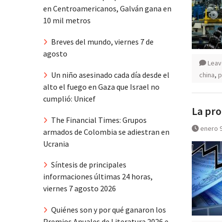
en Centroamericanos, Galván gana en
10 mil metros
Breves del mundo, viernes 7 de
agosto
Leav
Un niño asesinado cada día desde el
china
,
p
alto el fuego en Gaza que Israel no
cumplió: Unicef
La pro
The Financial Times: Grupos
enero 9
armados de Colombia se adiestran en
Ucrania
Síntesis de principales
informaciones últimas 24 horas,
viernes 7 agosto 2026
Quiénes son y por qué ganaron los
Premios Anuales de Literatura 2026 e