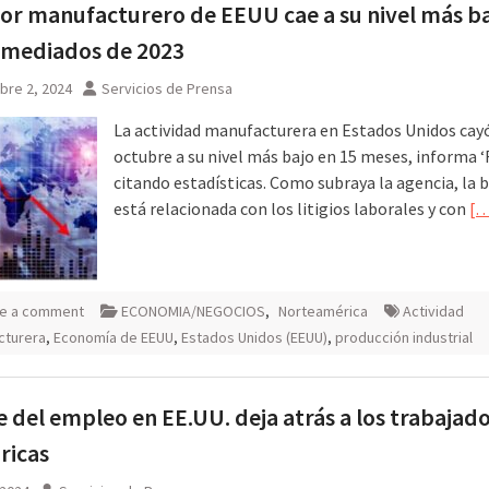
tor manufacturero de EEUU cae a su nivel más b
 mediados de 2023
bre 2, 2024
Servicios de Prensa
La actividad manufacturera en Estados Unidos cay
octubre a su nivel más bajo en 15 meses, informa ‘
citando estadísticas. Como subraya la agencia, la 
está relacionada con los litigios laborales y con
[…
e a comment
ECONOMIA/NEGOCIOS
,
Norteamérica
Actividad
cturera
,
Economía de EEUU
,
Estados Unidos (EEUU)
,
producción industrial
e del empleo en EE.UU. deja atrás a los trabajad
bricas