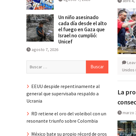
abril 4,
Un niño asesinado
cada día desde el alto
el fuego en Gaza que
Israel no cumplió:
Unicef
agosto 7, 2026
Leav
Buscar:
Unidos 
EEUU despide repentinamente al
La pro
general que supervisaba respaldo a
Ucrania
conse
marzo 
RD retiene el oro del voleibol con un
resonante triunfo sobre Colombia
México bate su propio récord de oros