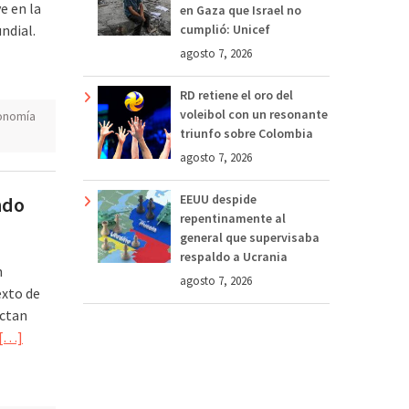
ve en la
en Gaza que Israel no
ndial.
cumplió: Unicef
agosto 7, 2026
RD retiene el oro del
voleibol con un resonante
onomía
triunfo sobre Colombia
agosto 7, 2026
EEUU despide
ndo
repentinamente al
general que supervisaba
respaldo a Ucrania
n
agosto 7, 2026
exto de
ectan
[…]