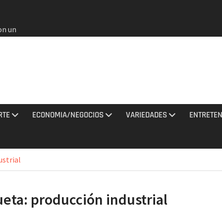
on un
bia
e oros
gana en
 agosto
e el
l no
RTE
ECONOMIA/NEGOCIOS
VARIEDADES
ENTRETEN
rmados
rania
ustrial
ciones
sto
ueta:
producción industrial
al
do a