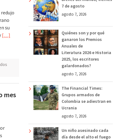
7 de agosto
 redujo
agosto 7, 2026
erano
en su
Quiénes son y por qué
y
[…]
ganaron los Premios
Anuales de
Literatura 2026 e Historia
2025, los escritores
ados
galardonados?
agosto 7, 2026
The Financial Times:
to mes
Grupos armados de
Colombia se adiestran en
Ucrania
agosto 7, 2026
por
Un niño asesinado cada
s
día desde el alto el fuego