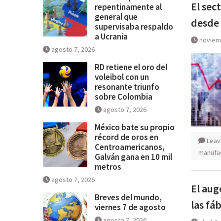
El sec
repentinamente al
general que
desde
supervisaba respaldo
a Ucrania
noviem
agosto 7, 2026
RD retiene el oro del
voleibol con un
resonante triunfo
sobre Colombia
agosto 7, 2026
México bate su propio
récord de oros en
Leav
Centroamericanos,
manufa
Galván gana en 10 mil
metros
agosto 7, 2026
El aug
Breves del mundo,
las fá
viernes 7 de agosto
agosto 7, 2026