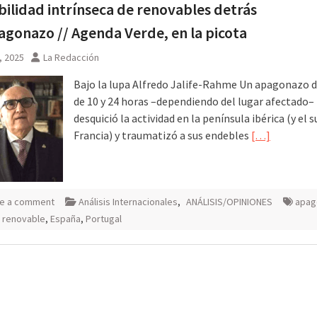
bilidad intrínseca de renovables detrás
agonazo // Agenda Verde, en la picota
, 2025
La Redacción
Bajo la lupa Alfredo Jalife-Rahme Un apagonazo d
de 10 y 24 horas –dependiendo del lugar afectado–
desquició la actividad en la península ibérica (y el s
Francia) y traumatizó a sus endebles
[…]
e a comment
Análisis Internacionales
,
ANÁLISIS/OPINIONES
apag
 renovable
,
España
,
Portugal