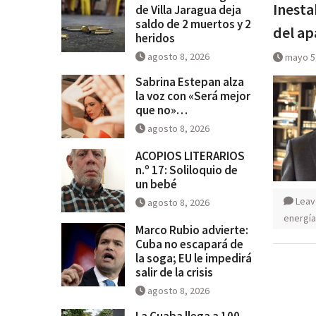
Inesta
de Villa Jaragua deja
saldo de 2 muertos y 2
del ap
heridos
agosto 8, 2026
mayo 5
Sabrina Estepan alza
la voz con «Será mejor
que no»…
agosto 8, 2026
ACOPIOS LITERARIOS
n.º 17: Soliloquio de
un bebé
Leav
agosto 8, 2026
energía
Marco Rubio advierte:
Cuba no escapará de
la soga; EU le impedirá
salir de la crisis
agosto 8, 2026
La Cuaba llega a 100