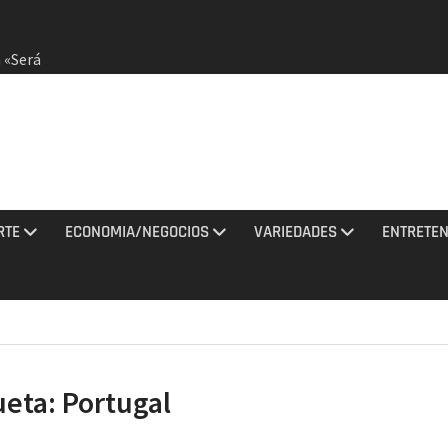
 «Será
dirá
otestas
RTE
ECONOMIA/NEGOCIOS
VARIEDADES
ENTRETEN
 agosto
ciones
sto
ueta:
Portugal
Jaragua
idos