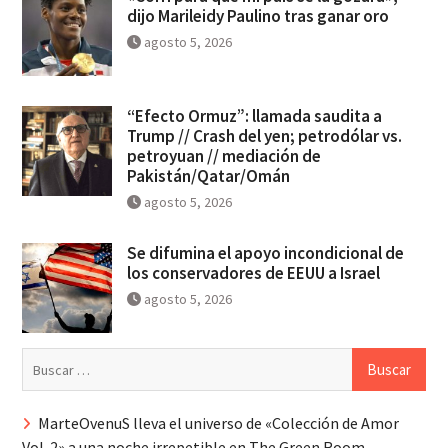
dijo Marileidy Paulino tras ganar oro
agosto 5, 2026
“Efecto Ormuz”: llamada saudita a
Trump // Crash del yen; petrodólar vs.
petroyuan // mediación de
Pakistán/Qatar/Omán
agosto 5, 2026
Se difumina el apoyo incondicional de
los conservadores de EEUU a Israel
agosto 5, 2026
Buscar:
MarteOvenuS lleva el universo de «Colección de Amor
Vol. 2» a una noche irrepetible en The Green Room