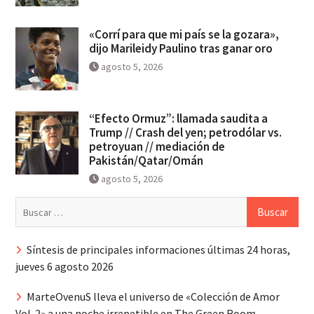
«Corrí para que mi país se la gozara»,
dijo Marileidy Paulino tras ganar oro
agosto 5, 2026
“Efecto Ormuz”: llamada saudita a
Trump // Crash del yen; petrodólar vs.
petroyuan // mediación de
Pakistán/Qatar/Omán
agosto 5, 2026
Buscar:
Síntesis de principales informaciones últimas 24 horas,
jueves 6 agosto 2026
MarteOvenuS lleva el universo de «Colección de Amor
Vol. 2» a una noche irrepetible en The Green Room