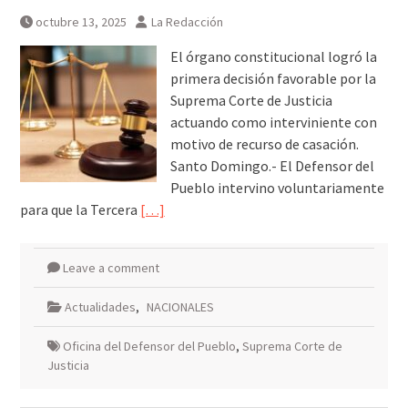
escombros
octubre 13, 2025
La Redacción
Síntesis de principales
informaciones últimas 24 horas,
El órgano constitucional logró la
jueves 6 agosto 2026
primera decisión favorable por la
Suprema Corte de Justicia
actuando como interviniente con
motivo de recurso de casación.
Santo Domingo.- El Defensor del
Pueblo intervino voluntariamente
para que la Tercera
[…]
Leave a comment
Actualidades
,
NACIONALES
Oficina del Defensor del Pueblo
,
Suprema Corte de
Justicia