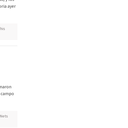
ria ayer
his
umaron
l campo
Nets