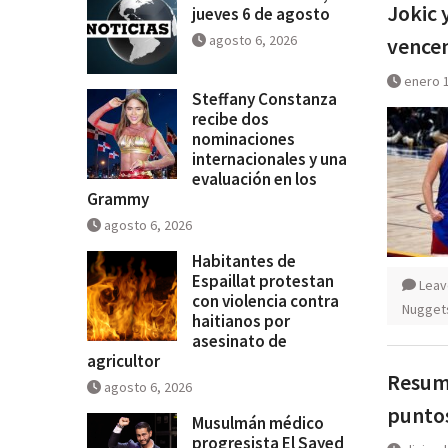
Jokic 
jueves 6 de agosto
agosto 6, 2026
vencen
enero 1
Steffany Constanza
recibe dos
nominaciones
internacionales y una
evaluación en los
Grammy
agosto 6, 2026
Habitantes de
Espaillat protestan
Leav
con violencia contra
Nugget
haitianos por
asesinato de
agricultor
Resum
agosto 6, 2026
puntos
Musulmán médico
progresista El Sayed