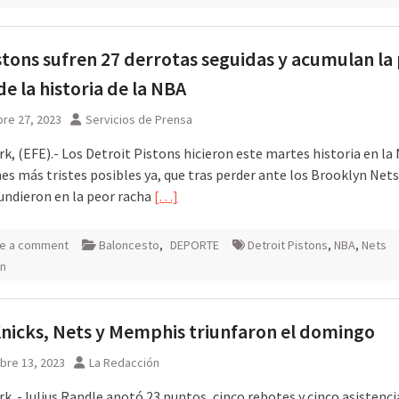
stons sufren 27 derrotas seguidas y acumulan la
de la historia de la NBA
re 27, 2023
Servicios de Prensa
k, (EFE).- Los Detroit Pistons hicieron este martes historia en la
es más tristes posibles ya, que tras perder ante los Brooklyn Nets
hundieron en la peor racha
[…]
e a comment
Baloncesto
,
DEPORTE
Detroit Pistons
,
NBA
,
Nets
yn
nicks, Nets y Memphis triunfaron el domingo
bre 13, 2023
La Redacción
k .-Julius Randle anotó 23 puntos, cinco rebotes y cinco asistencia