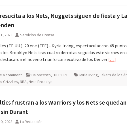
 resucita a los Nets, Nuggets siguen de fiesta y L
enden
1, 2023
Servicios de Prensa
es (EE.UU.), 20 ene (EFE).- Kyrie Irving, espectacular con 48 punto
a los Brooklyn Nets tras cuatro derrotas seguidas este viernes en 
destacaron el noveno triunfo consecutivo de los Denver
[…]
e a comment
Baloncesto
,
DEPORTE
Kyrie Irving
,
Lakers de los Á
 Grizzlies
,
NBA
,
Nets Brooklyn
ltics frustran a los Warriors y los Nets se quedan
 sin Durant
0, 2023
La Redacción