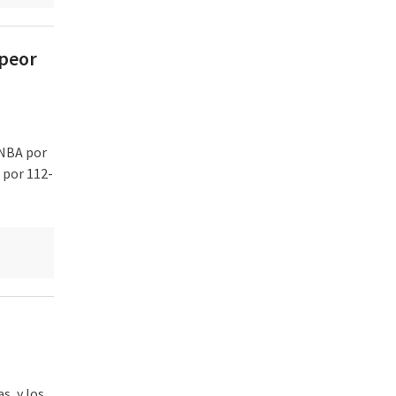
 peor
 NBA por
 por 112-
s, y los