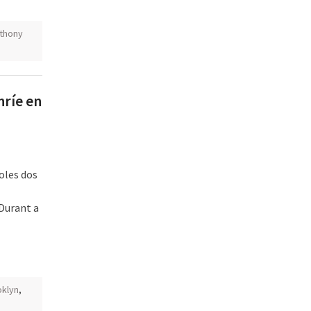
nthony
nríe en
oles dos
 Durant a
oklyn
,