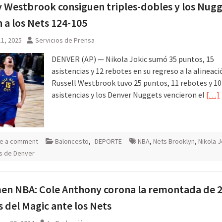
y Westbrook consiguen triples-dobles y los Nug
 a los Nets 124-105
1, 2025
Servicios de Prensa
DENVER (AP) — Nikola Jokic sumó 35 puntos, 15
asistencias y 12 rebotes en su regreso a la alineaci
Russell Westbrook tuvo 25 puntos, 11 rebotes y 10
asistencias y los Denver Nuggets vencieron el
[…]
e a comment
Baloncesto
,
DEPORTE
NBA
,
Nets Brooklyn
,
Nikola J
s de Denver
en NBA: Cole Anthony corona la remontada de 
 del Magic ante los Nets