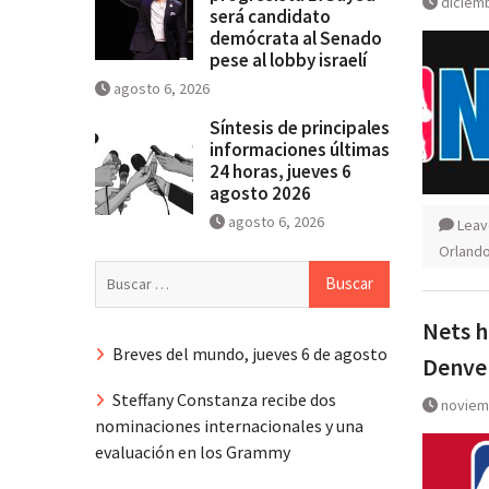
diciemb
será candidato
demócrata al Senado
pese al lobby israelí
agosto 6, 2026
Síntesis de principales
informaciones últimas
24 horas, jueves 6
agosto 2026
agosto 6, 2026
Leav
Orland
Buscar:
Nets h
Breves del mundo, jueves 6 de agosto
Denver
Steffany Constanza recibe dos
noviem
nominaciones internacionales y una
evaluación en los Grammy