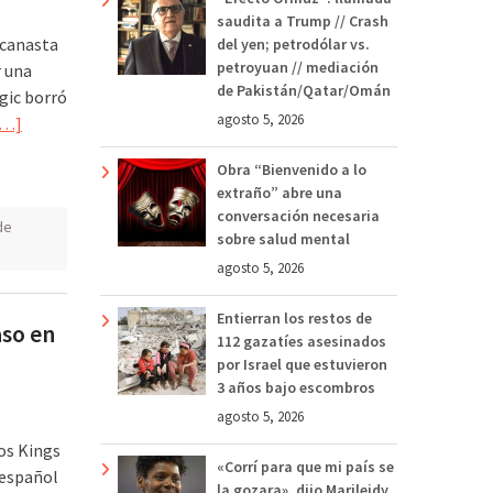
saudita a Trump // Crash
 canasta
del yen; petrodólar vs.
petroyuan // mediación
r una
de Pakistán/Qatar/Omán
gic borró
agosto 5, 2026
[…]
Obra “Bienvenido a lo
extraño” abre una
conversación necesaria
de
sobre salud mental
agosto 5, 2026
Entierran los restos de
aso en
112 gazatíes asesinados
por Israel que estuvieron
3 años bajo escombros
agosto 5, 2026
los Kings
«Corrí para que mi país se
 español
la gozara», dijo Marileidy