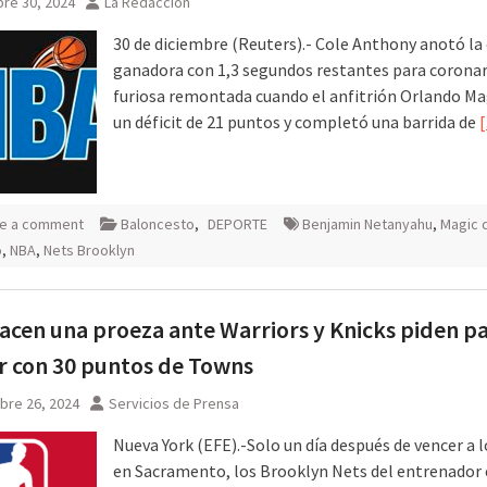
re 30, 2024
La Redacción
30 de diciembre (Reuters).- Cole Anthony anotó la
ganadora con 1,3 segundos restantes para corona
furiosa remontada cuando el anfitrión Orlando Ma
un déficit de 21 puntos y completó una barrida de
e a comment
Baloncesto
,
DEPORTE
Benjamin Netanyahu
,
Magic 
o
,
NBA
,
Nets Brooklyn
acen una proeza ante Warriors y Knicks piden p
 con 30 puntos de Towns
bre 26, 2024
Servicios de Prensa
Nueva York (EFE).-Solo un día después de vencer a 
en Sacramento, los Brooklyn Nets del entrenador