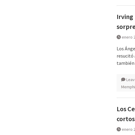
Irving
sorpr
enero 2
Los Ángel
resucitó 
también 
Leav
Memphis
Los Ce
cortos
enero 2