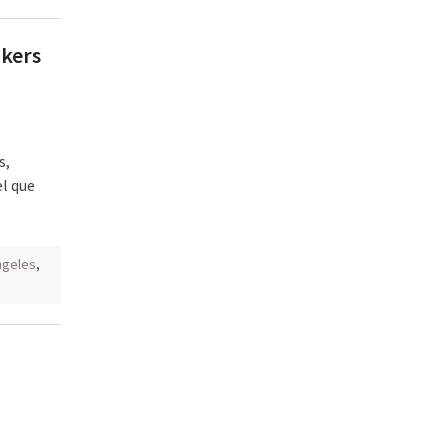
akers
s,
el que
ngeles
,