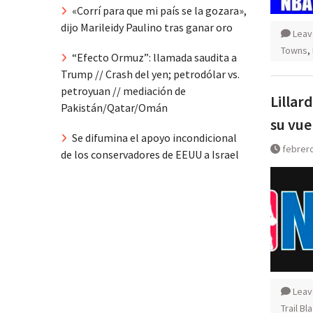
«Corrí para que mi país se la gozara»,
dijo Marileidy Paulino tras ganar oro
Leav
Towns
,
“Efecto Ormuz”: llamada saudita a
Trump // Crash del yen; petrodólar vs.
petroyuan // mediación de
Lillar
Pakistán/Qatar/Omán
su vue
Se difumina el apoyo incondicional
febrero
de los conservadores de EEUU a Israel
Leav
Trail B