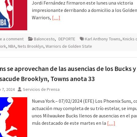
Jordi Fernández firmaron este lunes una victoria
impresionante derribando a domicilio a los Golden
Warriors,
[…]
e a comment
Baloncesto
,
DEPORTE
Karl Anthony Towns
,
Knicks 
York
,
NBA
,
Nets Brooklyn
,
Warriors de Golden State
ns se aprovechan de las ausencias de los Bucks y
 sacude Brooklyn, Towns anota 33
 7, 2024
Servicios de Prensa
Nueva York.– 07/02/2024 (EFE) Los Phoenix Suns, c
actuación muy completa de su trío estelar, se imp
unos Milwaukee Bucks llenos de ausencias en el pa
más destacado de este martes en la
[…]