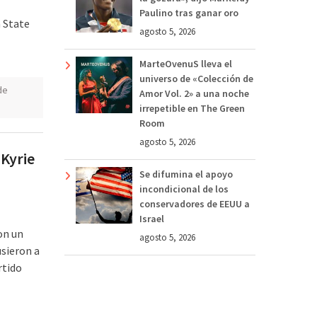
Paulino tras ganar oro
 State
agosto 5, 2026
MarteOvenuS lleva el
universo de «Colección de
de
Amor Vol. 2» a una noche
irrepetible en The Green
Room
agosto 5, 2026
 Kyrie
Se difumina el apoyo
incondicional de los
conservadores de EEUU a
Israel
on un
agosto 5, 2026
usieron a
rtido