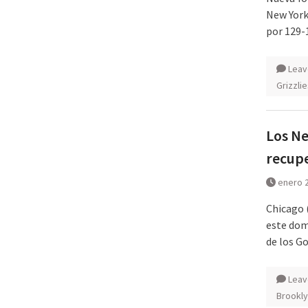
New York
por 129-
Leav
Grizzli
Los Ne
recupe
enero 2
Chicago 
este dom
de los Go
Leav
Brookl