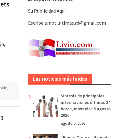
gets
Su Publicidad Aquí
Escribe a: notiultimas.rd@gmail.com
ón,
Las noticias más leídas
okic
,
Síntesis de principales
informaciones últimas 24
horas, miércoles 5 agosto
2026
21
agosto 5, 2026
“Efecto Ormuz”: llamada