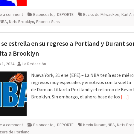
e a comment
Baloncesto
,
DEPORTE
Bucks de Milwaukee
,
Karl A
NBA
,
Nets Brooklyn
,
Phoenix Suns
d se estrella en su regreso a Portland y Durant so
lta a Brooklyn
 1, 2024
La Redacción
Nueva York, 31 ene (EFE).– La NBA tenía este miérc
regresos muy especiales y emotivos con la vuelta
de Damian Lillard a Portland y el retorno de Kevin
Brooklyn. Sin embargo, el ahora base de los
[…]
e a comment
Baloncesto
,
DEPORTE
Kevin Durant
,
NBA
,
Nets Bro
lazers de Portland