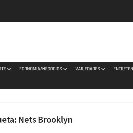
y una
tan con
El
a al
RTE
ECONOMIA/NEGOCIOS
VARIEDADES
ENTRETEN
ciones
to 2026
de
na noche
ueta:
Nets Brooklyn
 misiles
 Rusia
agosto