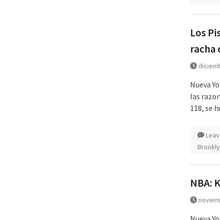
Los Pi
racha 
diciemb
Nueva Yor
las razon
118, se 
Leav
Brookl
NBA: K
noviem
Nueva Yor