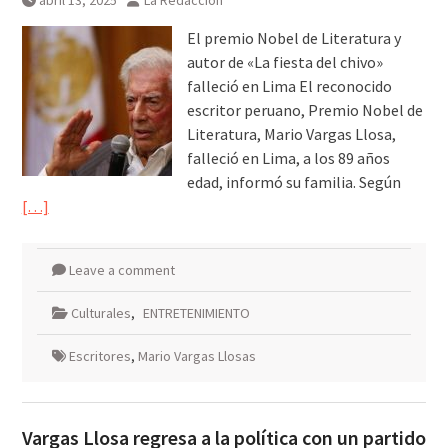
abril 13, 2025
La Redacción
MarteOvenuS lleva el universo
de «Colección de Amor Vol. 2» a
El premio Nobel de Literatura y
una noche irrepetible en The
autor de «La fiesta del chivo»
Green Room
falleció en Lima El reconocido
escritor peruano, Premio Nobel de
Literatura, Mario Vargas Llosa,
falleció en Lima, a los 89 años
edad, informó su familia. Según
[…]
Leave a comment
Culturales
,
ENTRETENIMIENTO
Escritores
,
Mario Vargas Llosas
Vargas Llosa regresa a la política con un partido