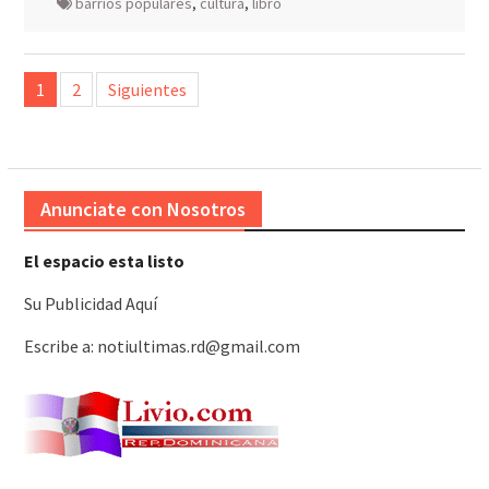
barrios populares
,
cultura
,
libro
Paginación
1
2
Siguientes
de
entradas
Anunciate con Nosotros
El espacio esta listo
Su Publicidad Aquí
Escribe a: notiultimas.rd@gmail.com