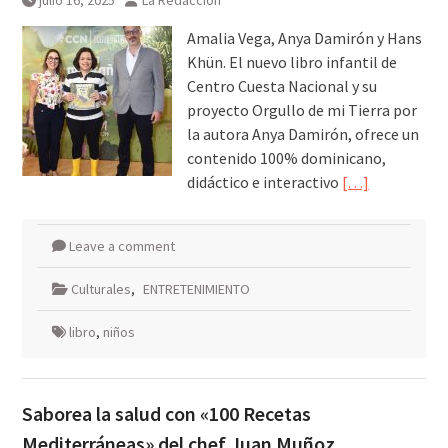
julio 16, 2025
La Redacción
Green Room
Amalia Vega, Anya Damirón y Hans
Khün. El nuevo libro infantil de
Centro Cuesta Nacional y su
proyecto Orgullo de mi Tierra por
la autora Anya Damirón, ofrece un
contenido 100% dominicano,
didáctico e interactivo
[…]
Leave a comment
Culturales
,
ENTRETENIMIENTO
libro
,
niños
Saborea la salud con «100 Recetas
Mediterráneas» del chef Juan Muñoz