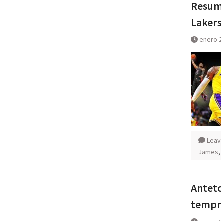
Resume
Lakers
enero 2
Leav
James
Anteto
tempra