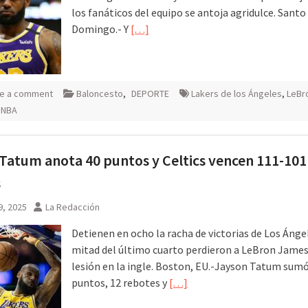
los fanáticos del equipo se antoja agridulce. Santo
Domingo.- Y
[…]
e a comment
Baloncesto
,
DEPORTE
Lakers de los Ángeles
,
LeBr
,
NBA
Tatum anota 40 puntos y Celtics vencen 111-101
s
9, 2025
La Redacción
Detienen en ocho la racha de victorias de Los Ángel
mitad del último cuarto perdieron a LeBron James
lesión en la ingle. Boston, EU.-Jayson Tatum sumó
puntos, 12 rebotes y
[…]