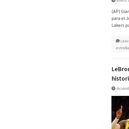
enero 3
(AP) Gia
para el 
Lakers p
Leav
estrell
LeBron
histor
diciemb