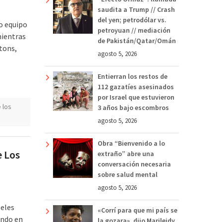
saudita a Trump // Crash
del yen; petrodólar vs.
co equipo
petroyuan // mediación
mientras
de Pakistán/Qatar/Omán
tons,
agosto 5, 2026
Entierran los restos de
112 gazatíes asesinados
por Israel que estuvieron
 los
3 años bajo escombros
agosto 5, 2026
Obra “Bienvenido a lo
e Los
extraño” abre una
conversación necesaria
sobre salud mental
agosto 5, 2026
geles
«Corrí para que mi país se
ando en
la gozara», dijo Marileidy