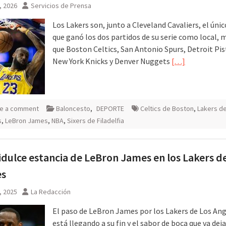
2, 2026
Servicios de Prensa
Los Lakers son, junto a Cleveland Cavaliers, el úni
que ganó los dos partidos de su serie como local, 
que Boston Celtics, San Antonio Spurs, Detroit Pis
New York Knicks y Denver Nuggets
[…]
e a comment
Baloncesto
,
DEPORTE
Celtics de Boston
,
Lakers de
s
,
LeBron James
,
NBA
,
Sixers de Filadelfia
idulce estancia de LeBron James en los Lakers d
es
, 2025
La Redacción
El paso de LeBron James por los Lakers de Los An
está llegando a su fin y el sabor de boca que va dej