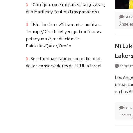
«Corrí para que mi país se la gozara»,
dijo Marileidy Paulino tras ganar oro
Leav
Ángele
“Efecto Ormuz”: llamada saudita a
Trump // Crash del yen; petrodólar vs.
petroyuan // mediación de
Ni Luk
Pakistán/Qatar/Omán
Laker
Se difumina el apoyo incondicional
de los conservadores de EEUU a Israel
febrero
Los Ange
impactan
en Los A
Leav
James