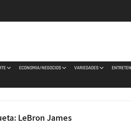
y una
tan con
El
a al
RTE
ECONOMIA/NEGOCIOS
VARIEDADES
ENTRETEN
ciones
to 2026
de
na noche
ueta:
LeBron James
 misiles
 Rusia
agosto