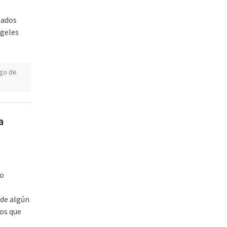
nados
ngeles
go de
a
to
 de algún
los que