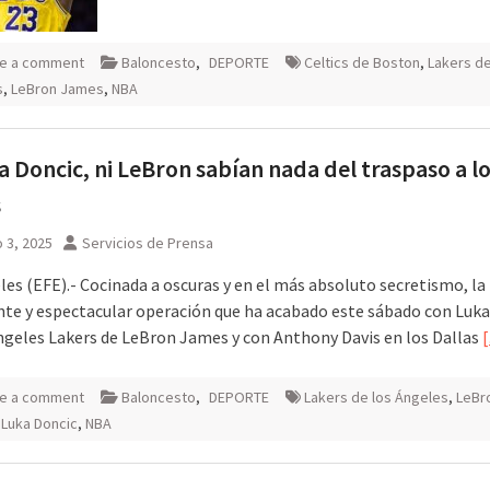
e a comment
Baloncesto
,
DEPORTE
Celtics de Boston
,
Lakers de
s
,
LeBron James
,
NBA
a Doncic, ni LeBron sabían nada del traspaso a l
s
 3, 2025
Servicios de Prensa
les (EFE).- Cocinada a oscuras y en el más absoluto secretismo, la
te y espectacular operación que ha acabado este sábado con Luka
ngeles Lakers de LeBron James y con Anthony Davis en los Dallas
e a comment
Baloncesto
,
DEPORTE
Lakers de los Ángeles
,
LeBr
,
Luka Doncic
,
NBA