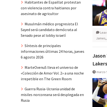
Habitantes de Espaillat protestan
con violencia contra haitianos por
asesinato de agricultor
Musulmán médico progresista El
Sayed será candidato demócrata al
Leav
Senado pese al lobby israelí
James
Síntesis de principales
informaciones últimas 24 horas, jueves
Jason 
6 agosto 2026
Laker
MarteOvenuS lleva el universo de
marzo 
«Colección de Amor Vol. 2» a una noche
irrepetible en The Green Room
Guerra Rusia-Ucrania unidad de
misiles norcoreana será desplegada en
Rusia