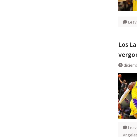
Leav
Los La
vergon
diciemb
Leav
Ángele