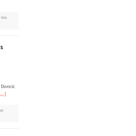
 los
os
 Doncic
[…]
on