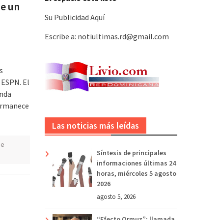
de un
Su Publicidad Aquí
Escribe a: notiultimas.rd@gmail.com
s
 ESPN. El
unda
permanece
Las noticias más leídas
de
Síntesis de principales
informaciones últimas 24
horas, miércoles 5 agosto
2026
agosto 5, 2026
“Efecto Ormuz”: llamada