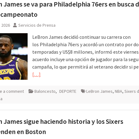
 James se va para Philadelphia 76ers en busca 
 campeonato
, 2026
Servicios de Prensa
LeBron James decidió continuar su carrera con
los Philadelphia 76ers y acordó un contrato por do
temporadas y US$8 millones, informó este viernes
acuerdo incluye una opción de jugador para la seg
campaña, lo que permitirá al veterano decidir si 
[…]
e a comment
Baloncesto
,
DEPORTE
LeBron James
,
NBA
,
Sixers 
ia
 James sigue haciendo historia y los Sixers
enden en Boston