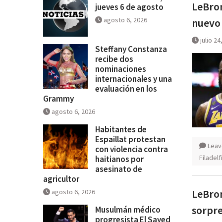
LeBron
jueves 6 de agosto
agosto 6, 2026
nuevo
julio 24
Steffany Constanza
recibe dos
nominaciones
internacionales y una
evaluación en los
Grammy
agosto 6, 2026
Habitantes de
Espaillat protestan
Leav
con violencia contra
Filadelf
haitianos por
asesinato de
agricultor
LeBron
agosto 6, 2026
sorpr
Musulmán médico
progresista El Sayed