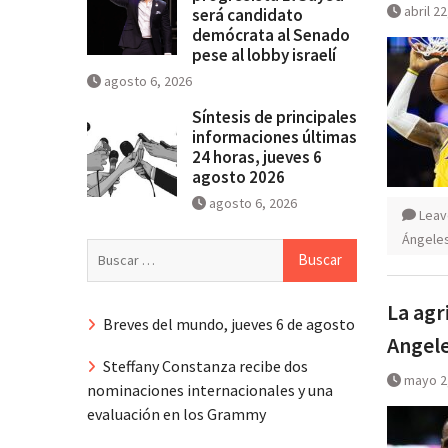
abril 2
será candidato
demócrata al Senado
pese al lobby israelí
agosto 6, 2026
Síntesis de principales
informaciones últimas
24 horas, jueves 6
agosto 2026
agosto 6, 2026
Leav
Ángele
Buscar:
La agr
Breves del mundo, jueves 6 de agosto
Angel
Steffany Constanza recibe dos
mayo 2
nominaciones internacionales y una
evaluación en los Grammy