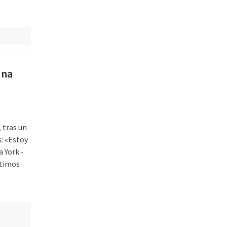
una
, tras un
: «Estoy
 York.-
ltimos
s