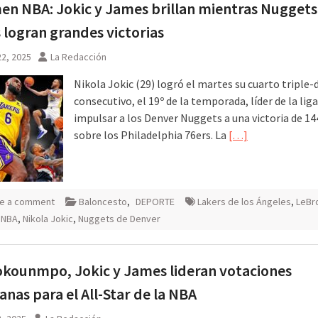
n NBA: Jokic y James brillan mientras Nuggets
 logran grandes victorias
2, 2025
La Redacción
Nikola Jokic (29) logró el martes su cuarto triple-
consecutivo, el 19º de la temporada, líder de la liga
impulsar a los Denver Nuggets a una victoria de 1
sobre los Philadelphia 76ers. La
[…]
e a comment
Baloncesto
,
DEPORTE
Lakers de los Ángeles
,
LeBr
,
NBA
,
Nikola Jokic
,
Nuggets de Denver
kounmpo, Jokic y James lideran votaciones
nas para el All-Star de la NBA