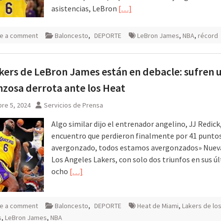
asistencias, LeBron
[…]
e a comment
Baloncesto
,
DEPORTE
LeBron James
,
NBA
,
récord
kers de LeBron James están en debacle: sufren 
zosa derrota ante los Heat
re 5, 2024
Servicios de Prensa
Algo similar dijo el entrenador angelino, JJ Redick
encuentro que perdieron finalmente por 41 puntos
avergonzado, todos estamos avergonzados» Nueva
Los Angeles Lakers, con solo dos triunfos en sus ú
ocho
[…]
e a comment
Baloncesto
,
DEPORTE
Heat de Miami
,
Lakers de lo
s
,
LeBron James
,
NBA