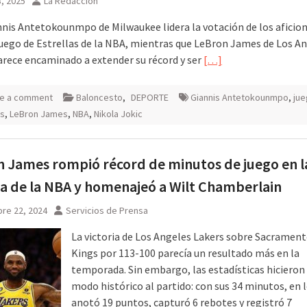
, 2025
La Redacción
nnis Antetokounmpo de Milwaukee lidera la votación de los aficio
Juego de Estrellas de la NBA, mientras que LeBron James de Los A
arece encaminado a extender su récord y ser
[…]
e a comment
Baloncesto
,
DEPORTE
Giannis Antetokounmpo
,
jue
as
,
LeBron James
,
NBA
,
Nikola Jokic
 James rompió récord de minutos de juego en l
ia de la NBA y homenajeó a Wilt Chamberlain
re 22, 2024
Servicios de Prensa
La victoria de Los Angeles Lakers sobre Sacramen
Kings por 113-100 parecía un resultado más en la
temporada. Sin embargo, las estadísticas hicieron
modo histórico al partido: con sus 34 minutos, en 
anotó 19 puntos, capturó 6 rebotes y registró 7