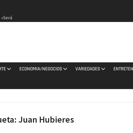
 «Será
dirá
otestas
RTE
ECONOMIA/NEGOCIOS
VARIEDADES
ENTRETEN
 agosto
ciones
sto
ueta:
Juan Hubieres
Jaragua
idos