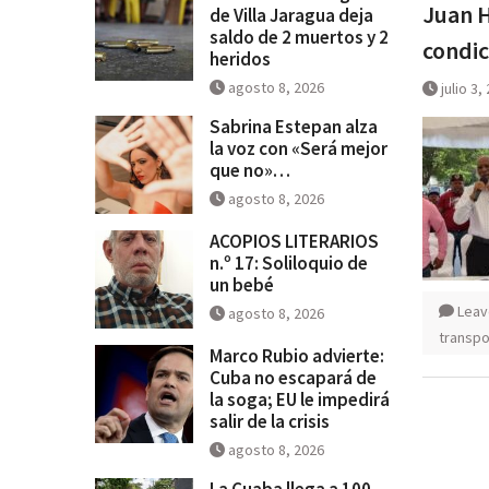
Juan H
de Villa Jaragua deja
saldo de 2 muertos y 2
condic
heridos
agosto 8, 2026
julio 3,
Sabrina Estepan alza
la voz con «Será mejor
que no»…
agosto 8, 2026
ACOPIOS LITERARIOS
n.º 17: Soliloquio de
un bebé
Leav
agosto 8, 2026
transpo
Marco Rubio advierte:
Cuba no escapará de
la soga; EU le impedirá
salir de la crisis
agosto 8, 2026
La Cuaba llega a 100