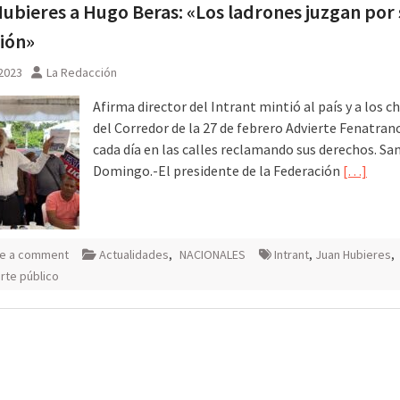
ubieres a Hugo Beras: «Los ladrones juzgan por 
ión»
 2023
La Redacción
Afirma director del Intrant mintió al país y a los c
del Corredor de la 27 de febrero Advierte Fenatran
cada día en las calles reclamando sus derechos. Sa
Domingo.-El presidente de la Federación
[…]
e a comment
Actualidades
,
NACIONALES
Intrant
,
Juan Hubieres
,
rte público