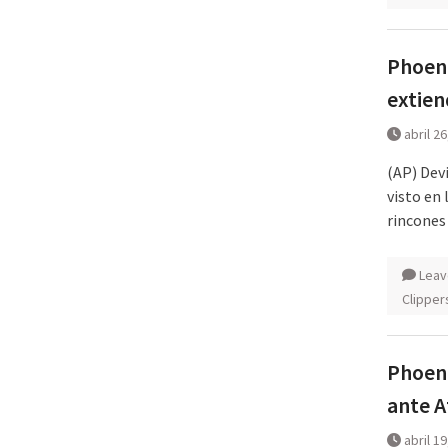
Phoeni
extien
abril 2
(AP) Dev
visto en 
rincones
Leav
Clipper
Phoeni
ante A
abril 1