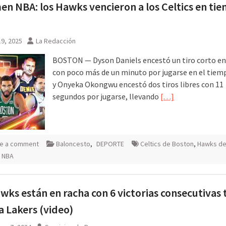
n NBA: los Hawks vencieron a los Celtics en ti
9, 2025
La Redacción
BOSTON — Dyson Daniels encestó un tiro corto en
con poco más de un minuto por jugarse en el tiem
y Onyeka Okongwu encestó dos tiros libres con 11
segundos por jugarse, llevando
[…]
e a comment
Baloncesto
,
DEPORTE
Celtics de Boston
,
Hawks d
,
NBA
wks están en racha con 6 victorias consecutivas 
a Lakers (video)