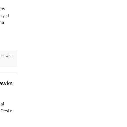
los
 y el
 ha
,
Hawks
Hawks
 al
 Oeste .