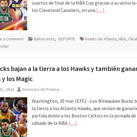
cuartos de final de la NBA Cup gracias a su victoria
los Cleveland Cavaliers, en una
[…]
e a comment
Baloncesto
,
DEPORTE
Hawks de Atlanta
,
NBA
,
Okl
under
cks bajan a la tierra a los Hawks y también ganan
s y los Magic
31, 2024
Servicios de Prensa
Washington, 30 mar (EFE).- Los Milwaukee Bucks b
la tierra a los Atlanta Hawks, que venían de ganarl
partida doble a los Boston Celtics en la jornada de
sábado de la NBA
[…]