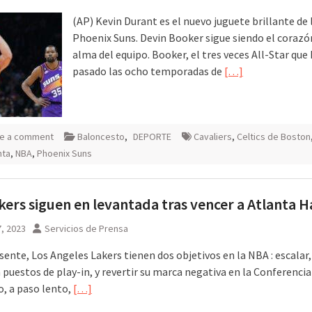
(AP) Kevin Durant es el nuevo juguete brillante de 
Phoenix Suns. Devin Booker sigue siendo el corazón
alma del equipo. Booker, el tres veces All-Star que
pasado las ocho temporadas de
[…]
e a comment
Baloncesto
,
DEPORTE
Cavaliers
,
Celtics de Boston
nta
,
NBA
,
Phoenix Suns
kers siguen en levantada tras vencer a Atlanta 
, 2023
Servicios de Prensa
sente, Los Angeles Lakers tienen dos objetivos en la NBA : escalar,
puestos de play-in, y revertir su marca negativa en la Conferencia
o, a paso lento,
[…]