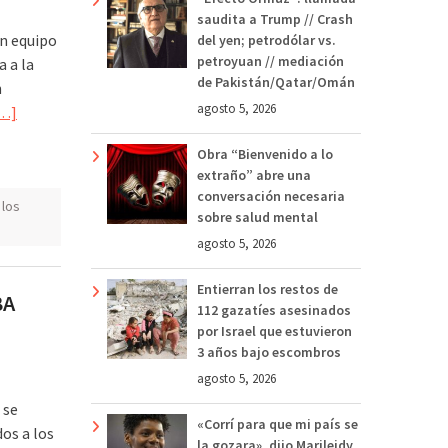
saudita a Trump // Crash
un equipo
del yen; petrodólar vs.
petroyuan // mediación
 a la
de Pakistán/Qatar/Omán
n
agosto 5, 2026
…]
Obra “Bienvenido a lo
extraño” abre una
conversación necesaria
 los
sobre salud mental
agosto 5, 2026
Entierran los restos de
BA
112 gazatíes asesinados
por Israel que estuvieron
3 años bajo escombros
agosto 5, 2026
 se
«Corrí para que mi país se
dos a los
la gozara», dijo Marileidy