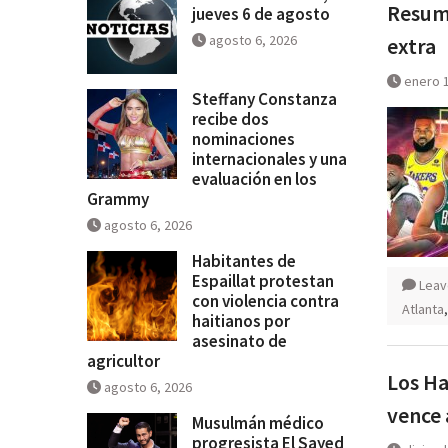
Resume
jueves 6 de agosto
agosto 6, 2026
extra
enero 1
Steffany Constanza
recibe dos
nominaciones
internacionales y una
evaluación en los
Grammy
agosto 6, 2026
Habitantes de
Espaillat protestan
Leav
con violencia contra
Atlanta
haitianos por
asesinato de
agricultor
Los Ha
agosto 6, 2026
vence 
Musulmán médico
progresista El Sayed