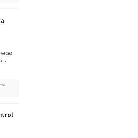
ta
 veces
los
es
ntrol