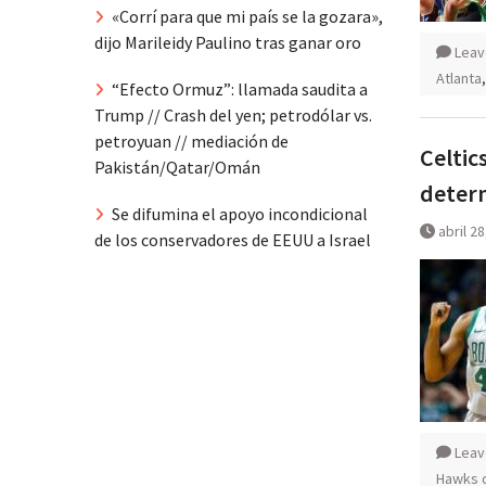
«Corrí para que mi país se la gozara»,
dijo Marileidy Paulino tras ganar oro
Leav
Atlanta
“Efecto Ormuz”: llamada saudita a
Trump // Crash del yen; petrodólar vs.
petroyuan // mediación de
Celtic
Pakistán/Qatar/Omán
deter
Se difumina el apoyo incondicional
abril 2
de los conservadores de EEUU a Israel
Leav
Hawks d