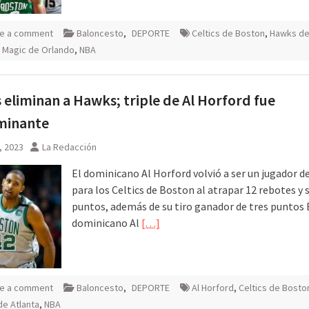
e a comment
Baloncesto
,
DEPORTE
Celtics de Boston
,
Hawks d
,
Magic de Orlando
,
NBA
s eliminan a Hawks; triple de Al Horford fue
minante
8, 2023
La Redacción
El dominicano Al Horford volvió a ser un jugador de
para los Celtics de Boston al atrapar 12 rebotes y
puntos, además de su tiro ganador de tres puntos 
dominicano Al
[…]
e a comment
Baloncesto
,
DEPORTE
Al Horford
,
Celtics de Bosto
e Atlanta
,
NBA