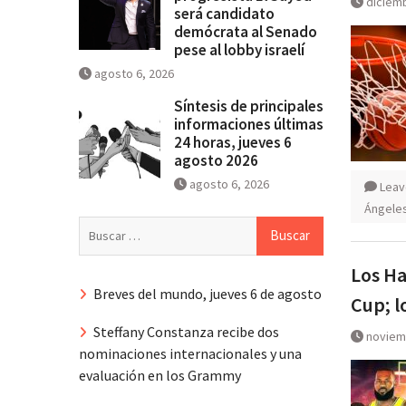
diciemb
será candidato
demócrata al Senado
pese al lobby israelí
agosto 6, 2026
Síntesis de principales
informaciones últimas
24 horas, jueves 6
agosto 2026
agosto 6, 2026
Leav
Ángele
Buscar:
Los Ha
Breves del mundo, jueves 6 de agosto
Cup; l
Steffany Constanza recibe dos
noviem
nominaciones internacionales y una
evaluación en los Grammy