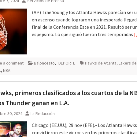
re 7, 2024
Servicios de Prensa
(AP) Trae Young y los Atlanta Hawks parecían ser 
en ascenso cuando lograron una inesperada llegada
final de la Conferencia Este en 2021. Resultó ser u
espejismo. Lo que siguió fueron tres temporadas
[
e a comment
Baloncesto
,
DEPORTE
Hawks de Atlanta
,
Lakers de
s
,
NBA
wks, primeros clasificados a los cuartos de la N
os Thunder ganan en L.A.
bre 30, 2024
La Redacción
Chicago (EE.UU.), 29 nov (EFE).- Los Atlanta Hawks
convirtieron este viernes en los primeros clasifica