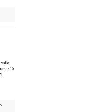
e
 valía
 sumar 10
El
n
,