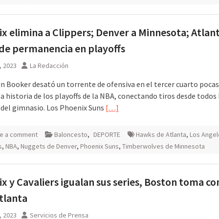
x elimina a Clippers; Denver a Minnesota; Atlan
de permanencia en playoffs
6, 2023
La Redacción
in Booker desató un torrente de ofensiva en el tercer cuarto pocas
la historia de los playoffs de la NBA, conectando tiros desde todos 
 del gimnasio. Los Phoenix Suns
[…]
e a comment
Baloncesto
,
DEPORTE
Hawks de Atlanta
,
Los Angel
s
,
NBA
,
Nuggets de Denver
,
Phoenix Suns
,
Timberwolves de Minnesota
x y Cavaliers igualan sus series, Boston toma co
tlanta
9, 2023
Servicios de Prensa