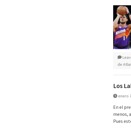
Leav
de Atla
Los La
enero 7
En el pre
menos, a 
Pues est