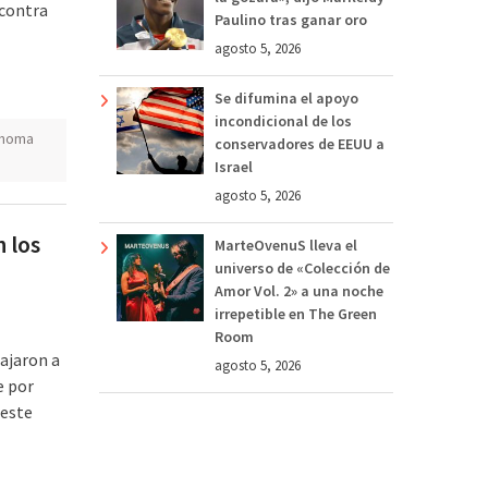
 contra
Paulino tras ganar oro
agosto 5, 2026
Se difumina el apoyo
incondicional de los
ahoma
conservadores de EEUU a
Israel
agosto 5, 2026
 los
MarteOvenuS lleva el
universo de «Colección de
Amor Vol. 2» a una noche
irrepetible en The Green
Room
ajaron a
agosto 5, 2026
e por
 este