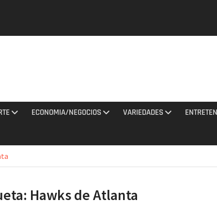
y una
tan con
El
a al
RTE
ECONOMIA/NEGOCIOS
VARIEDADES
ENTRETEN
ciones
to 2026
nta
de
na noche
ueta:
Hawks de Atlanta
 misiles
 Rusia
agosto