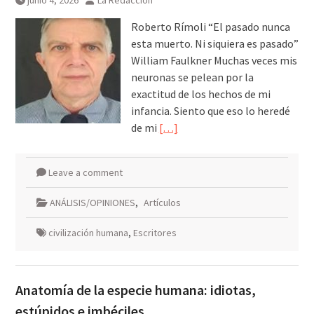
junio 4, 2026
La Redacción
Roberto Rímoli “El pasado nunca
esta muerto. Ni siquiera es pasado”
William Faulkner Muchas veces mis
neuronas se pelean por la
exactitud de los hechos de mi
infancia. Siento que eso lo heredé
de mi
[…]
Leave a comment
ANÁLISIS/OPINIONES
,
Artículos
civilización humana
,
Escritores
Anatomía de la especie humana: idiotas,
estúpidos e imbéciles