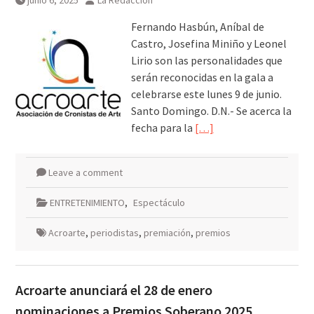
junio 6, 2025
La Redacción
Fernando Hasbún, Aníbal de
Castro, Josefina Miniño y Leonel
Lirio son las personalidades que
serán reconocidas en la gala a
celebrarse este lunes 9 de junio.
Santo Domingo. D.N.- Se acerca la
fecha para la
[…]
Leave a comment
ENTRETENIMIENTO
,
Espectáculo
Acroarte
,
periodistas
,
premiación
,
premios
Acroarte anunciará el 28 de enero
nominaciones a Premios Soberano 2025