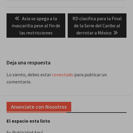
Navegación
Previous
Next
Asia se apega a la
RD clasifica para la Final
de
post:
post:
mascarilla pese al fin de
de la Serie del Caribe al
entradas
las restricciones
derrotar a México
Deja una respuesta
Lo siento, debes estar
conectado
para publicar un
comentario.
Anunciate con Nosotros
El espacio esta listo
Su Publicidad Aquí