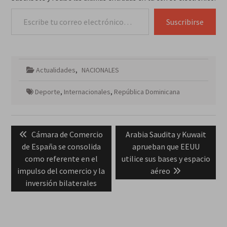
Escribe tu correo electrónico…
Suscribirse
Actualidades
,
NACIONALES
Deporte
,
Internacionales
,
República Dominicana
Navegación
Previous
Next
Cámara de Comercio
Arabia Saudita y Kuwait
de
post:
post:
de España se consolida
aprueban que EEUU
entradas
como referente en el
utilice sus bases y espacio
impulso del comercio y la
aéreo
inversión bilaterales