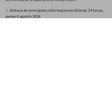
Síntesis de principales informaciones últimas 24 horas,
jueves 6 agosto 2026
MarteOvenuS lleva el universo de «Colección de Amor
Vol. 2» a una noche irrepetible en The Green Room
Guerra Rusia-Ucrania unidad de misiles norcoreana será
desplegada en Rusia
«Corrí para que mi país se la gozara», dijo Marileidy
Paulino tras ganar oro
“Efecto Ormuz”: llamada saudita a Trump // Crash del
yen; petrodólar vs. petroyuan // mediación de
Pakistán/Qatar/Omán
Se difumina el apoyo incondicional de los conservadores
de EEUU a Israel