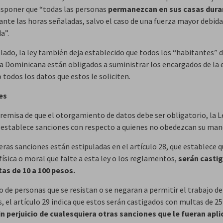
isponer que “todas las personas
permanezcan en sus casas dura
rante las horas señaladas, salvo el caso de una fuerza mayor debi
a”.
 lado, la ley también deja establecido que todos los “habitantes” 
a Dominicana están obligados a suministrar los encargados de la 
 todos los datos que estos le soliciten.
es
premisa de que el otorgamiento de datos debe ser obligatorio, la L
establece sanciones con respecto a quienes no obedezcan su man
eras sanciones están estipuladas en el artículo 28, que establece 
ísica o moral que falte a esta ley o los reglamentos,
serán casti
as de 10 a 100 pesos.
o de personas que se resistan o se negaran a permitir el trabajo de
, el artículo 29 indica que estos serán castigados con multas de 25
in perjuicio de cualesquiera otras sanciones que le fueran apli