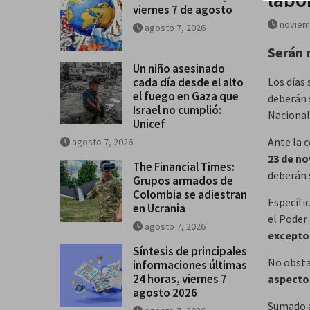
viernes 7 de agosto
alto el fuego en Gaza que Israel
noviem
agosto 7, 2026
cumplió: Unicef
Serán 
Un niño asesinado
cada día desde el alto
Los días
el fuego en Gaza que
deberán 
Israel no cumplió:
Nacional
Unicef
Ante la c
agosto 7, 2026
23 de n
The Financial Times:
deberán 
Grupos armados de
Colombia se adiestran
Específic
en Ucrania
el Poder 
agosto 7, 2026
excepto 
Síntesis de principales
No obsta
informaciones últimas
24 horas, viernes 7
aspecto
agosto 2026
Sumado a