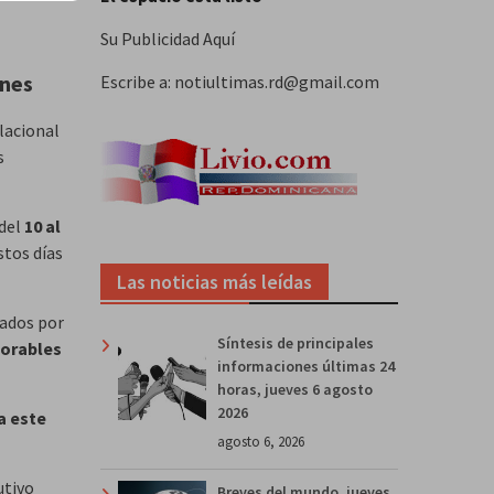
Su Publicidad Aquí
ones
Escribe a: notiultimas.rd@gmail.com
lacional
s
 del
10 al
stos días
Las noticias más leídas
lados por
Síntesis de principales
borables
informaciones últimas 24
horas, jueves 6 agosto
2026
a este
agosto 6, 2026
utivo
Breves del mundo, jueves