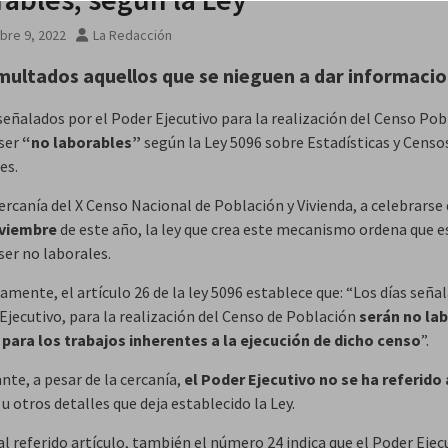
 no
bre 9, 2022
La Redacción
multados aquellos que se nieguen a dar informaci
 señalados por el Poder Ejecutivo para la realización del Censo Pob
ser
“no laborables”
según la Ley 5096 sobre Estadísticas y Censo
es.
ercanía del X Censo Nacional de Población y Vivienda, a celebrarse
oviembre
de este año, la ley que crea este mecanismo ordena que e
ser no laborales.
amente, el artículo 26 de la ley 5096 establece que: “Los días seña
Ejecutivo, para la realización del Censo de Población
serán no la
para los trabajos inherentes a la ejecución de dicho censo
”.
nte, a pesar de la cercanía,
el Poder Ejecutivo
no se ha referido 
u otros detalles que deja establecido la Ley.
l referido artículo, también el número 24 indica que el Poder Ejec