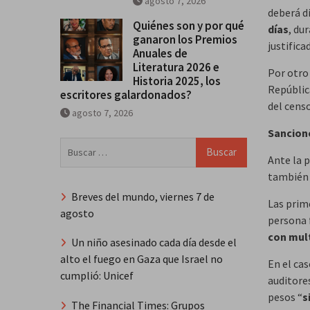
agosto 7, 2026
deberá d
Quiénes son y por qué
días
, du
ganaron los Premios
justificad
Anuales de
Literatura 2026 e
Por otro
Historia 2025, los
Repúblic
escritores galardonados?
del censo
agosto 7, 2026
Sancion
Buscar:
Ante la 
también 
Breves del mundo, viernes 7 de
Las prim
agosto
persona f
con mult
Un niño asesinado cada día desde el
alto el fuego en Gaza que Israel no
En el cas
cumplió: Unicef
auditores
pesos “
s
The Financial Times: Grupos