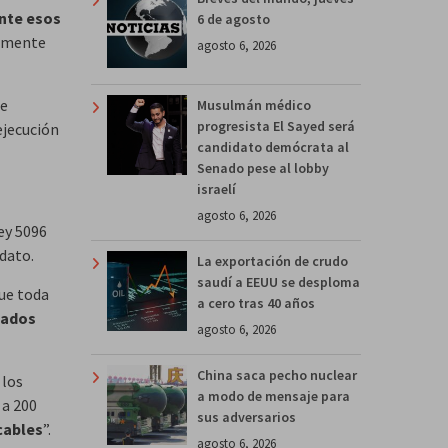
nte esos
6 de agosto
damente
agosto 6, 2026
de
Musulmán médico
progresista El Sayed será
ejecución
candidato demócrata al
Senado pese al lobby
israelí
agosto 6, 2026
ey 5096
dato.
La exportación de crudo
saudí a EEUU se desploma
que toda
a cero tras 40 años
gados
agosto 6, 2026
China saca pecho nuclear
 los
a modo de mensaje para
 a 200
sus adversarios
cables
”.
agosto 6, 2026