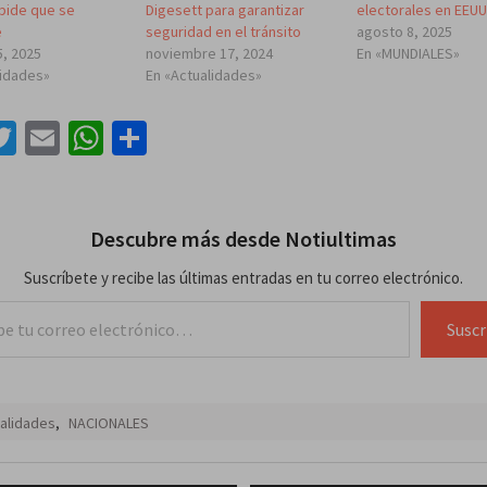
pide que se
Digesett para garantizar
electorales en EEU
e
seguridad en el tránsito
agosto 8, 2025
5, 2025
noviembre 17, 2024
En «MUNDIALES»
lidades»
En «Actualidades»
acebook
Twitter
Email
WhatsApp
Compartir
Descubre más desde Notiultimas
Suscríbete y recibe las últimas entradas en tu correo electrónico.
lectrónico…
Suscr
alidades
,
NACIONALES
ación