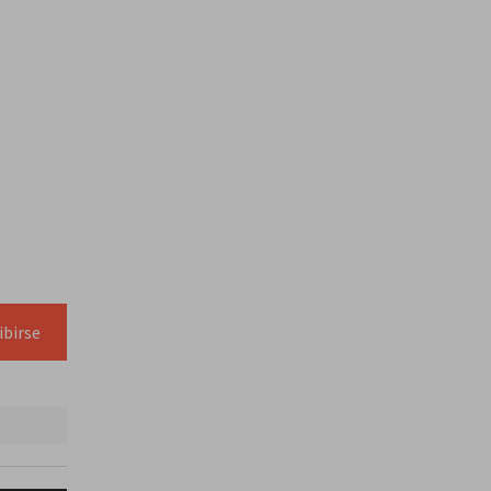
U
ibirse