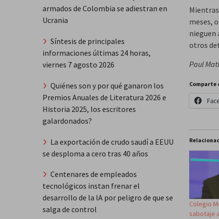
armados de Colombia se adiestran en
Mientras 
Ucrania
meses, o
nieguen a
Síntesis de principales
otros de
informaciones últimas 24 horas,
Paul Math
viernes 7 agosto 2026
Comparte 
Quiénes son y por qué ganaron los
Premios Anuales de Literatura 2026 e
Fac
Historia 2025, los escritores
galardonados?
Relaciona
La exportación de crudo saudí a EEUU
se desploma a cero tras 40 años
Centenares de empleados
tecnológicos instan frenar el
desarrollo de la IA por peligro de que se
Colegio M
salga de control
sabotaje 