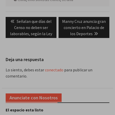
Navegación
Previous
Next
Señalan que días del
Manny Cruz anuncia gran
de
post:
post:
Censo no deben ser
concierto en Palacio de
entradas
laborables, según la Ley
los Deportes
Deja una respuesta
Lo siento, debes estar
conectado
para publicar un
comentario.
Anunciate con Nosotros
El espacio esta listo