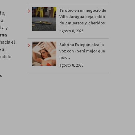
Tiroteo en un negocio de
án,
Villa Jaragua deja saldo
al
de 2 muertos y 2 heridos
ta y
agosto 8, 2026
rna
hacia el
Sabrina Estepan alza la
 al
voz con «Será mejor que
undido
no»…
agosto 8, 2026
s