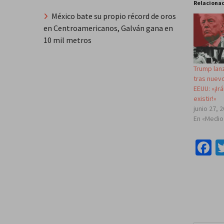
Relaciona
México bate su propio récord de oros
en Centroamericanos, Galván gana en
10 mil metros
Trump lan
tras nuev
EEUU: «¡Ir
existir!»
junio 27, 
En «Medio
F
Escribe tu correo e