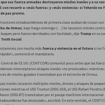
que sus fuerza armadas destruyeron misiles iraníes y a su vez
con recurrir a «más fuerza» y «más violencia» si Teherán no 
 de paz pronto.
structores estadounidenses de primera clase acaban de cruzar con 
cho de Ormuz
, bajo fuego enemigo (…) Se lanzaron misiles contr
 buques pero fueron derribados con facilidad», dijo
Trump
en su cu
e
Truth Social
.
rrotaremos con mucha más
fuerza y violencia en el futuro
si no f
¡rápido!», sentenció el mandatario.
 Central de EE.UU. (CENTCOM) comunicó poco antes que las fuerz
idenses interceptaron ataques iraníes «no provocados» mientras 
ores de misiles guiados transitaban por el estrecho de Ormuz.
rzas iraníes lanzaron múltiples misiles, drones y ataques de peque
iones mientras el USS Truxtun (DDG 103), el USS Rafael Peralta 
 Mason (DDG 87) transitaban por el pasaje marítimo internacional
stadounidense fue alcanzado», escribió. En este sentido, el CENT