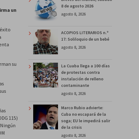
8 de agosto 2026
firma un
agosto 8, 2026
éxito
ACOPIOS LITERARIOS n.º
a
17: Soliloquio de un bebé
enta
agosto 8, 2026
irman su
La Cuaba llega a 100 días
de protestas contra
instalación de relleno
as
contaminante
sus
agosto 8, 2026
Marco Rubio advierte:
ñas
Cuba no escapará de la
(DDG 115)
soga; EU le impedirá salir
. Ningún
de la crisis
COM
agosto 8, 2026