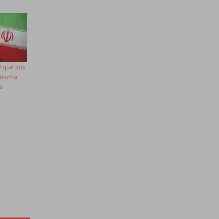
U que sus
 misma
es