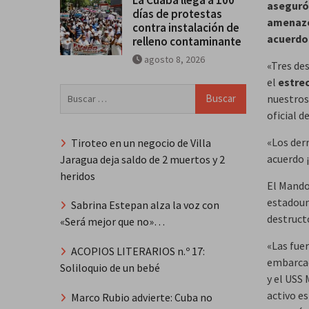
aseguró 
días de protestas
amenazó 
contra instalación de
acuerdo
relleno contaminante
agosto 8, 2026
«Tres de
el
estre
Buscar:
nuestros
oficial d
«Los de
Tiroteo en un negocio de Villa
acuerdo 
Jaragua deja saldo de 2 muertos y 2
heridos
El Mando
estadoun
Sabrina Estepan alza la voz con
destruct
«Será mejor que no»…
«Las fue
ACOPIOS LITERARIOS n.º 17:
embarcac
Soliloquio de un bebé
y el USS
activo e
Marco Rubio advierte: Cuba no