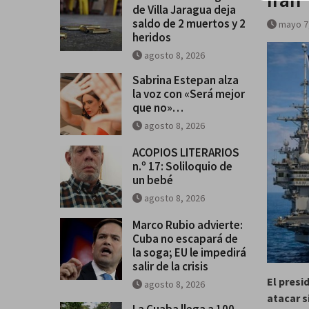
de Villa Jaragua deja
saldo de 2 muertos y 2
mayo 7
heridos
agosto 8, 2026
Sabrina Estepan alza
la voz con «Será mejor
que no»…
agosto 8, 2026
ACOPIOS LITERARIOS
n.º 17: Soliloquio de
un bebé
agosto 8, 2026
Marco Rubio advierte:
Cuba no escapará de
la soga; EU le impedirá
salir de la crisis
El presi
agosto 8, 2026
atacar s
La Cuaba llega a 100