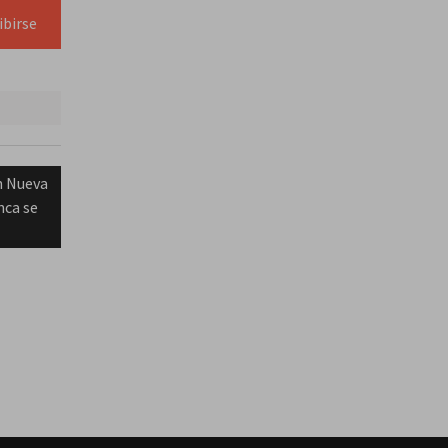
ibirse
n Nueva
nca se