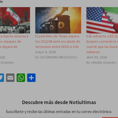
do
za fuerte amenaza
El petróleo de Texas supera
Irán advierte a EE.U
os ataques de
los US$106 ante escalada de
buques correrán la
án dejará de
tensiones entre EEUU e Irán
suerte que las bas
mayo 4, 2026
militares
2026
En «ECONOMIA/NEGOCIOS»
abril 30, 2026
 Oriente»
En «Medio Oriente»
acebook
Twitter
Email
WhatsApp
Compartir
Descubre más desde Notiultimas
Suscríbete y recibe las últimas entradas en tu correo electrónico.
lectrónico…