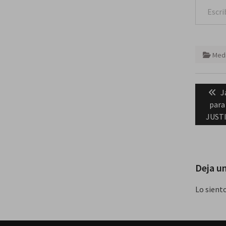
Medi
Naveg
P
J
de
p
para
entra
JUSTI
Deja u
Lo sient