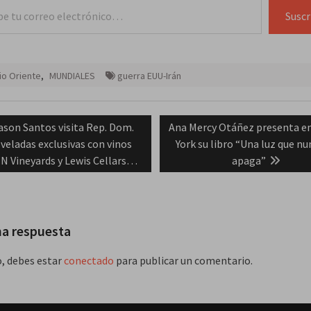
Suscr
o Oriente
,
MUNDIALES
guerra EUU-Irán
ación
revious
Next
ason Santos visita Rep. Dom.
Ana Mercy Otáñez presenta e
ost:
post:
 veladas exclusivas con vinos
York su libro “Una luz que nu
das
N Vineyards y Lewis Cellars…
apaga”
na respuesta
o, debes estar
conectado
para publicar un comentario.