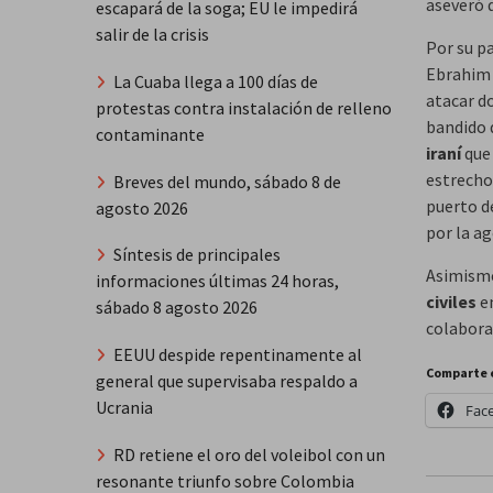
aseveró 
escapará de la soga; EU le impedirá
salir de la crisis
Por su pa
Ebrahim 
La Cuaba llega a 100 días de
atacar do
protestas contra instalación de relleno
bandido 
contaminante
iraní
que 
estrecho
Breves del mundo, sábado 8 de
puerto d
agosto 2026
por la a
Síntesis de principales
Asimismo
informaciones últimas 24 horas,
civiles
en
sábado 8 agosto 2026
colabora
EEUU despide repentinamente al
Comparte 
general que supervisaba respaldo a
Ucrania
Fac
RD retiene el oro del voleibol con un
resonante triunfo sobre Colombia