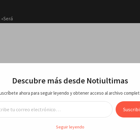
 «Será
dirá
otestas
RTE
ECONOMIA/NEGOCIOS
VARIEDADES
ENTRETEN
Descubre más desde Notiultimas
uscríbete ahora para seguir leyendo y obtener acceso al archivo complet
 agosto
dos entre EEUU e Irán
reo electrónico…
ciones
Suscribi
sto
roducen ataques cruzados entre E
Seguir leyendo
Jaragua
idos