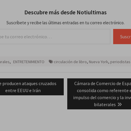
Descubre más desde Notiultimas
Suscríbete y recibe las últimas entradas en tu correo electrónico.
lectrónico…
Suscr
urales
,
ENTRETENIMIENTO
circulación de libro
,
Nueva York
,
periodistas
ación
revious
Next
e producen ataques cruzados
Cámara de Comercio de Espa
ost:
post:
entre EEUU e Irán
consolida como referente e
das
impulso del comercio y la inv
bilaterales