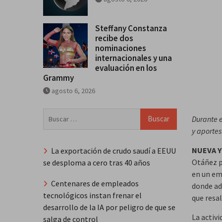
Steffany Constanza
recibe dos
nominaciones
internacionales y una
evaluación en los
Grammy
agosto 6, 2026
Buscar:
Durante e
y aporte
NUEVA Y
La exportación de crudo saudí a EEUU
Otáñez p
se desploma a cero tras 40 años
en un em
Centenares de empleados
donde ad
tecnológicos instan frenar el
que resa
desarrollo de la IA por peligro de que se
La activ
salga de control