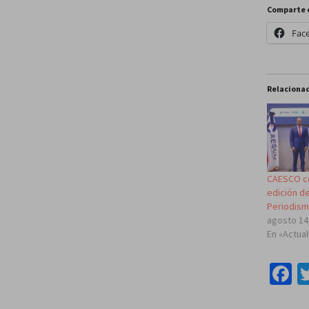
Comparte 
Fac
Relaciona
CAESCO ce
edición d
Periodism
agosto 14
En «Actua
F