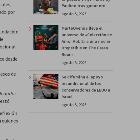
nales,
Paulino tras ganar oro
ado por
agosto 5, 2026
MarteOvenuS lleva el
fundación
universo de «Colección de
de
Amor Vol. 2» a una noche
ocional.
irrepetible en The Green
Room
ce desde
agosto 5, 2026
cesos de
Se difumina el apoyo
incondicional de los
conservadores de EEUU a
 llegada;
Israel
estó.
agosto 5, 2026
eflexión
n quienes