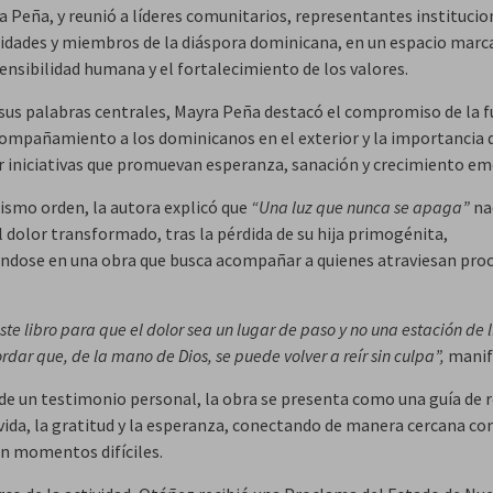
a Peña, y reunió a líderes comunitarios, representantes institucio
idades y miembros de la diáspora dominicana, en un espacio marc
 sensibilidad humana y el fortalecimiento de los valores.
sus palabras centrales, Mayra Peña destacó el compromiso de la 
compañamiento a los dominicanos en el exterior y la importancia 
r iniciativas que promuevan esperanza, sanación y crecimiento em
ismo orden, la autora explicó que
“Una luz que nunca se apaga”
na
el dolor transformado, tras la pérdida de su hija primogénita,
éndose en una obra que busca acompañar a quienes atraviesan pro
este libro para que el dolor sea un lugar de paso y no una estación de
rdar que, de la mano de Dios, se puede volver a reír sin culpa”,
manif
 de un testimonio personal, la obra se presenta como una guía de r
 vida, la gratitud y la esperanza, conectando de manera cercana co
n momentos difíciles.