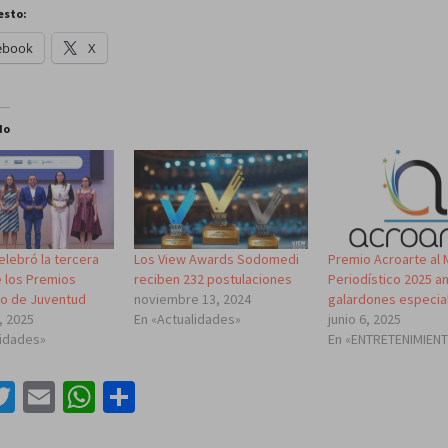
esto:
ebook
X
do
lebró la tercera
Los View Awards Sodomedi
Premio Acroarte al 
e los Premios
reciben 232 postulaciones
Periodístico 2025 a
o de Juventud
noviembre 13, 2024
galardones especia
, 2025
En «Actualidades»
junio 6, 2025
lidades»
En «ENTRETENIMIEN
acebook
Twitter
Email
WhatsApp
Compartir