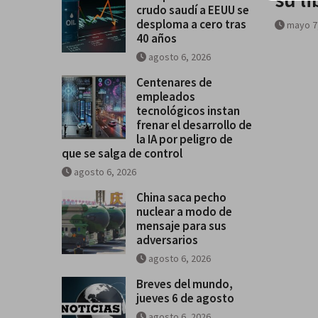
crudo saudí a EEUU se
desploma a cero tras
mayo 7
40 años
agosto 6, 2026
Centenares de
empleados
tecnológicos instan
frenar el desarrollo de
la IA por peligro de
que se salga de control
agosto 6, 2026
China saca pecho
nuclear a modo de
mensaje para sus
adversarios
agosto 6, 2026
Breves del mundo,
jueves 6 de agosto
agosto 6, 2026