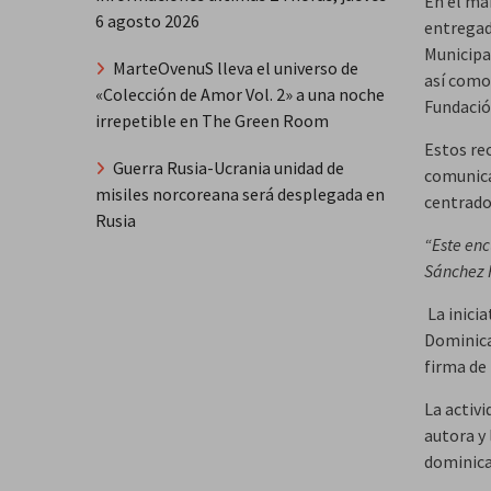
En el ma
6 agosto 2026
entregad
Municipa
MarteOvenuS lleva el universo de
así como
«Colección de Amor Vol. 2» a una noche
Fundació
irrepetible en The Green Room
Estos re
Guerra Rusia-Ucrania unidad de
comunica
misiles norcoreana será desplegada en
centrado 
Rusia
“Este enc
Sánchez R
La inici
Dominica
firma d
La activi
autora y 
dominica