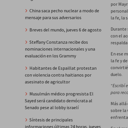
por Mayr
China saca pecho nuclear a modo de
personal
mensaje para sus adversarios
la fe, la
Durante 
Breves del mundo, jueves 6 de agosto
con el a
Steffany Constanza recibe dos
respalda
nominaciones internacionales y una
En ese m
evaluación en los Grammy
la fe y d
convirti
Habitantes de Espaillat protestan
duelo.
con violencia contra haitianos por
asesinato de agricultor
“Escribí 
para reco
Musulmán médico progresista El
Sayed será candidato demócrata al
Más allá
Senado pese al lobby israelí
sobre la
enfrenta
Síntesis de principales
informaciones últimas 24 horas, jueves