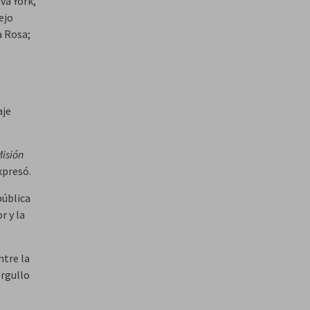
va York,
ejo
a Rosa;
aje
Misión
presó.
pública
r y la
ntre la
orgullo