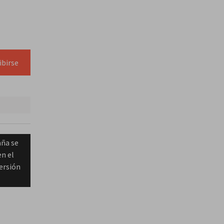
ibirse
ña se
n el
ersión