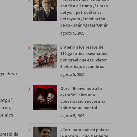
saudita a Trump // Crash
del yen; petrodólar vs.
petroyuan // mediación
de Pakistán/Qatar/Omán
agosto 5, 2026
Entierran los restos de
112 gazatíes asesinados
por Israel que estuvieron
3 años bajo escombros
ayectoria
agosto 5, 2026
Obra “Bienvenido a lo
extraño” abre una
apaga”
,
conversación necesaria
erior,
sobre salud mental
onales
agosto 5, 2026
«Corrí para que mi país se
presidida
la gozara», dijo Marileidy