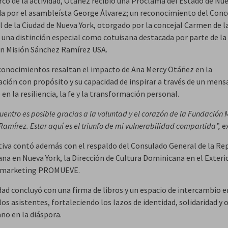
rco de la actividad, Otáñez recibió una Proclama del Estado de Nue
a por el asambleísta George Álvarez; un reconocimiento del Conc
l de la Ciudad de Nueva York, otorgado por la concejal Carmen de l
 una distinción especial como cotuisana destacada por parte de la
n Misión Sánchez Ramírez USA.
conocimientos resaltan el impacto de Ana Mercy Otáñez en la
ción con propósito y su capacidad de inspirar a través de un mens
en la resiliencia, la fe y la transformación personal.
uentro es posible gracias a la voluntad y el corazón de la Fundación 
amírez. Estar aquí es el triunfo de mi vulnerabilidad compartida”,
ex
ativa contó además con el respaldo del Consulado General de la Re
na en Nueva York, la Dirección de Cultura Dominicana en el Exterio
e marketing PROMUEVE.
dad concluyó con una firma de libros y un espacio de intercambio e
los asistentes, fortaleciendo los lazos de identidad, solidaridad y 
no en la diáspora.