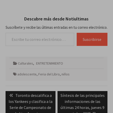
Descubre más desde Notiultimas
Suscríbete y recibe las últimas entradas en tu correo electrónico.
Escribe tu correo electrónico…
Suscribirse
Culturales
,
ENTRETENIMIENTO
adolescente
,
Feria del Libro
,
niños
Navegación
Previous
Next
Toronto descalifica a
Síntesis de las principales
de
post:
post:
los Yankees y clasifica a la
informaciones de las
entradas
Serie de Campeonato de
últimas 24 horas, jueves 9