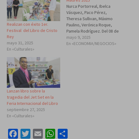
Nurca Portorreal, Ibelca
Vásquez, Paco Pérez,
Theresa Sullivan, Máximo
Realizan con éxito 1er.
Paulino, Verónica Roque,
Festival del Libro de Cristo
Pamela Rodríguez. Del 08 de
Rey
mayo al 08 de junio de 2025
mayo 9, 2025
mayo 31, 2025
con atractivas ofertas que
En «ECONOMIA/NEGOCIOS»
En «Culturales»
incluyen descuentos SANTO
DOMINGO. – En el marco de
la celebración de sus 21
años de liderazgo en el
sector turístico de la
República…
Lanzan libro sobre la
tragedia del Jet Set en la
Feria Internacional del Libro
septiembre 27, 2025
En «Culturales»
Facebook
Twitter
Email
WhatsApp
Compartir